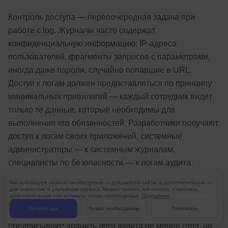
Контроль доступа — первоочередная задача при
работе с log. Журналы часто содержат
конфиденциальную информацию: IP-адреса
пользователей, фрагменты запросов с параметрами,
иногда даже пароли, случайно попавшие в URL.
Доступ к логам должен предоставляться по принципу
минимальных привилегий — каждый сотрудник видит
только те данные, которые необходимы для
выполнения его обязанностей. Разработчики получают
доступ к логам своих приложений, системные
администраторы — к системным журналам,
специалисты по безопасности — к логам аудита.
Мы используем cookies: необходимые — для работы сайта, а дополнительные —
Сроки хранения данных определяются балансом
для аналитики и улучшения сервиса. Можно принять все cookies, отклонить
дополнительные или оставить только необходимые.
Подробнее
между требованиями бизнеса, нормативными актами и
Принять все
Только необходимые
Отклонить
стоимостью хранения. Многие отраслевые стандарты
предписывают хранить логи аудита не менее года, но