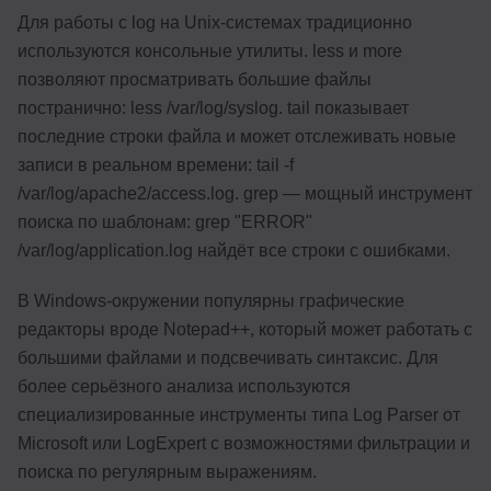
Для работы с log на Unix-системах традиционно
используются консольные утилиты. less и more
позволяют просматривать большие файлы
постранично: less /var/log/syslog. tail показывает
последние строки файла и может отслеживать новые
записи в реальном времени: tail -f
/var/log/apache2/access.log. grep — мощный инструмент
поиска по шаблонам: grep "ERROR"
/var/log/application.log найдёт все строки с ошибками.
В Windows-окружении популярны графические
редакторы вроде Notepad++, который может работать с
большими файлами и подсвечивать синтаксис. Для
более серьёзного анализа используются
специализированные инструменты типа Log Parser от
Microsoft или LogExpert с возможностями фильтрации и
поиска по регулярным выражениям.