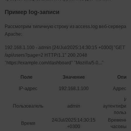
Пример log-записи
Рассмотрим типичную строку из access.log веб-сервера
Apache:
192.168.1.100 - admin [24/Jul/2025:14:30:15 +0300] "GET
/api/users?page=2 HTTP/1.1" 200 2048
"https://example.com/dashboard" "Mozilla/5.0..."
Поле
Значение
Опис
IP-адрес
192.168.1.100
Адрес к
Им
Пользователь
admin
аутентифиц
пользо
24/Jul/2025:14:30:15
Временная
Время
+0300
часовым