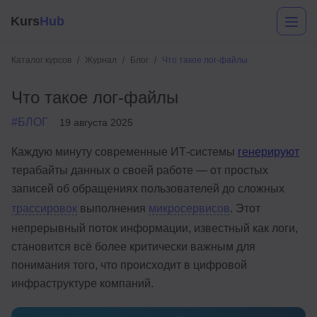
Kurs
Hub
Каталог курсов
Журнал
Блог
Что такое лог-файлы
Что такое лог-файлы
#БЛОГ
19 августа 2025
Каждую минуту современные ИТ-системы
генерируют
терабайты данных о своей работе — от простых
записей об обращениях пользователей до сложных
Разработка
трассировок
выполнения
микросервисов
. Этот
Маркетинг
непрерывный поток информации, известный как логи,
становится всё более критически важным для
Дизайн
понимания того, что происходит в цифровой
Аналитика
инфраструктуре компаний.
Менеджмент