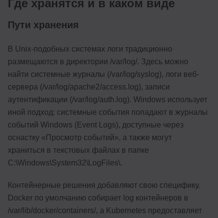
Где хранятся и в каком виде
Пути хранения
В Unix-подобных системах логи традиционно
размещаются в директории /var/log/. Здесь можно
найти системные журналы (/var/log/syslog), логи веб-
сервера (/var/log/apache2/access.log), записи
аутентификации (/var/log/auth.log). Windows использует
иной подход: системные события попадают в журналы
событий Windows (Event Logs), доступные через
оснастку «Просмотр событий», а также могут
храниться в текстовых файлах в папке
C:\Windows\System32\LogFiles\.
Контейнерные решения добавляют свою специфику.
Docker по умолчанию собирает log контейнеров в
/var/lib/docker/containers/, а Kubernetes предоставляет