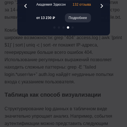
grep "2025-07-24 14:" /var/log/app.log покажет события
47 отзывов
Академия Эдюсон
132 отзыва
Skillbox
за 14-й час. Поиск по уровню ошибок помогает быстро
выявить проблемы: grep -E "(ERROR|FATAL)" logfile.txt.
Подробнее
от 13 230 ₽
Подробнее
от 6 389 ₽
Комбинирование команд через пайпы открывает
широкие возможности: grep "404" access.log | awk '{print
$1}' | sort | uniq -c | sort -nr покажет IP-адреса,
генерирующие больше всего ошибок 404.
Использование регулярных выражений позволяет
находить сложные паттерны: grep -E "failed
login.*user=\w+" auth.log найдёт неудачные попытки
входа с указанием пользователя.
Таблица как способ визуализации
Структурирование log-данных в табличном виде
значительно упрощает анализ. Например, события
аутентификации можно представить следующим