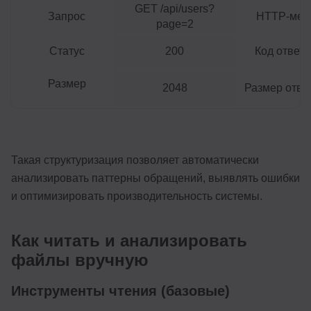
GET /api/users?
Запрос
HTTP-мет
page=2
Статус
200
Код ответ
Размер
2048
Размер ответ
Такая структуризация позволяет автоматически
анализировать паттерны обращений, выявлять ошибки
и оптимизировать производительность системы.
Как читать и анализировать
файлы вручную
Инструменты чтения (базовые)