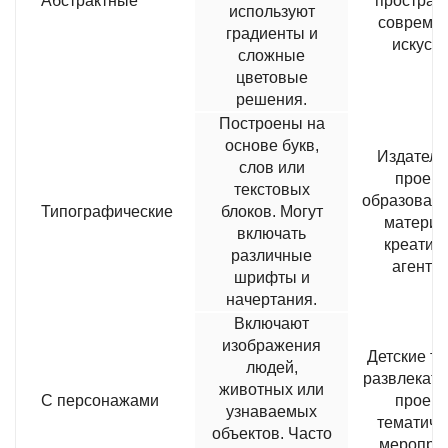
Абстрактные
простран
используют
совреме
градиенты и
искусс
сложные
цветовые
решения.
Построены на
основе букв,
Издатель
слов или
проект
текстовых
образоват
Типографические
блоков. Могут
материа
включать
креатив
различные
агентс
шрифты и
начертания.
Включают
изображения
Детские т
людей,
развлекат
животных или
С персонажами
проект
узнаваемых
тематиче
объектов. Часто
меропри