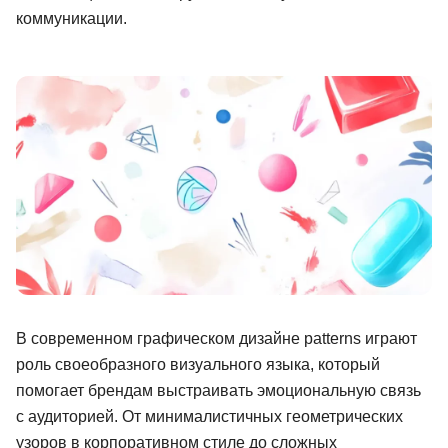
коммуникации.
Иностранные языки
Soft Skills
ДПО
Детям
Акции и промокоды
Рейтинг онлайн-школ
В современном графическом дизайне patterns играют
роль своеобразного визуального языка, который
помогает брендам выстраивать эмоциональную связь
с аудиторией. От минималистичных геометрических
узоров в корпоративном стиле до сложных