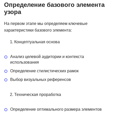
Определение базового элемента
узора
На первом этапе мы определяем ключевые
характеристики базового элемента:
Концептуальная основа
Анализ целевой аудитории и контекста
использования
Определение стилистических рамок
Выбор визуальных референсов
Техническая проработка
 дизайнер:
Основы графического
Графическ
й курс
дизайна
Plus
Определение оптимального размера элементов