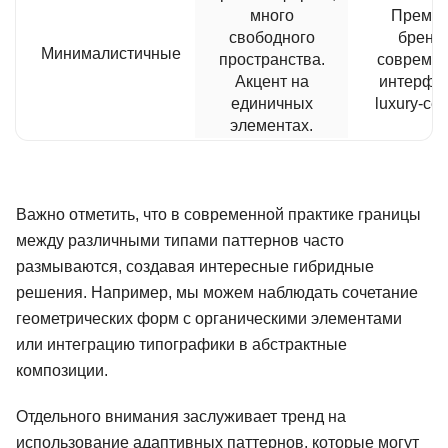
много
Премиу
свободного
бренд
Минималистичные
пространства.
совреме
Акцент на
интерфе
единичных
luxury-се
элементах.
Важно отметить, что в современной практике границы
между различными типами паттернов часто
размываются, создавая интересные гибридные
решения. Например, мы можем наблюдать сочетание
геометрических форм с органическими элементами
или интеграцию типографики в абстрактные
композиции.
Отдельного внимания заслуживает тренд на
использование адаптивных паттернов, которые могут