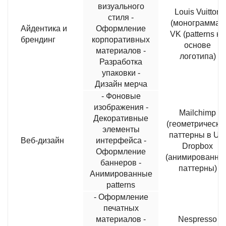
визуального
Louis Vuitton
стиля -
(монограмма),
Айдентика и
Оформление
VK (patterns на
брендинг
корпоративных
основе
материалов -
логотипа)
Разработка
упаковки -
Дизайн мерча
- Фоновые
изображения -
Mailchimp
Декоративные
(геометрически
элементы
паттерны в UI),
Веб-дизайн
интерфейса -
Dropbox
Оформление
(анимированны
баннеров -
паттерны)
Анимированные
patterns
- Оформление
печатных
материалов -
Nespresso