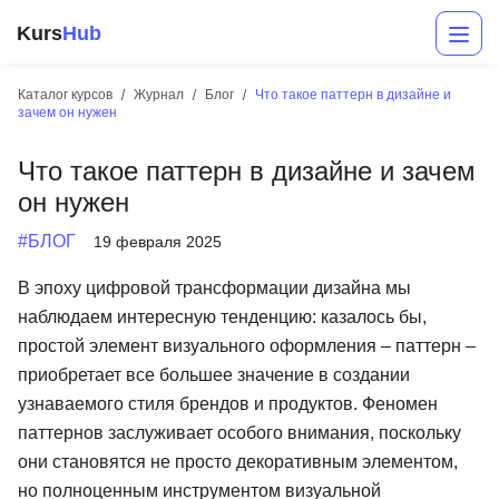
Kurs
Hub
Каталог курсов
Журнал
Блог
Что такое паттерн в дизайне и
зачем он нужен
Что такое паттерн в дизайне и зачем
он нужен
#БЛОГ
19 февраля 2025
В эпоху цифровой трансформации дизайна мы
Разработка
наблюдаем интересную тенденцию: казалось бы,
простой элемент визуального оформления – паттерн –
Маркетинг
приобретает все большее значение в создании
Дизайн
узнаваемого стиля брендов и продуктов. Феномен
паттернов заслуживает особого внимания, поскольку
Аналитика
они становятся не просто декоративным элементом,
Менеджмент
но полноценным инструментом визуальной