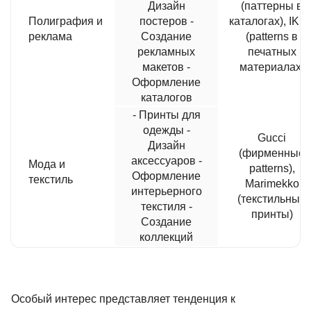
Дизайн
(паттерны в
Полиграфия и
постеров -
каталогах), IKE
реклама
Создание
(patterns в
рекламных
печатных
макетов -
материалах)
Оформление
каталогов
- Принты для
одежды -
Gucci
Дизайн
(фирменные
аксессуаров -
Мода и
patterns),
Оформление
текстиль
Marimekko
интерьерного
(текстильные
текстиля -
принты)
Создание
коллекций
Особый интерес представляет тенденция к