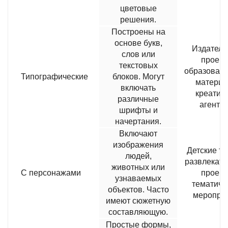
цветовые
решения.
Построены на
основе букв,
Издатель
слов или
проект
текстовых
образоват
Типографические
блоков. Могут
материа
включать
креатив
различные
агентс
шрифты и
начертания.
Включают
изображения
Детские т
людей,
развлекат
животных или
С персонажами
проект
узнаваемых
тематиче
объектов. Часто
меропри
имеют сюжетную
составляющую.
Простые формы,