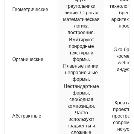
треугольники,
технологи
Геометрические
линии. Строгая
бренд
математическая
архитект
логика
проек
построения.
Имитируют
природные
Эко-бре
текстуры и
космети
Органические
формы.
wellnes
Плавные линии,
индуст
неправильные
формы.
Нестандартные
формы,
свободная
Креатив
композиция.
проекты, 
Часто
Абстрактные
простран
используют
совреме
градиенты и
искусс
сложные