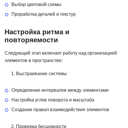
Выбор цветовой схемы
47 отзывов
XYZ School
21 отзыв
Bang Bang Educ
Проработка деталей и текстур
Подробнее
Цена 15 600 ₽
Подробнее
Цена 194 000 ₽
Настройка ритма и
повторяемости
Следующий этап включает работу над организацией
элементов в пространстве:
Выстраивание системы
Определение интервалов между элементами
Настройка углов поворота и масштаба
Создание правил взаимодействия элементов
Проверка бесшовности