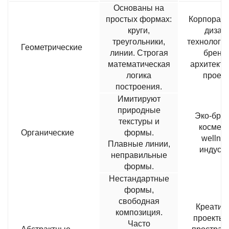
Основаны на
простых формах:
Корпорат
круги,
дизайн
треугольники,
технологи
Геометрические
линии. Строгая
бренд
математическая
архитект
логика
проек
построения.
Имитируют
природные
Эко-бре
текстуры и
космети
Органические
формы.
wellnes
Плавные линии,
индуст
неправильные
формы.
Нестандартные
формы,
свободная
Креатив
композиция.
проекты, 
Часто