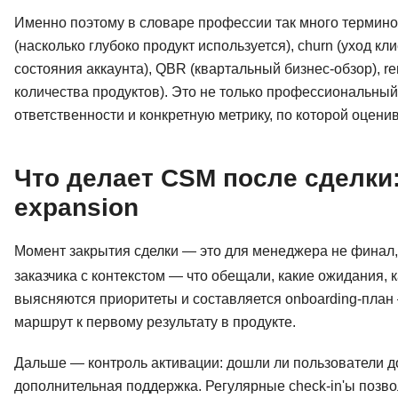
Именно поэтому в словаре профессии так много терминов,
(насколько глубоко продукт используется), churn (уход кли
состояния аккаунта), QBR (квартальный бизнес-обзор), re
количества продуктов). Это не только профессиональны
ответственности и конкретную метрику, по которой оцени
Что делает CSM после сделки: o
expansion
Момент закрытия сделки — это для менеджера не финал,
заказчика с контекстом — что обещали, какие ожидания, 
выясняются приоритеты и составляется onboarding-пла
маршрут к первому результату в продукте.
Дальше — контроль активации: дошли ли пользователи до
дополнительная поддержка. Регулярные check-in'ы позвол