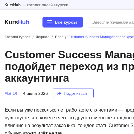
KursHub
— каталог онлайн-курсов
Kurs
Hub
Все курсы
Каталог курсов
Журнал
Блог
Customer Success Manager после курс
Разработка
Customer Success Manag
подойдет переход из п
Маркетинг
аккаунтинга
Дизайн
#БЛОГ
4 июня 2026
Поделиться
Аналитика
Менеджмент
Если вы уже несколько лет работаете с клиентами — прод
чувствуете, что хочется чего-то другого: меньше холодны
Иностранные языки
влияния на результат заказчика, то идея стать Customer 
обычно что-то идёт не так.