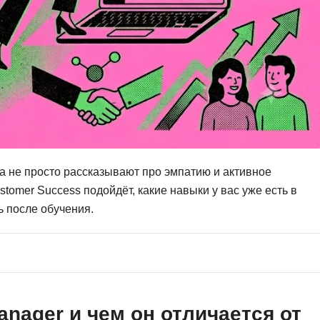
Фреймворк Symf
ASP.NET
Ansible
T
Arduino
TypeScript
Android Studio
Tilda
Active Directory
Terraform
Apache Airflow
Three.js
Asterisk
а не просто рассказывают про эмпатию и активное
V
tomer Success подойдёт, какие навыки у вас уже есть в
API
VR/AR-разработ
ь после обучения.
Р
VMware
Разработка мобильных
Visual Studio Co
приложений
R
Разработка игр
Rust
anager и чем он отличается от
Разработка игр на Unity