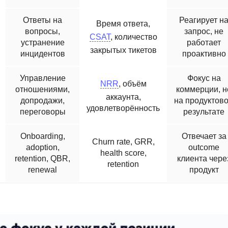
Ответы на
Реагирует н
Время ответа,
вопросы,
запрос, не
CSAT
, количество
устранение
работает
закрытых тикетов
инцидентов
проактивно
Управление
Фокус на
NRR
, объём
отношениями,
коммерции, н
аккаунта,
допродажи,
на продуктов
удовлетворённость
переговоры
результате
Onboarding,
Отвечает за
Churn rate, GRR,
adoption,
outcome
health score,
retention, QBR,
клиента чере
retention
renewal
продукт