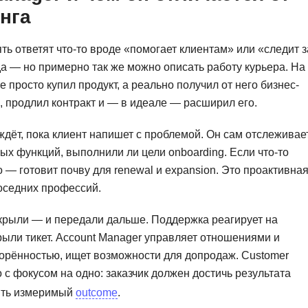
Ruby
нга
Разработка на языке C и C++
RabbitMQ
Разработка на Kotlin
ть ответят что-то вроде «помогает клиентам» или «следит з
React Native
Разработка игр на Unreal Engine
да — но примерно так же можно описать работу курьера. На
не просто купил продукт, а реально получил от него бизнес-
L
Работа с GIT
ь, продлил контракт и — в идеале — расширил его.
Linux
Разработка на языке Swift
дёт, пока клиент напишет с проблемой. Он сам отслеживае
LibGDX
Реверс инжиниринг
вых функций, выполнили ли цели onboarding. Если что-то
Робототехника для взрослых
K
 — готовит почву для renewal и expansion. Это проактивна
Ручное тестирование
соседних профессий.
Kubernetes
I
М
акрыли — и передали дальше. Поддержка реагирует на
iOS разработка
ыли тикет. Account Manager управляет отношениями и
Микросервисная
ворённостью, ищет возможности для допродаж. Customer
IoT
Т
 с фокусом на одно: заказчик должен достичь результата
F
чить измеримый
outcome
.
Тестирование иг