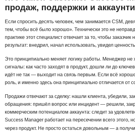
продаж, поддержки и аккаунти
Если спросить десять человек, чем занимается CSM, девя
тем, чтобы всё было хорошо». Технически это не неправ
практике этот специалист отвечает за то, чтобы заказчик 
результат: внедрил, начал использовать, увидел ценност
Это принципиально меняет логику работы. Менеджер не ж
сигналы: как часто заходят в продукт, дошли ли до ключе
идёт не так — выходит на связь первым. Если всё хорошо
роль, и именно здесь она принципиально отличается от 
Продажи отвечают за сделку: нашли клиента, убедили, з
обращения: пришёл вопрос или инцидент — решили, закр
коммерческим потенциалом аккаунта: следит за удовлет
Success Manager работает на пересечении всего этого, но
через продукт. Не просто остаться довольным — а полу