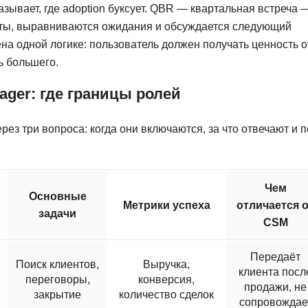
NestJS
азывает, где adoption буксует. QBR — квартальная встреча 
Bootstrap
ьтаты, выравниваются ожидания и обсуждается следующий
Nginx
Bash
ена одной логике: пользователь должен получать ценность о
Nuxt.js
Bubble
ь большего.
NoSQL
0 ... 9
nager: где границы ролей
У
1C программирование
Управление разр
рез три вопроса: когда они включаются, за что отвечают и п
1С Битрикс
Управление дро
1С Администрирование
О
Чем
P
Основные
ООП
Метрики успеха
отличается 
задачи
PHP-разработка
CSM
Передаёт
Поиск клиентов,
Выручка,
клиента посл
переговоры,
конверсия,
продажи, не
закрытие
количество сделок
сопровождае