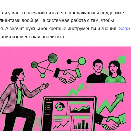
Вайб кодинг
Создание чат-бо
сли у вас за плечами пять лет в продажах или поддержке.
Веб-разработка
Сетевой инжене
клиентами вообще", а системная работа с тем, чтобы
Верстка на HTML и CSS
Создание интер
ся. А значит, нужны конкретные инструменты и знания:
SaaS
Сетевое админи
жания и клиентская аналитика.
J
JavaScript-разработка
Ф
Jira
Фреймворк Reac
jQuery
Фреймворк Djan
Jenkins
Фреймворк Node.
Joomla
Фреймворк Spri
Java Spring Boot
Фреймворк Angu
Фреймворк Larav
A
Фреймворк Flutt
Android-разработка
Фреймворк Vue.j
Apache Kafka