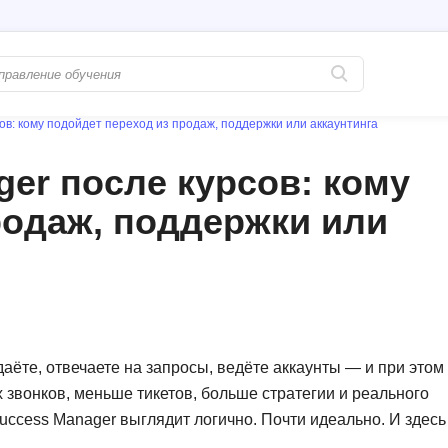
ов: кому подойдет переход из продаж, поддержки или аккаунтинга
Популярные
PostgreSQL
er после курсов: кому
Python-разработка
Pascal
родаж, поддержки или
Java-разработка
Postman
QA-тестирование
Perl
Информационная безопасность
Powershell
Разработка на языке C#
PyQt
Системное администрирование
Prometheus
аёте, отвечаете на запросы, ведёте аккаунты — и при этом
Golang-разработка
х звонков, меньше тикетов, больше стратегии и реального
С
Success Manager выглядит логично. Почти идеально. И здесь
В
Создание сайто