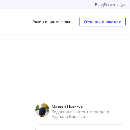
Вход
Регистрация
Акции и промокоды
Отзывы о школах
Операционные системы
W
Wordpress
Webflow
Webpack
O
Матвей Новиков
Oracle SQL
Редактор и контент-менеджер
журнала KursHub
OSINT
в
Objective-C