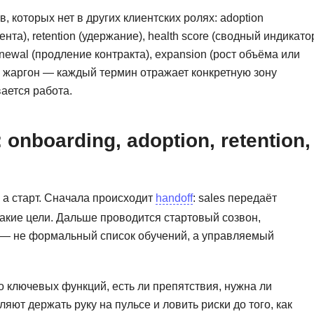
Frontend-разработка
 которых нет в других клиентских ролях: adoption
А
FullStack-разработка
ента), retention (удержание), health score (сводный индикато
Автоматизация 
Flask
newal (продление контракта), expansion (рост объёма или
Алгоритмы и стр
й жаргон — каждый термин отражает конкретную зону
FastAPI
Администрирова
вается работа.
D
Архитектор ПО
DevOps
nboarding, adoption, retention,
Администрирова
Docker
Б
Dart
Белый хакер
 а старт. Сначала происходит
handoff
: sales передаёт
Drupal
Базы данных
какие цели. Дальше проводится стартовый созвон,
DataLens
н — не формальный список обучений, а управляемый
Блокчейн
Delphi
N
B
 ключевых функций, есть ли препятствия, нужна ли
No-Code разраб
Backend разработка
яют держать руку на пульсе и ловить риски до того, как