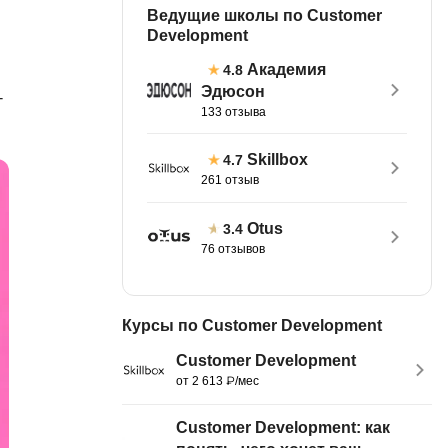
Ведущие школы по Customer
тов
OpenStack
Development
р
OpenCart
Академия
4.8
нет магазина
Эдюсон
-
Z
133 отзыва
стрирование
Zabbix
Skillbox
4.7
261 отзыв
H
tJS
Hadoop
Otus
3.4
go
76 отзывов
M
js
MS Access
ng
Курсы по Customer Development
MongoDB
lar
Customer Development
MySQL
el
от 2 613 ₽/мес
Microsoft Azure
er
Customer Development: как
MODX
s