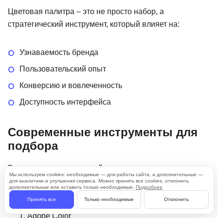
Цветовая палитра – это не просто набор, а
стратегический инструмент, который влияет на:
Узнаваемость бренда
Пользовательский опыт
Конверсию и вовлеченность
Доступность интерфейса
Современные инструменты для
подбора
В настоящее время дизайнеры имеют доступ к
Мы используем cookies: необходимые — для работы сайта, а дополнительные —
множеству инструментов, использующих AI-алгоритмы
для аналитики и улучшения сервиса. Можно принять все cookies, отклонить
дополнительные или оставить только необходимые.
Подробнее
для генерации и анализа палитр:
Принять все
Только необходимые
Отклонить
Adobe Color