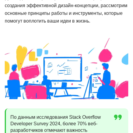
создания эффективной дизайн-концепции, рассмотрим
Иностранные языки
основные принципы работы и инструменты, которые
Soft Skills
помогут воплотить ваши идеи в жизнь.
ДПО
Детям
Акции и промокоды
Рейтинг онлайн-школ
По данным исследования Stack Overflow
Developer Survey 2024, более 70% веб-
разработчиков отмечают важность