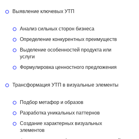
ion
75 отзывов
Яндекс Практикум
103 отзыва
Yudaev School
Выявление ключевых УТП
Подробнее
от 15 500 ₽
Подробнее
от 5 363 ₽
Анализ сильных сторон бизнеса
Определение конкурентных преимуществ
Выделение особенностей продукта или
услуги
Формулировка ценностного предложения
Трансформация УТП в визуальные элементы
Подбор метафор и образов
Разработка уникальных паттернов
Создание характерных визуальных
элементов