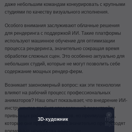
даже небольшим командам конкурировать с крупными
студиями по качеству визуального исполнения.
Особого внимания заслуживают облачные решения
для рендеринга с поддержкой ИИ. Такие платформы
используют машинное обучение для оптимизации
процесса рендеринга, значительно сокращая время
обработки сложных сцен. Это особенно актуально для
небольших студий, которые не могут позволить себе
содержание мощных рендер-ферм.
Возникает закономерный вопрос: как эти технологии
влияют на рабочий процесс профессиональных
аниматоров? Наш опыт показывает, что внедрение ИИ-
инструментов требует определенной перестройки
привычных рабочих процессов, но преимущества,
атор
3D-художник
Профессия
которые они предоставляют, значительно превосходят
Мультипли
временные неудобства адаптации.