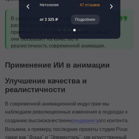
261 отзыв
Нетология
47 отзывов
Международная
профессий
В следующем разделе мы подробно
Подробнее
от 3 325 ₽
Подробнее
от 5 700 ₽
рассмотрим, как эти инструменты
применяются на практике и какое влияние
они оказывают на качество и
реалистичность современной анимации.
Применение ИИ в анимации
Улучшение качества и
реалистичности
В современной анимационной индустрии мы
наблюдаем революционные изменения в подходах к
созданию высококачественн
рендеринга
ого контента.
Возьмем, к примеру, последние проекты студии Pixar,
такие как "Душа" и "Элементаль", где искусственный