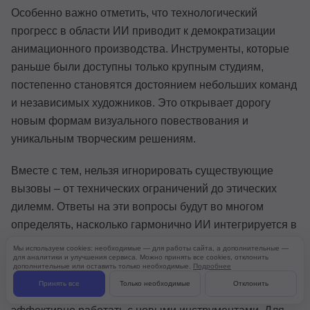
Особенно важно отметить, что технологический
прогресс в области ИИ приводит к демократизации
анимационного производства. Инструменты, которые
раньше были доступны только крупным студиям,
постепенно становятся достоянием небольших команд
и независимых художников. Это открывает дорогу
новым формам визуального повествования и
уникальным творческим решениям.
Вместе с тем, нельзя игнорировать существующие
вызовы – от технических ограничений до этических
дилемм. Ответы на эти вопросы будут во многом
определять, насколько гармонично ИИ интегрируется в
творческие процессы будущего.
Мы используем cookies: необходимые — для работы сайта, а дополнительные —
для аналитики и улучшения сервиса. Можно принять все cookies, отклонить
дополнительные или оставить только необходимые.
Подробнее
Стремительное развитие ИИ-технологий в анимации
Принять все
Только необходимые
Отклонить
создает растущий спрос на специалистов, способных