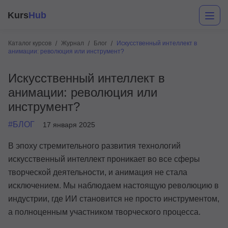
Kurs
Hub
Каталог курсов
Журнал
Блог
Искусственный интеллект в
анимации: революция или инструмент?
Искусственный интеллект в
анимации: революция или
инструмент?
#БЛОГ
17 января 2025
Разработка
В эпоху стремительного развития технологий
искусственный интеллект проникает во все сферы
Маркетинг
творческой деятельности, и анимация не стала
Дизайн
исключением. Мы наблюдаем настоящую революцию в
индустрии, где ИИ становится не просто инструментом,
Аналитика
а полноценным участником творческого процесса.
Менеджмент