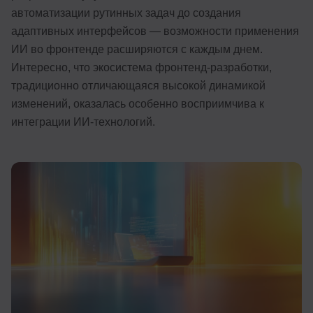
автоматизации рутинных задач до создания
Иностранные языки
адаптивных интерфейсов — возможности применения
Soft Skills
ИИ во фронтенде расширяются с каждым днем.
Интересно, что экосистема фронтенд-разработки,
ДПО
традиционно отличающаяся высокой динамикой
Детям
изменений, оказалась особенно восприимчива к
интеграции ИИ-технологий.
Акции и промокоды
Рейтинг онлайн-школ