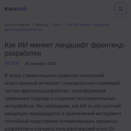
Kurs
Hub
Каталог курсов
Журнал
Блог
Как ИИ меняет ландшафт
фронтенд-разработки
Как ИИ меняет ландшафт фронтенд-
разработки
#БЛОГ
30 декабря 2024
В эпоху стремительного развития технологий
Разработка
искусственный интеллект становится неотъемлемой
частью фронтенд-разработки, трансформируя
Маркетинг
привычные подходы к созданию пользовательских
Дизайн
интерфейсов. Мы наблюдаем, как ИИ из абстрактной
концепции превращается в практический инструмент,
Аналитика
способный существенно оптимизировать процессы
Менеджмент
разработки и улучшить пользовательский опыт. От