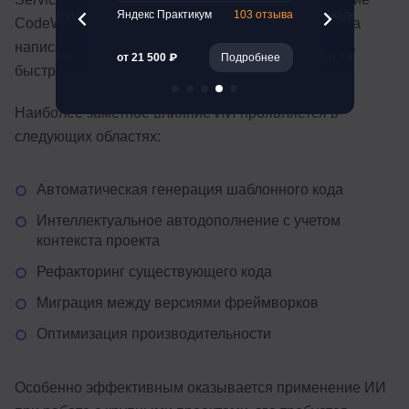
261 отзыв
Яндекс Практикум
103 отзыва
Академия Эдюс
CodeWhisperer, тратят на 37% меньше времени на
написание стандартного JavaScript-кода и на 43%
Подробнее
от 21 500 ₽
Подробнее
от 13 230 ₽
быстрее исправляют типичные ошибки в коде.
Наиболее заметное влияние ИИ проявляется в
следующих областях:
Автоматическая генерация шаблонного кода
Интеллектуальное автодополнение с учетом
контекста проекта
Рефакторинг существующего кода
Миграция между версиями фреймворков
Оптимизация производительности
Особенно эффективным оказывается применение ИИ