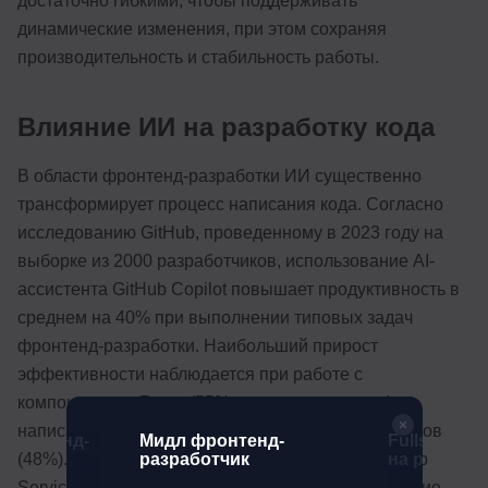
достаточно гибкими, чтобы поддерживать
динамические изменения, при этом сохраняя
производительность и стабильность работы.
Влияние ИИ на разработку кода
В области фронтенд-разработки ИИ существенно
трансформирует процесс написания кода. Согласно
исследованию GitHub, проведенному в 2023 году на
выборке из 2000 разработчиков, использование AI-
ассистента GitHub Copilot повышает продуктивность в
среднем на 40% при выполнении типовых задач
фронтенд-разработки. Наибольший прирост
эффективности наблюдается при работе с
компонентами React (55% экономии времени),
написании CSS-стилей (45%) и создании unit-тестов
Фронтенд-
Мидл фронтенд-
Fullstack-р
 + ИИ
разработчик
на python (
(48%). Аналогичное исследование от Amazon Web
Services показало, что разработчики, использующие