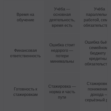
Учёба —
Учёба
Время на
основная
параллельно 
обучение
деятельность,
работой, семь
время есть
обязательства
Ошибка бьёт 
Ошибка стоит
семейному
Финансовая
недорого —
бюджету и
ответственность
потери
кредитным
минимальны
обязательств
Стажировка 
Стажировка —
Готовность к
понижением
норма и часть
стажировкам
дохода —
пути
серьёзный ри