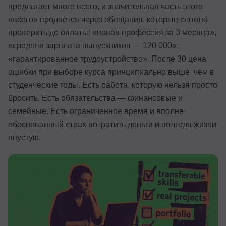
предлагает много всего, и значительная часть этого
Иностранные языки
«всего» продаётся через обещания, которые сложно
проверить до оплаты: «новая профессия за 3 месяца»,
Soft Skills
«средняя зарплата выпускников — 120 000»,
ДПО
«гарантированное трудоустройство». После 30 цена
ошибки при выборе курса принципиально выше, чем в
Детям
студенческие годы. Есть работа, которую нельзя просто
Акции и промокоды
бросить. Есть обязательства — финансовые и
семейные. Есть ограниченное время и вполне
Рейтинг онлайн-школ
обоснованный страх потратить деньги и полгода жизни
впустую.