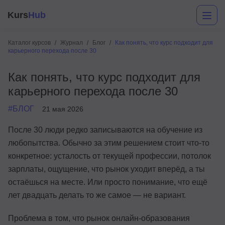
Kurs
Hub
Каталог курсов
Журнал
Блог
Как понять, что курс подходит для
карьерного перехода после 30
Как понять, что курс подходит для
карьерного перехода после 30
#БЛОГ
21 мая 2026
После 30 люди редко записываются на обучение из
Разработка
любопытства. Обычно за этим решением стоит что-то
конкретное: усталость от текущей профессии, потолок
Маркетинг
зарплаты, ощущение, что рынок уходит вперёд, а ты
Дизайн
остаёшься на месте. Или просто понимание, что ещё
лет двадцать делать то же самое — не вариант.
Аналитика
Менеджмент
Проблема в том, что рынок онлайн-образования