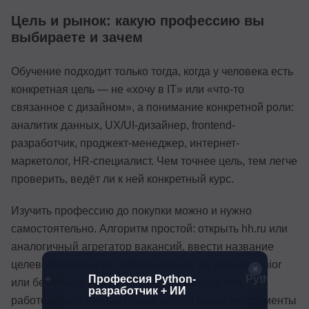
Цель и рынок: какую профессию вы
выбираете и зачем
Обучение подходит только тогда, когда у человека есть
конкретная цель — не «хочу в IT» или «что-то
связанное с дизайном», а понимание конкретной роли:
аналитик данных, UX/UI-дизайнер, frontend-
разработчик, проджект-менеджер, интернет-
маркетолог, HR-специалист. Чем точнее цель, тем легче
проверить, ведёт ли к ней конкретный курс.
Изучить профессию до покупки можно и нужно
самостоятельно. Алгоритм простой: открыть hh.ru или
аналогичный агрегатор вакансий, ввести название
целевой должности, отфильтровать по уровню junior
аботчик +
Профессия Python-
Python-раз
или без опыта и изучить 15–20 вакансий. Что
разработчик + ИИ
работодатели требуют чаще всего? Какие инструменты