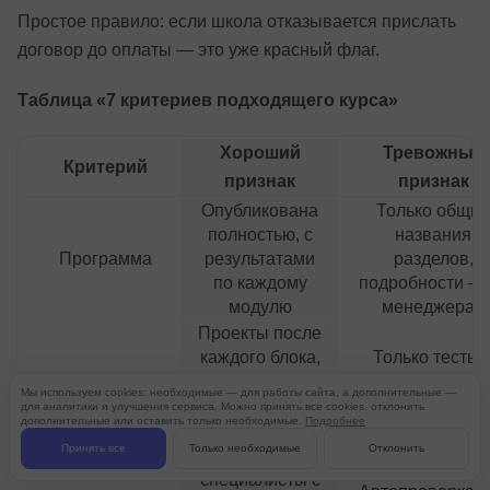
Простое правило: если школа отказывается прислать
договор до оплаты — это уже красный флаг.
Таблица «7 критериев подходящего курса»
Хороший
Тревожный
Критерий
признак
признак
Опубликована
Только общие
полностью, с
названия
Программа
результатами
разделов,
по каждому
подробности — 
модулю
менеджера»
Проекты после
каждого блока,
Только тесты 
Практика
итоговая
лекции, практи
Мы используем cookies: необходимые — для работы сайта, а дополнительные —
работа для
— «в конце кур
для аналитики и улучшения сервиса. Можно принять все cookies, отклонить
дополнительные или оставить только необходимые.
Подробнее
портфолио
Принять все
Только необходимые
Отклонить
Практикующие
специалисты с