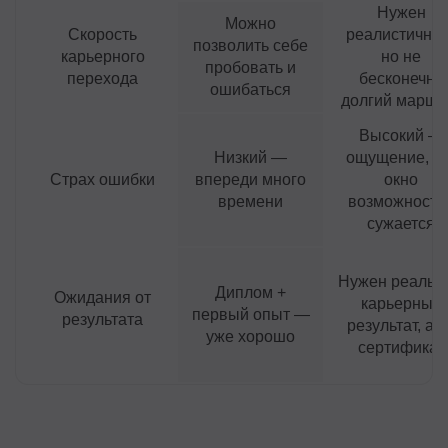
Нужен
Можно
Скорость
реалистичный
позволить себе
карьерного
но не
пробовать и
перехода
бесконечно
ошибаться
долгий маршр
Высокий —
Низкий —
ощущение, чт
Страх ошибки
впереди много
окно
времени
возможносте
сужается
Нужен реальн
Диплом +
Ожидания от
карьерный
первый опыт —
результата
результат, а 
уже хорошо
сертификат