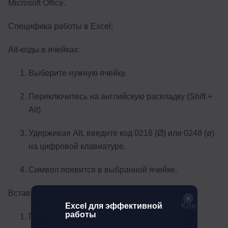
Microsoft Office.
Специфика работы в Excel:
Alt-коды в ячейках:
Выберите нужную ячейку.
Переключитесь на английскую раскладку (Shift +
Alt).
Удерживая Alt, введите код 0216 (Ø) или 0248 (ø)
на цифровой клавиатуре.
Символ появится в выбранной ячейке.
Вставка через меню знаков в Excel:
абочих и
Excel для эффективной
Контекстол
ач
работы
Перейдите на вкладку «Вставка».