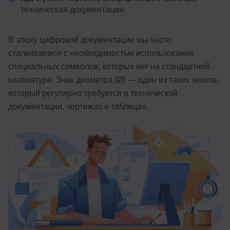
техническая документация.
Иностранные языки
Soft Skills
В эпоху цифровой документации мы часто
сталкиваемся с необходимостью использования
ДПО
специальных символов, которых нет на стандартной
Детям
клавиатуре. Знак диаметра (Ø) — один из таких знаков,
который регулярно требуется в технической
Акции и промокоды
документации, чертежах и таблицах.
Рейтинг онлайн-школ