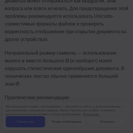
диаметра может отображаться как квадратик, знак
вопроса или вовсе исчезать. Для предотвращения этой
проблемы рекомендуется использовать Unicode-
совместимые форматы файлов и проверять
корректность отображения при открытии документа на
других устройствах.
Неправильный размер символа — использование
малого ø вместо большого Ø (и наоборот) может
нарушать стилистическое единообразие документа. В
технических текстах обычно применяется большой
знак Ø.
Практические рекомендации:
Мы используем cookies: необходимые — для работы сайта, а дополнительные —
для аналитики и улучшения сервиса. Можно принять все cookies, отклонить
Создание шаблонов документов — один из наиболее
дополнительные или оставить только необходимые.
Подробнее
эффективных способов стандартизации работы.
Принять все
Только необходимые
Отклонить
Подготовьте базовый документ с уже вставленными