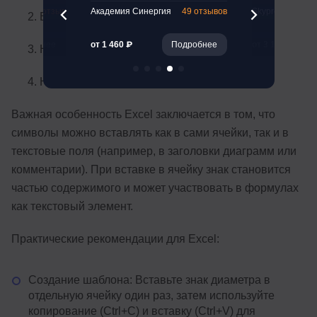
261 отзыв
Академия Синергия
49 отзывов
Skypro
В группе «Символы» нажмите «Символ».
Подробнее
от 1 460 ₽
Подробнее
от 3 119 ₽
Найдите нужный символ диаметра в списке.
Нажмите «Вставить».
Важная особенность Excel заключается в том, что
символы можно вставлять как в сами ячейки, так и в
текстовые поля (например, в заголовки диаграмм или
комментарии). При вставке в ячейку знак становится
частью содержимого и может участвовать в формулах
как текстовый элемент.
Практические рекомендации для Excel:
Создание шаблона: Вставьте знак диаметра в
отдельную ячейку один раз, затем используйте
копирование (Ctrl+C) и вставку (Ctrl+V) для