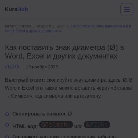
Kurs
Hub
Каталог курсов
Журнал
Блог
Как поставить знак диаметра (Ø) в
Word, Excel и других документах
Как поставить знак диаметра (Ø) в
Word, Excel и других документах
#БЛОГ
13 ноября 2025
Быстрый ответ:
скопируйте знак диаметра здесь:
Ø
. В
Разработка
Word и Excel его также можно вставить через «Вставка
→ Символ», код символа или автозамену.
Маркетинг
Дизайн
Скопировать символ:
Ø
Аналитика
&Oslash;
&
#216;
HTML-код:
или
Менеджмент
Где нужен:
чертежи, спецификации, таблицы,