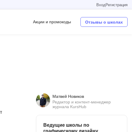
Вход
Регистрация
Акции и промокоды
Отзывы о школах
Операционные системы
W
Wordpress
Webflow
Webpack
Матвей Новиков
O
Редактор и контент-менеджер
журнала KursHub
Oracle SQL
т
OSINT
Ведущие школы по
в
графическому дизайну
Objective-C