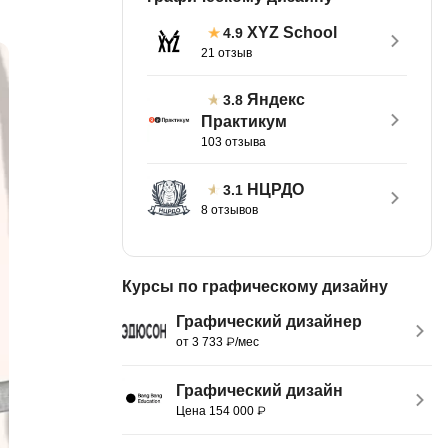
тов
OpenStack
XYZ School
4.9
21 отзыв
р
OpenCart
нет магазина
Яндекс
3.8
Z
Практикум
стрирование
Zabbix
103 отзыва
H
НЦРДО
3.1
tJS
8 отзывов
Hadoop
go
M
js
Курсы по графическому дизайну
MS Access
ng
Графический дизайнер
MongoDB
lar
от 3 733 ₽/мес
MySQL
el
Графический дизайн
Microsoft Azure
er
Цена 154 000 ₽
MODX
s