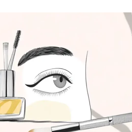
Вайб кодинг
Создание чат-бо
Веб-разработка
Сетевой инжене
Верстка на HTML и CSS
Создание интер
Сетевое админи
J
JavaScript-разработка
Ф
Jira
Фреймворк Reac
jQuery
Фреймворк Djan
Jenkins
Фреймворк Node.
Joomla
Фреймворк Spri
Java Spring Boot
Фреймворк Angu
Фреймворк Larav
A
Фреймворк Flutt
Android-разработка
Фреймворк Vue.j
Apache Kafka