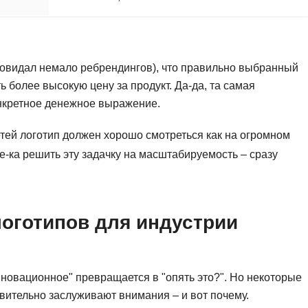
Frontend-разработка
А
FullStack-разработка
Автоматизация 
Flask
Алгоритмы и стр
 повидал немало ребрендингов), что правильно выбранный
FastAPI
ь более высокую цену за продукт. Да-да, та самая
Администрирова
конкретное денежное выражение.
D
Архитектор ПО
DevOps
Администрирова
етей логотип должен хорошо смотреться как на огромном
Docker
те-ка решить эту задачку на масштабируемость – сразу
Б
Dart
Белый хакер
Drupal
Базы данных
оготипов для индустрии
DataLens
Блокчейн
Delphi
N
B
инновационное" превращается в "опять это?". Но некоторые
No-Code разраб
вительно заслуживают внимания – и вот почему.
Backend разработка