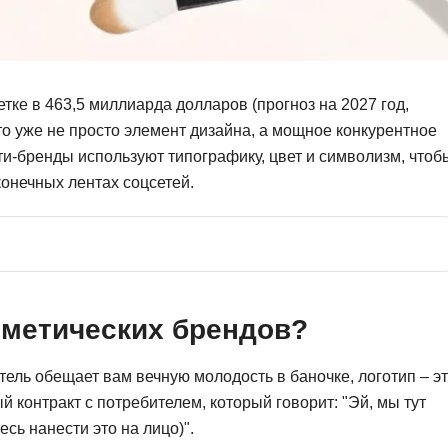
Фреймворк Symf
ASP.NET
Ansible
T
Arduino
TypeScript
етке в 463,5 миллиарда долларов (прогноз на 2027 год,
о уже не просто элемент дизайна, а мощное конкурентное
Android Studio
Tilda
и-бренды используют типографику, цвет и символизм, чтоб
Active Directory
Terraform
онечных лентах соцсетей.
Apache Airflow
Three.js
Asterisk
V
API
VR/AR-разработ
Р
VMware
сметических брендов?
Разработка мобильных
Visual Studio Co
приложений
тель обещает вам вечную молодость в баночке, логотип – э
R
ый контракт с потребителем, который говорит: "Эй, мы тут
Разработка игр
сь нанести это на лицо)".
Rust
Разработка игр на Unity