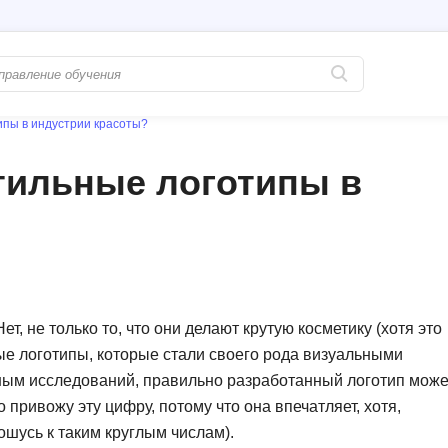
ипы в индустрии красоты?
Популярные
PostgreSQL
тильные логотипы в
Python-разработка
Pascal
Java-разработка
Postman
QA-тестирование
Perl
Информационная безопасность
Powershell
Разработка на языке C#
PyQt
ет, не только то, что они делают крутую косметику (хотя это
ые логотипы, которые стали своего рода визуальными
Системное администрирование
Prometheus
нным исследований, правильно разработанный логотип може
Golang-разработка
С
 привожу эту цифру, потому что она впечатляет, хотя,
ошусь к таким круглым числам).
В
Создание сайто