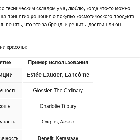
Ruby
Разработка на языке C и C++
к с техническим складом ума, люблю, когда что-то можно
RabbitMQ
ы на принятие решения о покупке косметического продукта.
Разработка на Kotlin
 понять, что это за бренд, и решить, достоин ли он
React Native
Разработка игр на Unreal Engine
L
Работа с GIT
ии красоты:
Linux
Разработка на языке Swift
LibGDX
Реверс инжиниринг
ятие
Пример использования
Робототехника для взрослых
иции
Estée Lauder, Lancôme
K
Ручное тестирование
Kubernetes
ачность
Glossier, The Ordinary
I
М
кошь
Charlotte Tilbury
iOS разработка
Микросервисная
IoT
чность
Origins, Aesop
Т
F
Тестирование иг
тичность
Benefit, Kérastase