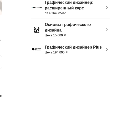
Графический дизайнер:
MATLAB
ony
расширенный курс
от 4 264 ₽/мес
MS SQL
Основы графического
C
дизайна
Cisco
Цена 15 600 ₽
ы
CI/CD
Графический дизайнер Plus
CentOS
Цена 194 000 ₽
ClickHouse
П
ка
Пентест
Промпт инжиниринг
de
то
Программная инженерия
Парсинг