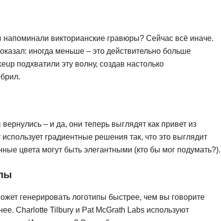
NestJS
Bootstrap
Nginx
Bash
Nuxt.js
в напоминали викторианские гравюры? Сейчас всё иначе.
Bubble
оказал: иногда меньше – это действительно больше
NoSQL
akeup подхватили эту волну, создав настолько
0 ... 9
У
брил.
1C программирование
Управление разр
1С Битрикс
Управление дро
1С Администрирование
вернулись – и да, они теперь выглядят как привет из
О
ty использует градиентные решения так, что это выглядит
P
ООП
ные цвета могут быть элегантными (кто бы мог подумать?).
PHP-разработка
ипы
может генерировать логотипы быстрее, чем вы говорите
. Charlotte Tilbury и Pat McGrath Labs используют