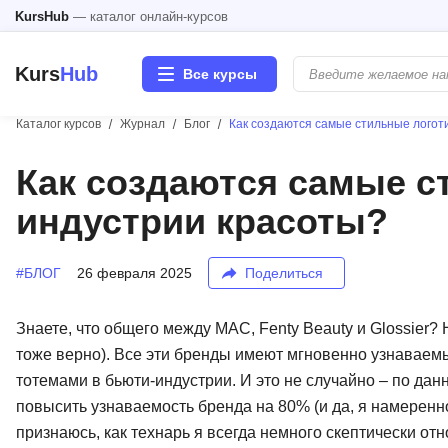
KursHub
— каталог онлайн-курсов
Kurs
Hub
Все курсы
Каталог курсов
Журнал
Блог
Как создаются самые стильные логот
Разработка
Как создаются самые с
индустрии красоты?
Маркетинг
Дизайн
#БЛОГ
26 февраля 2025
Поделиться
Аналитика
Знаете, что общего между MAC, Fenty Beauty и Glossier? Н
тоже верно). Все эти бренды имеют мгновенно узнаваем
Менеджмент
тотемами в бьюти-индустрии. И это не случайно – по да
повысить узнаваемость бренда на 80% (и да, я намеренно
Иностранные языки
признаюсь, как технарь я всегда немного скептически отн