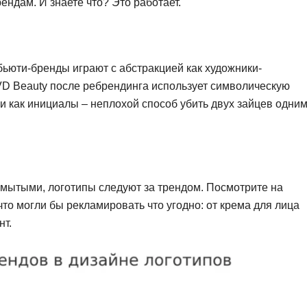
ндам. И знаете что? Это работает.
ьюти-бренды играют с абстракцией как художники-
KVD Beauty после ребрендинга использует символическую
и как инициалы – неплохой способ убить двух зайцев одни
змытыми, логотипы следуют за трендом. Посмотрите на
что могли бы рекламировать что угодно: от крема для лица
нт.