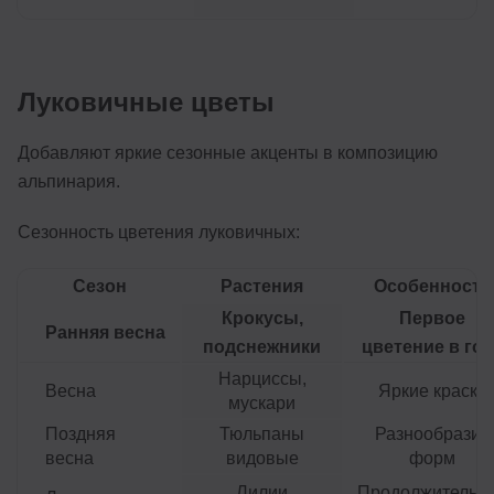
Луковичные цветы
Добавляют яркие сезонные акценты в композицию
альпинария.
Сезонность цветения луковичных:
Сезон
Растения
Особенности
Крокусы,
Первое
Ранняя весна
подснежники
цветение в год
Нарциссы,
Весна
Яркие краски
мускари
Поздняя
Тюльпаны
Разнообразие
весна
видовые
форм
Лилии
Продолжительн