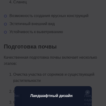
Сланец
Возможность создания ярусных конструкций
Эстетичный внешний вид
Устойчивость к выветриванию
Подготовка почвы
Качественная подготовка почвы включает несколько
этапов:
Очистка участка от сорняков и существующей
растительности
Снятие верхнего слоя грунта (20-30 см)
й дизайн:
Ландшафтный дизайн
Ландшафтн
фессии с
садово-па
Создание дренажного основания:
строитель