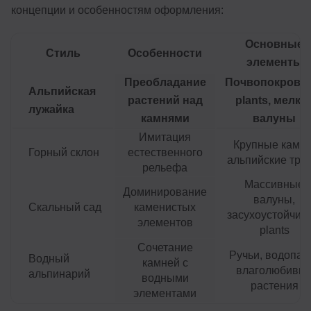
концепции и особенностям оформления:
Основные
Стиль
Особенности
элементы
Преобладание
Почвопокровн
Альпийская
растений над
plants, мелки
лужайка
камнями
валуны
Имитация
Крупные камни
Горный склон
естественного
альпийские тра
рельефа
Массивные
Доминирование
валуны,
Скальный сад
каменистых
засухоустойчив
элементов
plants
Сочетание
Ручьи, водопад
Водный
камней с
влаголюбивы
альпинарий
водными
растения
элементами