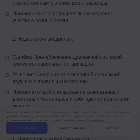
с естественным уклоном для стока воды
Профилактика: Предварительное изучение
участка в разные сезоны
Недостаточный дренаж
Ошибка: Пренебрежение дренажной системой
или её неправильная организация
Решение: Создание многослойной дренажной
подушки с правильным уклоном
Профилактика: Использование качественных
дренажных материалов и соблюдение технологии
укладки
Мы используем cookies: необходимые — для работы сайта, а дополнительные —
для аналитики и улучшения сервиса. Можно принять все cookies, отклонить
дополнительные или оставить только необходимые.
Подробнее
Ошибки в работе с материалами
Принять все
Только необходимые
Отклонить
Неправильный подбор камней