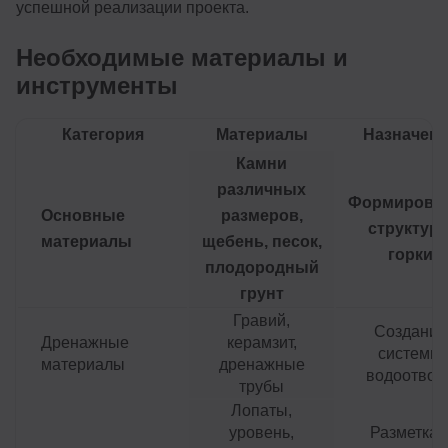
успешной реализации проекта.
Необходимые материалы и
инструменты
Категория
Материалы
Назначени
Камни
различных
Формирова
Основные
размеров,
структур
материалы
щебень, песок,
горки
плодородный
грунт
Гравий,
Создание
Дренажные
керамзит,
системы
материалы
дренажные
водоотвод
трубы
Лопаты,
уровень,
Разметка 