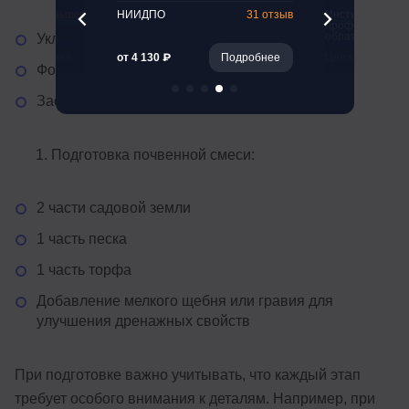
47 отзывов
НИИДПО
31 отзыв
Институт
профессиональ
образования
Укладка геотекстиля
Подробнее
от 4 130 ₽
Подробнее
Цена 60 000 ₽
Формирование щебеночного слоя
Засыпка крупным песком
Подготовка почвенной смеси:
2 части садовой земли
1 часть песка
1 часть торфа
Добавление мелкого щебня или гравия для
улучшения дренажных свойств
При подготовке важно учитывать, что каждый этап
требует особого внимания к деталям. Например, при