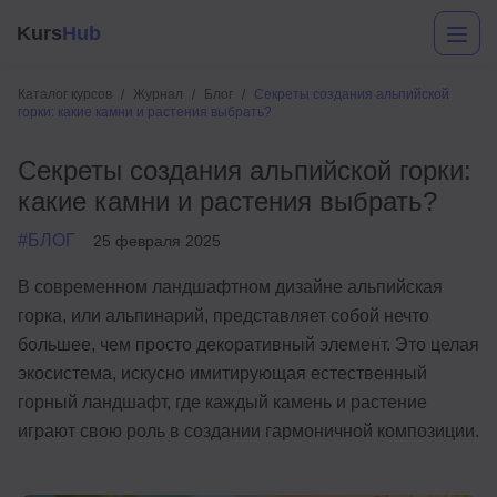
Kurs
Hub
Каталог курсов
Журнал
Блог
Секреты создания альпийской
горки: какие камни и растения выбрать?
Секреты создания альпийской горки:
какие камни и растения выбрать?
#БЛОГ
25 февраля 2025
В современном ландшафтном дизайне альпийская
Разработка
горка, или альпинарий, представляет собой нечто
большее, чем просто декоративный элемент. Это целая
Маркетинг
экосистема, искусно имитирующая естественный
Дизайн
горный ландшафт, где каждый камень и растение
играют свою роль в создании гармоничной композиции.
Аналитика
Менеджмент