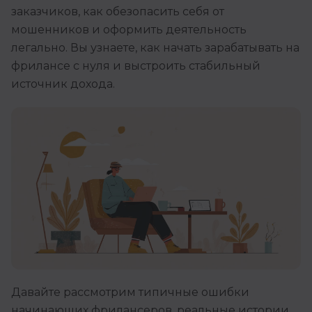
заказчиков, как обезопасить себя от
Иностранные языки
мошенников и оформить деятельность
Soft Skills
легально. Вы узнаете, как начать зарабатывать на
фрилансе с нуля и выстроить стабильный
ДПО
источник дохода.
Детям
Акции и промокоды
Рейтинг онлайн-школ
Давайте рассмотрим типичные ошибки
начинающих фрилансеров, реальные истории