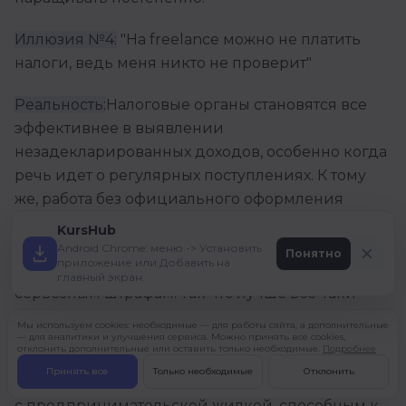
Иллюзия №4:
"На freelance можно не платить
налоги, ведь меня никто не проверит"
Реальность:
Налоговые органы становятся все
эффективнее в выявлении
незадекларированных доходов, особенно когда
речь идет о регулярных поступлениях. К тому
же, работа без официального оформления
закрывает доступ к крупным клиентам (которые
KursHub
платят больше), ограничивает возможности
Android Chrome: меню -> Установить
Понятно
приложение или Добавить на
получения кредитов и может привести к
главный экран.
серьезным штрафам. Так что лучше все-таки
легализоваться — благо, для этого сейчас есть
Мы используем cookies: необходимые — для работы сайта, а дополнительные
— для аналитики и улучшения сервиса. Можно принять все cookies,
удобные инструменты вроде самозанятости.
отклонить дополнительные или оставить только необходимые.
Подробнее
Принять все
Только необходимые
Отклонить
Так кому же в итоге подходит freelance? Людям
с предпринимательской жилкой, способным к