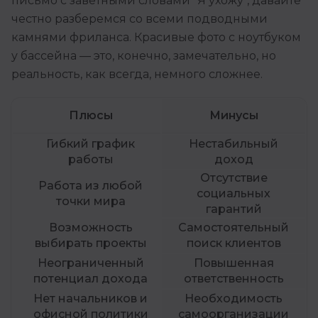
письмо с заветными словами "Я ухожу", давайте
честно разберемся со всеми подводными
камнями фриланса. Красивые фото с ноутбуком
у бассейна — это, конечно, замечательно, но
реальность, как всегда, немного сложнее.
Плюсы
Минусы
Гибкий график
Нестабильный
работы
доход
Отсутствие
Работа из любой
социальных
точки мира
гарантий
Возможность
Самостоятельный
выбирать проекты
поиск клиентов
Неограниченный
Повышенная
потенциал дохода
ответственность
Нет начальников и
Необходимость
офисной политики
самоорганизации