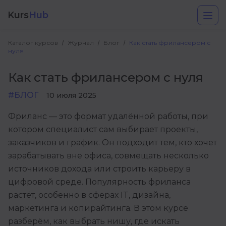
Kurs
Hub
Каталог курсов
Журнал
Блог
Как стать фрилансером с
нуля
Как стать фрилансером с нуля
#БЛОГ
10 июля 2025
Фриланс — это формат удалённой работы, при
котором специалист сам выбирает проекты,
Разработка
заказчиков и график. Он подходит тем, кто хочет
зарабатывать вне офиса, совмещать несколько
Маркетинг
источников дохода или строить карьеру в
Дизайн
цифровой среде. Популярность фриланса
растёт, особенно в сферах IT, дизайна,
Аналитика
маркетинга и копирайтинга. В этом курсе
Менеджмент
разберём, как выбрать нишу, где искать