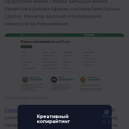
на русском языке. Плюсы: большой выбор
проектов в разных сферах, система безопасных
сделок. Минусы: высокая конкуренция,
комиссия за пользование.
Интерфейс сайта fl.ru
Freelance.ru
— похожа на FL.ru, но с меньшей
р
Креативный
Копирайти
комиссией. Здесь тоже представлены разные
копирайтинг
Я 2.0
направления, от разработки до копирайтинга.