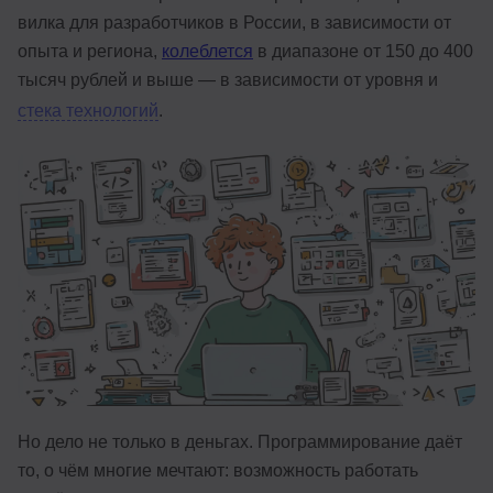
вилка для разработчиков в России, в зависимости от
Иностранные языки
опыта и региона,
колеблется
в диапазоне от 150 до 400
Soft Skills
тысяч рублей и выше — в зависимости от уровня и
стека технологий
.
ДПО
Детям
Акции и промокоды
Рейтинг онлайн-школ
Но дело не только в деньгах. Программирование даёт
то, о чём многие мечтают: возможность работать