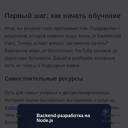
Первый шаг: как начать обучение
Итак, вы решили стать программистом. Поздравляю с
решением, которое изменит вашу жизнь (и банковский
счёт). Теперь встаёт вопрос: как именно начать?
Вариантов море, от бесплатных YouTube-роликов до
дорогущих буткемпов. Давайте разберём основные
пути, их плюсы и подводные камни.
Самостоятельные ресурсы
Путь для самых упорных и дисциплинированных.
Интернет полон бесплатных материалов: статьи на
Хабре
, курсы на
YouTube
, интерактивные платформы
типа
Codecademy
и
freeCodeCamp
. Главные плюсы —
рованное
Backend-разработка на
Профессия 
е веб-
Node.js
разработчи
бесплатно и можно учиться в своём темпе. Минусы —
 на