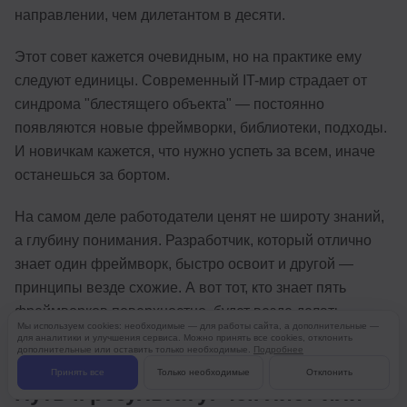
направлении, чем дилетантом в десяти.
Этот совет кажется очевидным, но на практике ему
следуют единицы. Современный IT-мир страдает от
синдрома "блестящего объекта" — постоянно
появляются новые фреймворки, библиотеки, подходы.
И новичкам кажется, что нужно успеть за всем, иначе
останешься за бортом.
На самом деле работодатели ценят не широту знаний,
а глубину понимания. Разработчик, который отлично
знает один фреймворк, быстро освоит и другой —
принципы везде схожие. А вот тот, кто знает пять
фреймворков поверхностно, будет везде делать
Мы используем cookies: необходимые — для работы сайта, а дополнительные —
ошибки и писать неэффективный код.
для аналитики и улучшения сервиса. Можно принять все cookies, отклонить
дополнительные или оставить только необходимые.
Подробнее
Принять все
Только необходимые
Отклонить
Путь к результату: чек-лист или