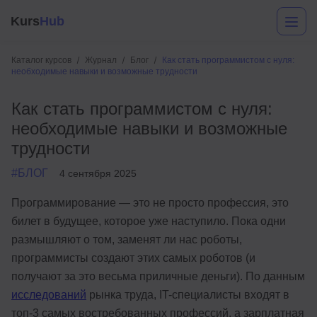
Kurs
Hub
Каталог курсов
Журнал
Блог
Как стать программистом с нуля:
необходимые навыки и возможные трудности
Как стать программистом с нуля:
необходимые навыки и возможные
трудности
#БЛОГ
4 сентября 2025
Разработка
Программирование — это не просто профессия, это
билет в будущее, которое уже наступило. Пока одни
Маркетинг
размышляют о том, заменят ли нас роботы,
Дизайн
программисты создают этих самых роботов (и
получают за это весьма приличные деньги). По данным
Аналитика
исследований
рынка труда, IT-специалисты входят в
Менеджмент
топ-3 самых востребованных профессий, а зарплатная