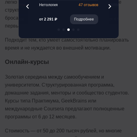
легко потеряться в море информации и отсутствие
261 отзыв
Нетология
47 отзывов
Skillbox
структуры. Многие начинают с энтузиазмом, но
бросают через пару недель, когда сталкиваются с
Подробнее
от 2 291 ₽
Подробнее
от 4 510 ₽
первыми сложностями.
Подходит тем, кто умеет самостоятельно планировать
время и не нуждается во внешней мотивации.
Онлайн-курсы
Золотая середина между самообучением и
университетом. Структурированная программа,
домашние задания, менторы и сообщество студентов.
Курсы типа Практикума, GeekBrains или
международные Coursera предлагают полноценные
программы от 6 до 12 месяцев.
Стоимость — от 50 до 200 тысяч рублей, но многие