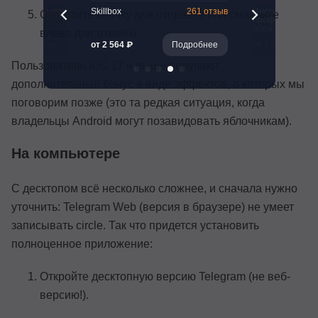
47 отзывов
Skillbox
261 отзыв
Институт
Отпустите кнопку для отправки или смахните
профессиональ
образования
влево для отмены.
Подробнее
от 2 564 ₽
Подробнее
от 2 241 ₽
Пользователи iOS 17 и выше получают
дополнительный бонус в виде эффектов, о которых мы
поговорим позже (это та редкая ситуация, когда
владельцы Android могут позавидовать яблочникам).
На компьютере
С десктопом всё несколько сложнее, и сначала нужно
уточнить: Telegram Web (версия в браузере) не умеет
записывать circle. Так что придется установить
полноценное приложение:
Откройте десктопную версию Telegram (не веб-
версию!).