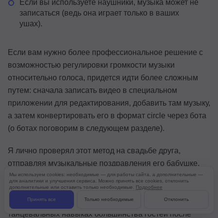
Если вы используете наушники, музыка может не
записаться (ведь она играет только в ваших
ушах).
Если вам нужно более профессиональное решение с
возможностью регулировки громкости музыки
относительно голоса, придется идти более сложным
путем: сначала записать видео в специальном
приложении для редактирования, добавить там музыку,
а затем конвертировать его в формат circle через бота
(о ботах поговорим в следующем разделе).
Я лично проверял этот метод на свадьбе друга,
отправляя музыкальные поздравления его бабушке,
Мы используем cookies: необходимые — для работы сайта, а дополнительные —
которая сидела за соседним столом и категорически
для аналитики и улучшения сервиса. Можно принять все cookies, отклонить
дополнительные или оставить только необходимые.
Подробнее
отказывалась пользоваться чем-либо, кроме Telegram.
Принять все
Только необходимые
Отклонить
Работает без нареканий — чего не скажешь о
танцевальных навыках большинства гостей после