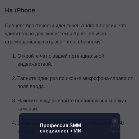
На iPhone
Процесс практически идентичен Android-версии, что
удивительно для экосистемы Apple, обычно
стремящейся делать всё "по-особенному":
Откройте чат с вашей потенциальной
видеожертвой.
Тапните один раз по иконке микрофона справа от
поля ввода.
Нажмите и удерживайте появившуюся кнопку с
камерой.
Записывайте вдохновенное сообщение до 60
еджер
Профессия SMM
Обучение н
специалист + ИИ
менеджера
секунд.