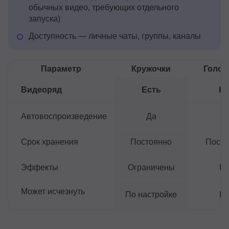
обычных видео, требующих отдельного
запуска)
Доступность — личные чаты, группы, каналы
Параметр
Кружочки
Голос
Видеоряд
Есть
Не
Автовоспроизведение
Да
Д
Срок хранения
Постоянно
Посто
Эффекты
Ограничены
Не
Может исчезнуть
По настройке
Не