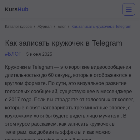
Kurs
Hub
Каталог курсов
Журнал
Блог
Как записать кружочек в Telegram
Как записать кружочек в Telegram
#БЛОГ
5 июня 2025
Кружочки в Telegram — это короткие видеосообщения
длительностью до 60 секунд, которые отображаются в
круглом формате. По сути, это визуальное развитие
Разработка
голосовых сообщений, существующее в мессенджере
Маркетинг
с 2017 года. Если вы страдаете от голосовых от коллег,
которые любят наговаривать трехминутные эпопеи, с
Дизайн
кружочками хотя бы будете видеть лицо мучителя. В
Аналитика
этом курсе расскажем, как записать кружочек в
телеграм, как добавить эффекты и как можно
Менеджмент