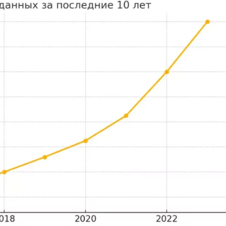
N
B
No-Code разра
Backend разработка
NestJS
Bootstrap
Nginx
Bash
Nuxt.js
Bubble
NoSQL
0 ... 9
У
1C программирование
Управление ра
1С Битрикс
Управление д
1С Администрирование
О
P