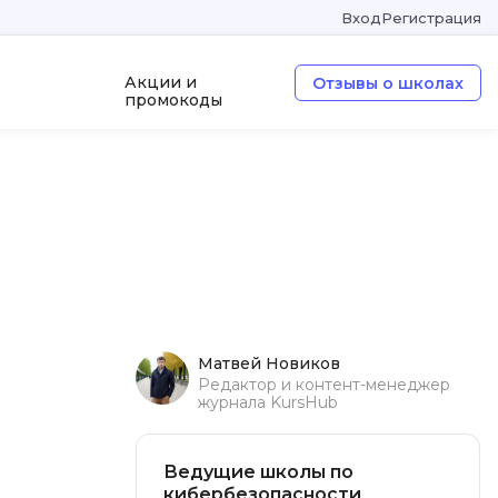
Вход
Регистрация
Акции и
Отзывы о школах
промокоды
ка
ООП
Операционные системы
W
Wordpress
Webflow
Матвей Новиков
Webpack
Редактор и контент-менеджер
журнала KursHub
O
Oracle SQL
Ведущие школы по
кибербезопасности
OSINT