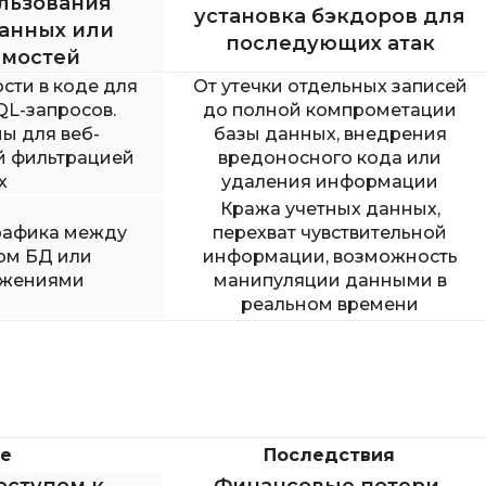
льзования
установка бэкдоров для
анных или
последующих атак
имостей
сти в коде для
От утечки отдельных записей
L-запросов.
до полной компрометации
ы для веб-
базы данных, внедрения
й фильтрацией
вредоносного кода или
х
удаления информации
Кража учетных данных,
рафика между
перехват чувствительной
ом БД или
информации, возможность
ожениями
манипуляции данными в
реальном времени
е
Последствия