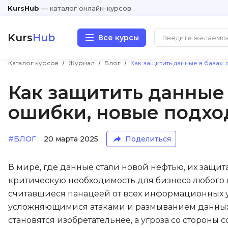
KursHub
— каталог онлайн-курсов
Kurs
Hub
Все курсы
Каталог курсов
Журнал
Блог
Как защитить данные в базах:
Разработка
Как защитить данные в
ошибки, новые подх
Маркетинг
Дизайн
#БЛОГ
20 марта 2025
Поделиться
Аналитика
В мире, где данные стали новой нефтью, их защи
критическую необходимость для бизнеса любого м
Менеджмент
считавшиеся панацеей от всех информационных уг
усложняющимися атаками и размыванием данных
Иностранные языки
становятся изобретательнее, а угроза со стороны