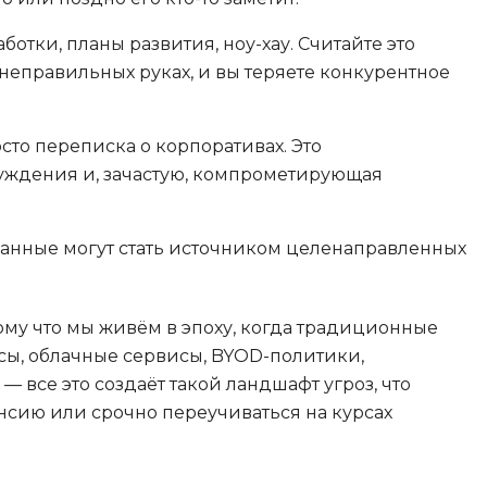
Тестирование
F
отки, планы развития, ноу-хау. Считайте это
А
в неправильных руках, и вы теряете конкурентное
Frontend-разработка
Автоматизаци
FullStack-разработка
Алгоритмы и 
то переписка о корпоративах. Это
Flask
данных
уждения и, зачастую, компрометирующая
FastAPI
Администрир
Архитектор П
D
нные могут стать источником целенаправленных
Администрир
DevOps
PostgreSQL
Docker
му что мы живём в эпоху, когда традиционные
Б
Dart
ы, облачные сервисы, BYOD-политики,
Белый хакер
 все это создаёт такой ландшафт угроз, что
Drupal
нсию или срочно переучиваться на курсах
Базы данных
DataLens
Блокчейн
Delphi