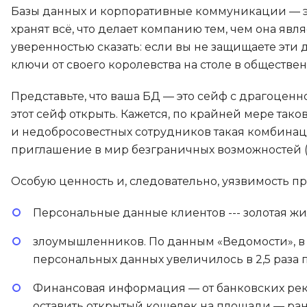
Базы данных и корпоративные коммуникации — это
хранят всё, что делает компанию тем, чем она являе
уверенностью сказать: если вы не защищаете эти
ключи от своего королевства на столе в обществе
Представьте, что ваша БД — это сейф с драгоценн
этот сейф открыть. Кажется, по крайней мере так
и недобросовестных сотрудников такая комбинац
приглашение в мир безграничных возможностей (ч
Особую ценность и, следовательно, уязвимость 
Персональные данные клиентов --- золотая жи
злоумышленников. По данным «Ведомости», в 
персональных данных увеличилось в 2,5 раза 
Финансовая информация — от банковских рекв
оставить открытый кошелек на площади — рано