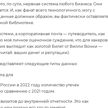
Разработка игр
Rust
, по сути, нервная система любого бизнеса. Они
Разработка игр на Unity
тся. И, как фанат всего технологичного, могу с
Ruby
 данные должным образом, вы фактически оставляет
Разработка на языке C и C++
RabbitMQ
нной библиотеке.
Разработка на Kotlin
React Native
Разработка игр на Unreal
остями, а корпоративная почта — путеводитель, как
Engine
L
ово моё личное оценочное суждение, что для хакеров
ия выглядит как золотой билет от Вилли Вонки —
Работа с GIT
Linux
итай: ваших денег и репутации).
Разработка на языке Swift
LibGDX
Реверс инжиниринг
представляют следующие типы данных:
K
Робототехника для взрослых
Kubernetes
ла для
Ручное тестирование
М
России в 2022 году количество утечек
I
по сравнению с 2021 годом.
Микросервисн
iOS разработка
изитов до внутренней отчетности. Это как
Т
IoT
 или поздно его кто-то заметит.