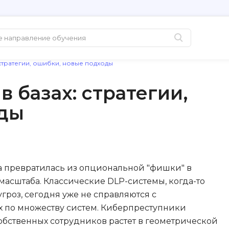
 стратегии, ошибки, новые подходы
Популярные
PHP-разработ
 базах: стратегии,
Python-разработка
PostgreSQL
оды
Java-разработка
Pascal
QA-тестирование
Postman
Информационная
Perl
безопасность
Powershell
та превратилась из опциональной "фишки" в
Разработка на языке C#
асштаба. Классические DLP-системы, когда-то
PyQt
Системное
роз, сегодня уже не справляются с
Prometheus
администрирование
 по множеству систем. Киберпреступники
 собственных сотрудников растет в геометрической
Golang-разработка
С