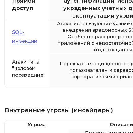
прямой
аутентификации, испо
доступ
украденных учетных д
эксплуатации уязв
Атаки, использующие уязвимо
внедрения вредоносных SQ
SQL-
Особенно распространен
инъекции
приложений с недостаточно
входных данны
Атаки типа
Перехват незащищенного т
"человек
пользователем и сервер
посередине"
корпоративными прил
Внутренние угрозы (инсайдеры)
Угроза
Описани