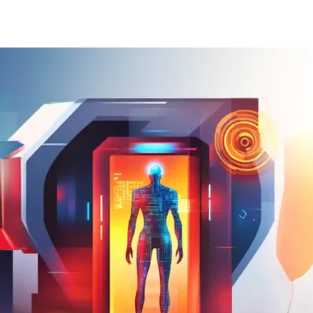
Создание сай
В
Создание чат-
Вайб кодинг
Сетевой инже
Веб-разработка
Создание инт
Верстка на HTML и CSS
Сетевое адми
J
Ф
JavaScript-разработка
Фреймворк Re
Jira
Фреймворк Dj
jQuery
Фреймворк No
Jenkins
Фреймворк Sp
Joomla
Фреймворк An
Java Spring Boot
Фреймворк Lar
A
Фреймворк Flu