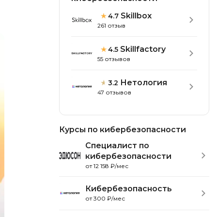
тов
Objective-C
Skillbox
4.7
261 отзыв
ботов
OpenStack
нер
OpenCart
Skillfactory
4.5
55 отзывов
ернет магазина
Z
нистрирование
Нетология
3.2
Zabbix
47 отзывов
H
actJS
Hadoop
Курсы по кибербезопасности
ango
M
Специалист по
de.js
кибербезопасности
MS Access
ring
от 12 158 ₽/мес
MongoDB
gular
Кибербезопасность
MySQL
avel
от 300 ₽/мес
Microsoft Azure
tter