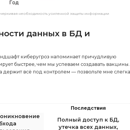
одчеркивая необходимость усиленной защиты информации
ности данных в БД и
ландшафт киберугроз напоминает причудливую
рует быстрее, чем мы успеваем создавать вакцины.
а держит всё под контролем — позвольте мне слегк
Последствия
роникновение
Полный доступ к БД,
обхода
утечка всех данных,