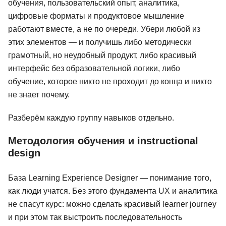
обучения, пользовательский опыт, аналитика,
47 отзывов
АБИУС
18 отзывов
Skillbox
цифровые форматы и продуктовое мышление
работают вместе, а не по очереди. Убери любой из
Подробнее
от 796 ₽
Подробнее
от 5 512 ₽
этих элементов — и получишь либо методически
грамотный, но неудобный продукт, либо красивый
интерфейс без образовательной логики, либо
обучение, которое никто не проходит до конца и никто
не знает почему.
Разберём каждую группу навыков отдельно.
Методология обучения и instructional
design
База Learning Experience Designer — понимание того,
как люди учатся. Без этого фундамента UX и аналитика
не спасут курс: можно сделать красивый learner journey
и при этом так выстроить последовательность