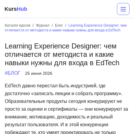
Kurs
Hub
Каталог курсов
Журнал
Блог
Learning Experience Designer: чем
отличается от методиста и какие навыки нужны для входа в EdTech
Learning Experience Designer: чем
отличается от методиста и какие
навыки нужны для входа в EdTech
#БЛОГ
25 июня 2026
Разработка
EdTech давно перестал быть индустрией, где
достаточно «записать лекции и собрать программу».
Маркетинг
Образовательные продукты сегодня конкурируют не
Дизайн
просто за оценки и сертификаты — они конкурируют за
внимание, мотивацию, доходимость и реальный
Аналитика
результат пользователя. И в этой конкуренции
Менеджмент
побеждают те, кто умеет проектировать не только