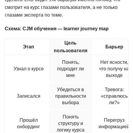
смотрит на курс глазами пользователя, а не только
глазами эксперта по теме.
Схема: CJM обучения — learner journey map
Цель
Этап
Барьер
пользователя
Понять,
Нет ясности,
Узнал о курсе
подходит ли
что получу на
мне
выходе
Убедиться в
Тревога:
Записался
правильности
«справлюсь
выбора
ли?»
Понять
Прошёл
Перегруз
структуру и
онбординг
информацией
логику курса