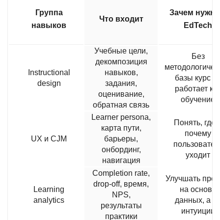
Группа
Зачем нужно
Что входит
навыков
EdTech
Учебные цели,
Без
декомпозиция
методологичес
Instructional
навыков,
базы курс н
design
задания,
работает ка
оценивание,
обучение
обратная связь
Learner persona,
Понять, где 
карта пути,
почему
UX и CJM
барьеры,
пользовател
онбординг,
уходит
навигация
Completion rate,
Улучшать прод
drop-off, время,
Learning
на основе
NPS,
analytics
данных, а н
результаты
интуиции
практики