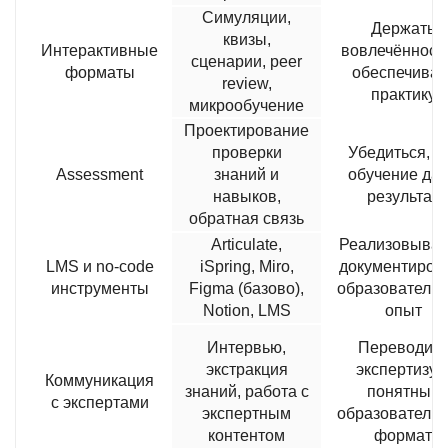
Симуляции,
Держать
квизы,
Интерактивные
вовлечённост
сценарии, peer
форматы
обеспечиват
review,
практику
микрообучение
Проектирование
проверки
Убедиться, ч
Assessment
знаний и
обучение да
навыков,
результат
обратная связь
Articulate,
Реализовыват
LMS и no-code
iSpring, Miro,
документиров
инструменты
Figma (базово),
образователь
Notion, LMS
опыт
Интервью,
Переводить
экстракция
экспертизу 
Коммуникация
знаний, работа с
понятный
с экспертами
экспертным
образователь
контентом
формат