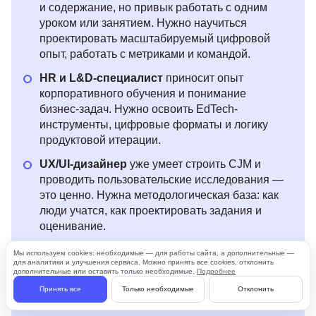
и содержание, но привык работать с одним
уроком или занятием. Нужно научиться
проектировать масштабируемый цифровой
опыт, работать с метриками и командой.
HR и L&D-специалист
приносит опыт
корпоративного обучения и понимание
бизнес-задач. Нужно освоить EdTech-
инструменты, цифровые форматы и логику
продуктовой итерации.
UX/UI-дизайнер
уже умеет строить CJM и
проводить пользовательские исследования —
это ценно. Нужна методологическая база: как
люди учатся, как проектировать задания и
оценивание.
Продюсер онлайн-курсов
понимает
Мы используем cookies: необходимые — для работы сайта, а дополнительные —
для аналитики и улучшения сервиса. Можно принять все cookies, отклонить
процессы производства и команду. Нужно
дополнительные или оставить только необходимые.
Подробнее
углубиться в методологию и аналитику
Принять все
Только необходимые
Отклонить
образовательного опыта.