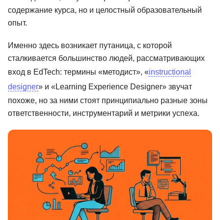
содержание курса, но и целостный образовательный
Иностранные языки
опыт.
Soft Skills
Именно здесь возникает путаница, с которой
ДПО
сталкивается большинство людей, рассматривающих
Детям
вход в EdTech: термины «методист», «
instructional
designer
» и «Learning Experience Designer» звучат
Акции и промокоды
похоже, но за ними стоят принципиально разные зоны
Рейтинг онлайн-школ
ответственности, инструментарий и метрики успеха.