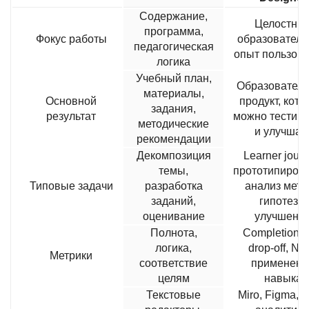
Содержание,
Целостны
программа,
Фокус работы
образовател
педагогическая
опыт пользова
логика
Учебный план,
Образовател
материалы,
Основной
продукт, кот
задания,
результат
можно тестир
методические
и улучшат
рекомендации
Декомпозиция
Learner journ
темы,
прототипиров
Типовые задачи
разработка
анализ метр
заданий,
гипотезы
оценивание
улучшени
Полнота,
Completion ra
логика,
drop-off, NP
Метрики
соответствие
применени
целям
навыка
Текстовые
Miro, Figma, 