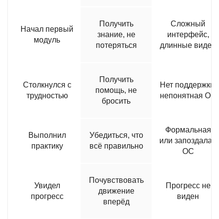
Получить
Сложный
Начал первый
знание, не
интерфейс,
модуль
потеряться
длинные видео
Получить
Столкнулся с
Нет поддержки,
помощь, не
трудностью
непонятная ОС
бросить
Формальная
Выполнил
Убедиться, что
или запоздалая
практику
всё правильно
ОС
Почувствовать
Увидел
Прогресс не
движение
прогресс
виден
вперёд