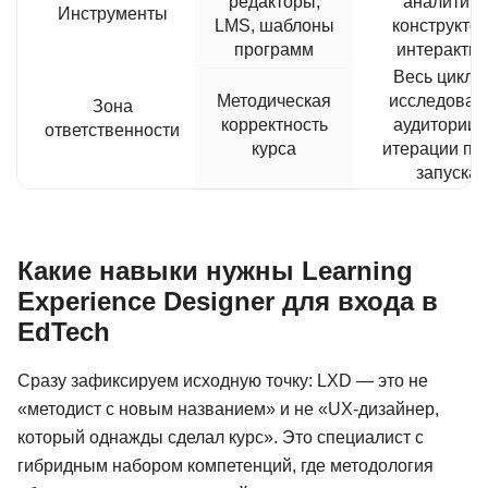
редакторы,
аналитика
Инструменты
LMS, шаблоны
конструкто
программ
интеракти
Весь цикл: 
Методическая
исследован
Зона
корректность
аудитории 
ответственности
курса
итерации по
запуска
Какие навыки нужны Learning
Experience Designer для входа в
EdTech
Сразу зафиксируем исходную точку: LXD — это не
«методист с новым названием» и не «UX-дизайнер,
который однажды сделал курс». Это специалист с
Методист в
Профессия
сов
дошкольном
нуля до PR
гибридным набором компетенций, где методология
образовании