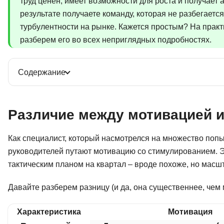
труд ценен, имеет возможности для роста и получает
результате получаете команду, которая не разбегаетс
турбулентности на рынке. Кажется простым? На практи
разберем его во всех неприглядных подробностях.
Содержание
Различие между мотивацией 
Как специалист, который насмотрелся на множество попы
руководителей путают мотивацию со стимулированием. Э
тактическим планом на квартал – вроде похоже, но масш
Давайте разберем разницу (и да, она существеннее, чем м
Характеристика
Мотивация