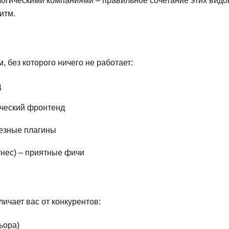
логическими компаниями – правильное сочетание этих видо
итм.
 без которого ничего не работает:
д
ический фронтенд
лезные плагины
нес) – приятные фичи
личает вас от конкурентов:
ьора)