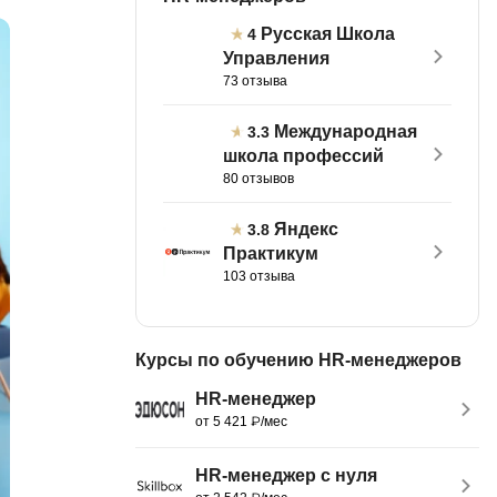
тов
Русская Школа
OpenStack
4
Управления
р
OpenCart
73 отзыва
нет магазина
Z
Международная
3.3
стрирование
школа профессий
Zabbix
80 отзывов
H
tJS
Яндекс
3.8
Hadoop
Практикум
go
103 отзыва
M
js
MS Access
ng
Курсы по обучению HR-менеджеров
MongoDB
lar
HR-менеджер
MySQL
el
от 5 421 ₽/мес
Microsoft Azure
er
HR-менеджер с нуля
MODX
s