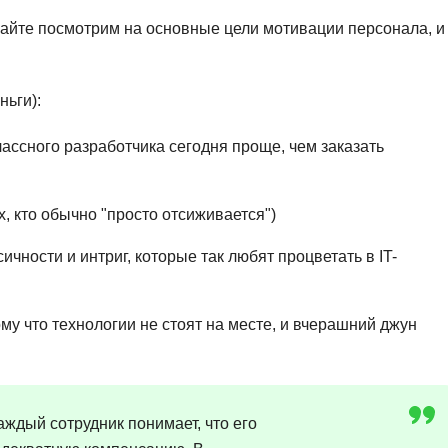
Ruby
Разработка на языке C и C++
вайте посмотрим на основные цели мотивации персонала, и
RabbitMQ
Разработка на Kotlin
React Native
Разработка игр на Unreal Engine
ньги):
L
Работа с GIT
ассного разработчика сегодня проще, чем заказать
Linux
Разработка на языке Swift
LibGDX
Реверс инжиниринг
, кто обычно "просто отсиживается")
Робототехника для взрослых
K
чности и интриг, которые так любят процветать в IT-
Ручное тестирование
Kubernetes
I
М
у что технологии не стоят на месте, и вчерашний джун
iOS разработка
Микросервисная
IoT
Т
F
каждый сотрудник понимает, что его
Тестирование иг