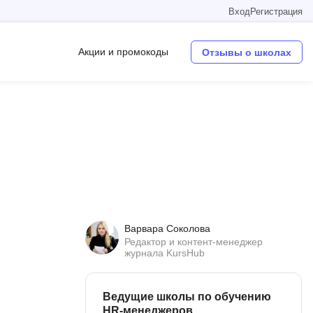
Вход
Регистрация
Акции и промокоды
Отзывы о школах
Операционные системы
W
Wordpress
Webflow
Webpack
Варвара Соколова
O
Редактор и контент-менеджер
журнала KursHub
Oracle SQL
OSINT
Ведущие школы по обучению
в
HR-менеджеров
Objective-C