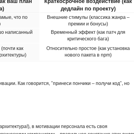
как ваш план
Краткосрочное воздействие (как
NestJS
Bootstrap
а)
дедлайн по проекту)
Nginx
Bash
амые, что по
Внешние стимулы (классика жанра –
Nuxt.js
)
премии и бонусы)
Bubble
NoSQL
ошо написанный
Временный эффект (как патч для
критического бага)
0 ... 9
У
(почти как
Относительно простое (как установка
1C программирование
рхитектуры)
нового пакета в npm)
Управление разр
1С Битрикс
Управление дро
1С Администрирование
О
P
вации. Как говорится, "принеси пончики – получи код", но
ООП
PHP-разработка
архитектура!), в мотивации персонала есть своя