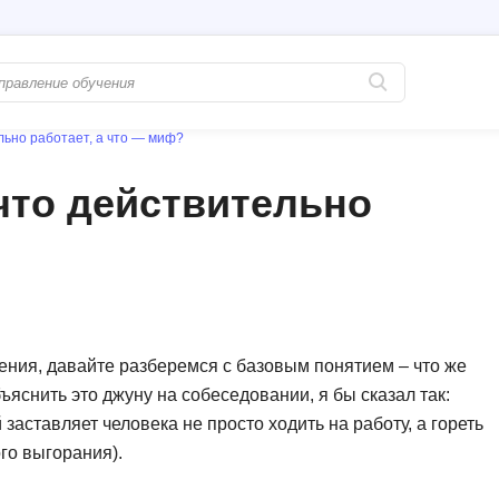
льно работает, а что — миф?
Популярные
PostgreSQL
что действительно
Python-разработка
Pascal
Java-разработка
Postman
QA-тестирование
Perl
Информационная безопасность
Powershell
Разработка на языке C#
PyQt
ения, давайте разберемся с базовым понятием – что же
яснить это джуну на собеседовании, я бы сказал так:
Системное администрирование
Prometheus
заставляет человека не просто ходить на работу, а гореть
Golang-разработка
С
го выгорания).
В
Создание сайто