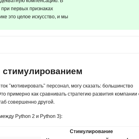
 адекватную компенсацию. В
Frontend-разработка
А
я при первых признаках
FullStack-разработка
ке это целое искусство, и мы
Автоматизация 
Flask
Алгоритмы и стр
FastAPI
Администрирова
D
Архитектор ПО
DevOps
Администрирова
Docker
и стимулированием
Б
Dart
Белый хакер
ток "мотивировать" персонал, могу сказать: большинство
Drupal
то примерно как сравнивать стратегию развития компании 
Базы данных
DataLens
таб совершенно другой.
Блокчейн
Delphi
ежду Python 2 и Python 3):
N
B
No-Code разраб
Стимулирование
Backend разработка