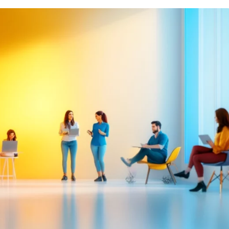
Вайб кодинг
Создание чат-бо
Веб-разработка
Сетевой инжене
Верстка на HTML и CSS
Создание интер
Сетевое админи
J
JavaScript-разработка
Ф
Jira
Фреймворк Reac
jQuery
Фреймворк Djan
Jenkins
Фреймворк Node.
Joomla
Фреймворк Spri
Java Spring Boot
Фреймворк Angu
Фреймворк Larav
A
Фреймворк Flutt
Android-разработка
Фреймворк Vue.j
Apache Kafka