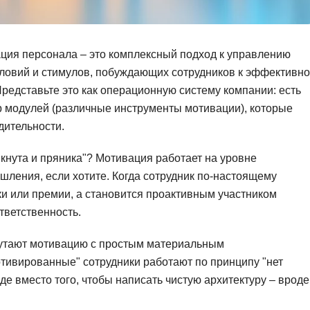
Фреймворк Symf
ASP.NET
Ansible
T
ация персонала – это комплексный подход к управлению
Arduino
TypeScript
словий и стимулов, побуждающих сотрудников к эффективн
редставьте это как операционную систему компании: есть
Android Studio
Tilda
р модулей (различные инструменты мотивации), которые
Active Directory
Terraform
дительности.
Apache Airflow
Three.js
кнута и пряника"? Мотивация работает на уровне
Asterisk
V
шления, если хотите. Когда сотрудник по-настоящему
API
ки или премии, а становится проактивным участником
VR/AR-разработ
тветственность.
Р
VMware
Разработка мобильных
Visual Studio Co
путают мотивацию с простым материальным
приложений
мотивированные" сотрудники работают по принципу "нет
R
оде вместо того, чтобы написать чистую архитектуру – вроде
Разработка игр
Rust
Разработка игр на Unity