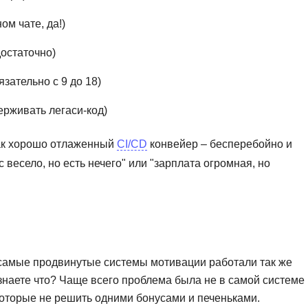
м чате, да!)
достаточно)
зательно с 9 до 18)
ерживать легаси-код)
как хорошо отлаженный
CI/CD
конвейер – бесперебойно и
 весело, но есть нечего" или "зарплата огромная, но
е самые продвинутые системы мотивации работали так же
И знаете что? Чаще всего проблема была не в самой системе
оторые не решить одними бонусами и печеньками.