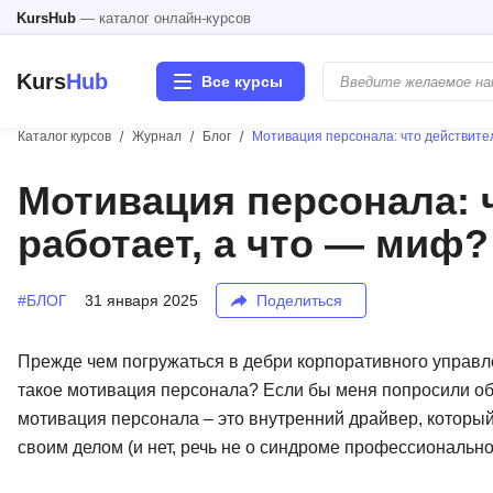
KursHub
— каталог онлайн-курсов
Kurs
Hub
Все курсы
Каталог курсов
Журнал
Блог
Мотивация персонала: что действите
Разработка
Мотивация персонала: 
работает, а что — миф?
Маркетинг
Дизайн
#БЛОГ
31 января 2025
Поделиться
Аналитика
Прежде чем погружаться в дебри корпоративного управл
такое мотивация персонала? Если бы меня попросили объ
Менеджмент
мотивация персонала – это внутренний драйвер, который 
своим делом (и нет, речь не о синдроме профессионально
Иностранные языки