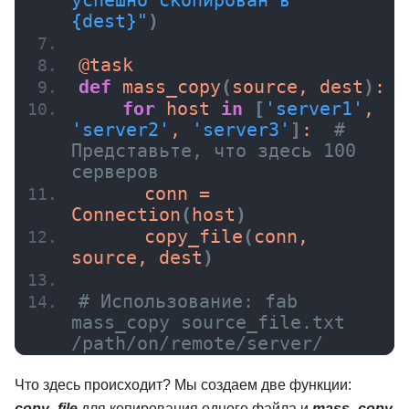
успешно скопирован в 
{dest}"
)
@task
def
mass_copy
(
source, dest
)
:
for
 host 
in
[
'server1'
, 
'server2'
, 
'server3'
]
:  
# 
Представьте, что здесь 100 
серверов
      conn = 
Connection
(
host
)
copy_file
(
conn, 
source, dest
)
# Использование: fab 
mass_copy source_file.txt 
/path/on/remote/server/
Что здесь происходит? Мы создаем две функции:
copy_file
для копирования одного файла и
mass_copy