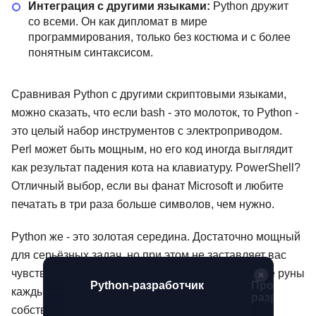
Интеграция с другими языками:
Python дружит
со всеми. Он как дипломат в мире
программирования, только без костюма и с более
понятным синтаксисом.
Сравнивая Python с другими скриптовыми языками,
можно сказать, что если bash - это молоток, то Python -
это целый набор инструментов с электроприводом.
Perl может быть мощным, но его код иногда выглядит
как результат падения кота на клавиатуру. PowerShell?
Отличный выбор, если вы фанат Microsoft и любите
печатать в три раза больше символов, чем нужно.
Python же - это золотая середина. Достаточно мощный
для серьёзных задач, но при этом не заставляет вас
чувствовать себя будто вы разгадываете древние руны
аботчик +
Профессия Python-
Python-раз
каждый раз, когда пытаетесь прочитать свой
разработчик + ИИ
собственный код, написанный неделю назад.