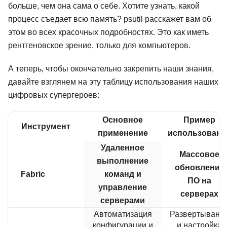
больше, чем она сама о себе. Хотите узнать, какой
процесс съедает всю память? psutil расскажет вам об
этом во всех красочных подробностях. Это как иметь
рентгеновское зрение, только для компьютеров.
А теперь, чтобы окончательно закрепить наши знания,
давайте взглянем на эту таблицу использования наших
цифровых супергероев:
Основное
Пример
Инструмент
применение
использовани
Удаленное
Массовое
выполнение
обновление
Fabric
команд и
ПО на
управление
серверах
серверами
Автоматизация
Развертывани
конфигурации и
и настройка