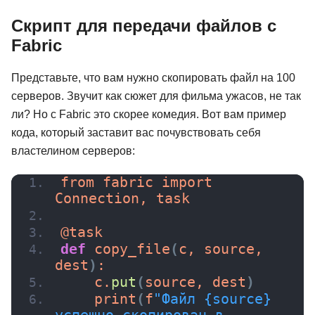
Скрипт для передачи файлов с
Fabric
Представьте, что вам нужно скопировать файл на 100
серверов. Звучит как сюжет для фильма ужасов, не так
ли? Но с Fabric это скорее комедия. Вот вам пример
кода, который заставит вас почувствовать себя
властелином серверов:
from fabric import 
Connection, task
@task
def
copy_file
(
c, source, 
dest
)
:
    c.
put
(
source, dest
)
print
(
f
"Файл {source} 