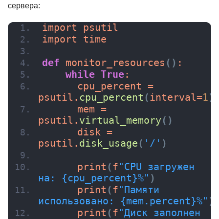
сервера:
import psutil
import time
def
monitor_resources
()
:
while
True
:
      cpu_percent = 
psutil.
cpu_percent
(
interval=
1
)
      mem = 
psutil.
virtual_memory
()
      disk = 
psutil.
disk_usage
(
'/'
)
print
(
f
"CPU загружен 
на: {cpu_percent}%"
)
print
(
f
"Памяти 
использовано: {mem.percent}%"
)
print
(
f
"Диск заполнен 