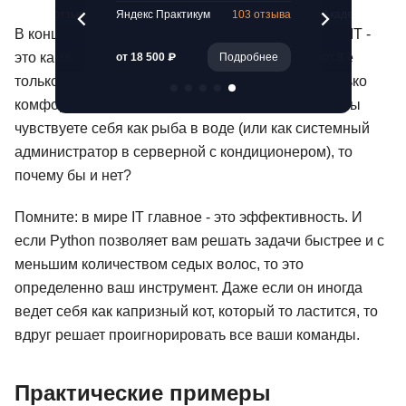
65 отзывов
Skillbox
261 отзыв
Яндекс Практик
В конце концов, выбор языка для автоматизации IT -
это как выбор инструмента для починки: важно не
Подробнее
от 4 628 ₽
Подробнее
от 18 500 ₽
только то, насколько он эффективен, но и насколько
комфортно вам с ним работать. И если с Python вы
чувствуете себя как рыба в воде (или как системный
администратор в серверной с кондиционером), то
почему бы и нет?
Помните: в мире IT главное - это эффективность. И
если Python позволяет вам решать задачи быстрее и с
меньшим количеством седых волос, то это
определенно ваш инструмент. Даже если он иногда
ведет себя как капризный кот, который то ластится, то
вдруг решает проигнорировать все ваши команды.
Практические примеры