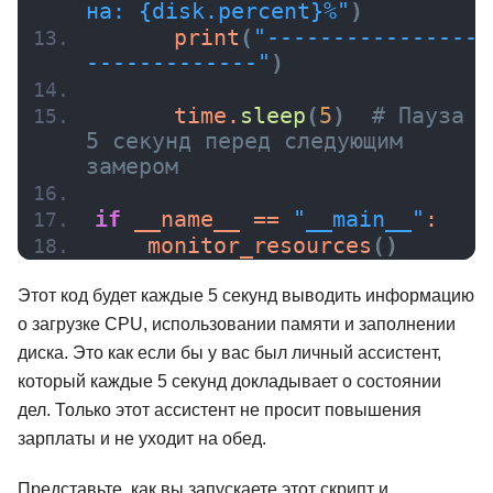
на: {disk.percent}%"
)
print
(
"----------------
-------------"
)
      time.
sleep
(
5
)
# Пауза 
5 секунд перед следующим 
замером
if
 __name__ == 
"__main__"
:
monitor_resources
()
Этот код будет каждые 5 секунд выводить информацию
о загрузке CPU, использовании памяти и заполнении
диска. Это как если бы у вас был личный ассистент,
который каждые 5 секунд докладывает о состоянии
дел. Только этот ассистент не просит повышения
зарплаты и не уходит на обед.
Представьте, как вы запускаете этот скрипт и