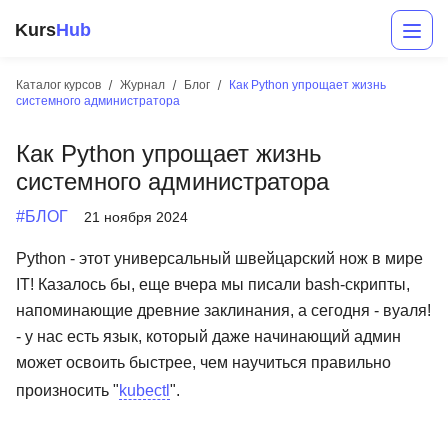
Kurs
Hub
Каталог курсов
Журнал
Блог
Как Python упрощает жизнь
системного администратора
Как Python упрощает жизнь
системного администратора
#БЛОГ
21 ноября 2024
Python - этот универсальный швейцарский нож в мире
Разработка
IT! Казалось бы, еще вчера мы писали bash-скрипты,
напоминающие древние заклинания, а сегодня - вуаля!
Маркетинг
- у нас есть язык, который даже начинающий админ
Дизайн
может освоить быстрее, чем научиться правильно
произносить "
kubectl
".
Аналитика
Менеджмент