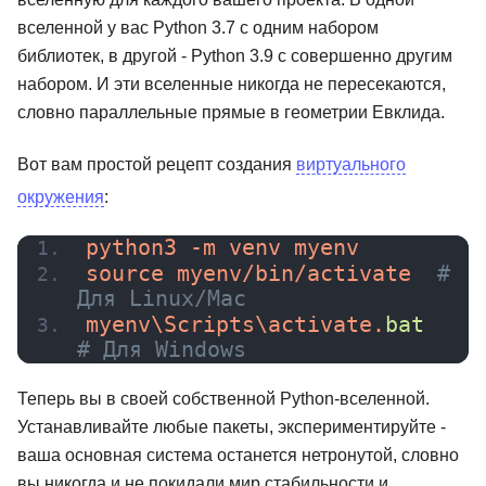
вселенной у вас Python 3.7 с одним набором
библиотек, в другой - Python 3.9 с совершенно другим
набором. И эти вселенные никогда не пересекаются,
словно параллельные прямые в геометрии Евклида.
Вот вам простой рецепт создания
виртуального
окружения
:
python3 -m venv myenv
source myenv/bin/activate  
# 
Для Linux/Mac
myenv\Scripts\activate.
bat
# Для Windows
Теперь вы в своей собственной Python-вселенной.
Устанавливайте любые пакеты, экспериментируйте -
ваша основная система останется нетронутой, словно
вы никогда и не покидали мир стабильности и