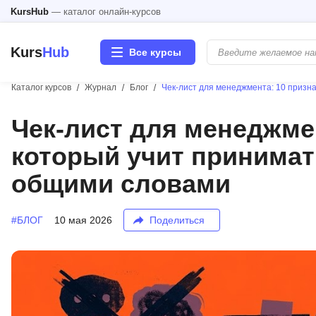
KursHub
— каталог онлайн-курсов
Kurs
Hub
Все курсы
Каталог курсов
Журнал
Блог
Чек-лист для менеджмента: 10 призна
Разработка
Чек-лист для менеджмен
который учит принимат
Маркетинг
общими словами
Дизайн
#БЛОГ
10 мая 2026
Поделиться
Аналитика
Менеджмент
Иностранные языки