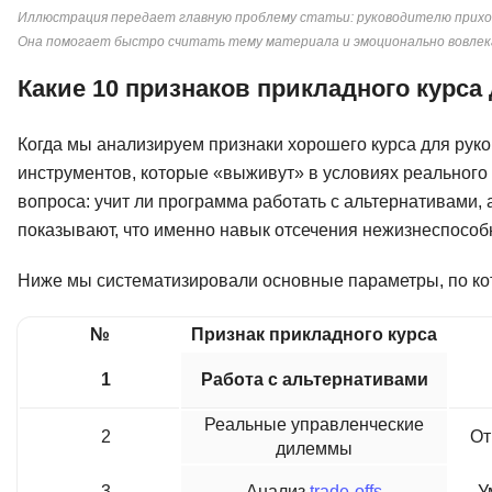
Иллюстрация передает главную проблему статьи: руководителю приходи
Она помогает быстро считать тему материала и эмоционально вовлека
Какие 10 признаков прикладного курс
Когда мы анализируем признаки хорошего курса для руко
инструментов, которые «выживут» в условиях реального 
вопроса: учит ли программа работать с альтернативами,
показывают, что именно навык отсечения нежизнеспособ
Ниже мы систематизировали основные параметры, по к
№
Признак прикладного курса
1
Работа с альтернативами
Реальные управленческие
2
От
дилеммы
3
Анализ
trade-offs
У