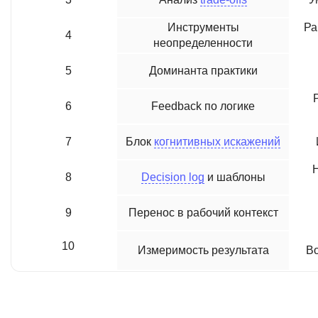
Инструменты
Ра
4
неопределенности
5
Доминанта практики
6
Feedback по логике
7
Блок
когнитивных искажений
Н
8
Decision log
и шаблоны
9
Перенос в рабочий контекст
10
Измеримость результата
Во