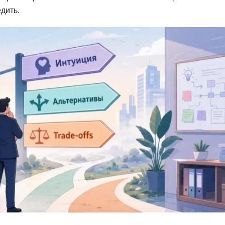
Ruby
дить.
Разработка на языке C и C++
RabbitMQ
Разработка на Kotlin
React Native
Разработка игр на Unreal Engine
L
Работа с GIT
Linux
Разработка на языке Swift
LibGDX
Реверс инжиниринг
Робототехника для взрослых
K
Ручное тестирование
Kubernetes
I
М
iOS разработка
Микросервисная
IoT
Т
F
Тестирование иг