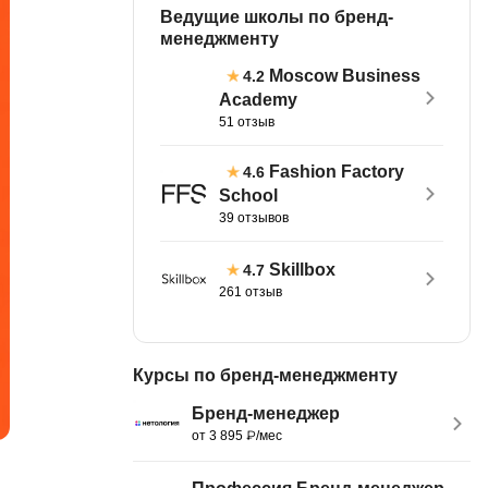
Ведущие школы по бренд-
тов
OpenStack
менеджменту
р
OpenCart
Moscow Business
4.2
нет магазина
Academy
Z
51 отзыв
стрирование
Zabbix
Fashion Factory
4.6
School
H
tJS
39 отзывов
Hadoop
go
Skillbox
4.7
M
261 отзыв
js
MS Access
ng
MongoDB
lar
Курсы по бренд-менеджменту
MySQL
el
Бренд-менеджер
от 3 895 ₽/мес
Microsoft Azure
er
MODX
s