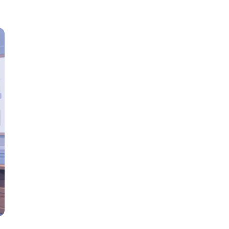
Я
Язык SQL
К
Кибербезопасность
Компьютерное зрение
Компьютерные сети
G
Groovy
GitLab
Godot
 архитектура
S
Scala
р