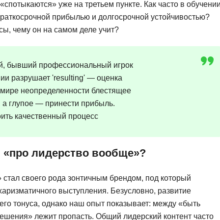
«спотыкаются» уже на третьем пункте. Как часто в обучени
краткосрочной прибылью и долгосрочной устойчивостью?
сы, чему он на самом деле учит?
ий, бывший профессиональный игрок
ии разрушает 'resulting' — оценка
В мире неопределенности блестящее
, а глупое — принести прибыль.
троить качественный процесс
я «про лидерство вообще»?
 стал своего рода зонтичным брендом, под который
 харизматичного выступления. Безусловно, развитие
его тонуса, однако наш опыт показывает: между «быть
шения» лежит пропасть. Общий лидерский контент часто