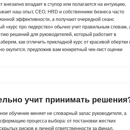
т внезапно впадает в ступор или полагается на интуицию,
Фреймворк Symf
ASP.NET
ывает наш опыт, CEO, HRD и собственники бизнеса часто
ионной эффективности, а получают очередной сеанс
Ansible
T
ый «курс про лидерство» обычно учит правильным словам, 
Arduino
TypeScript
ятию решений для руководителей, который работает в
Android Studio
Tilda
зберем, как отличить прикладной курс от красивой обертки 
Active Directory
но окупится, предложив вам конкретный чек-лист оценки
Terraform
Apache Airflow
Three.js
Asterisk
V
API
VR/AR-разработ
Р
VMware
тельно учит принимать решения
Разработка мобильных
Visual Studio Co
приложений
ное обучение меняет не словарный запас руководителя, а
R
Разработка игр
нсформацию процесса выбора: от постановки жестких
Rust
Разработка игр на Unity
скрытых рисков и личной ответственности за финал.