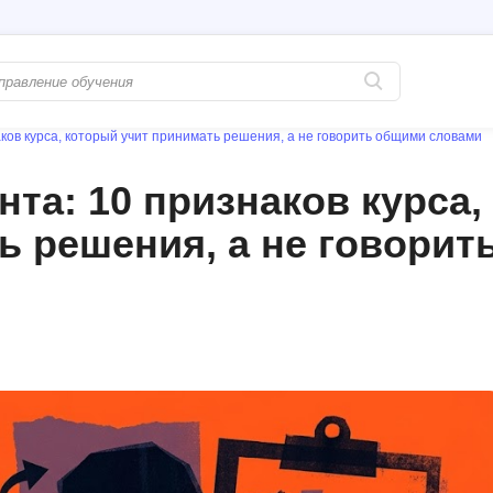
ков курса, который учит принимать решения, а не говорить общими словами
Популярные
PostgreSQL
та: 10 признаков курса,
Python-разработка
Pascal
ь решения, а не говорит
Java-разработка
Postman
QA-тестирование
Perl
Информационная безопасность
Powershell
Разработка на языке C#
PyQt
Системное администрирование
Prometheus
Golang-разработка
С
В
Создание сайто