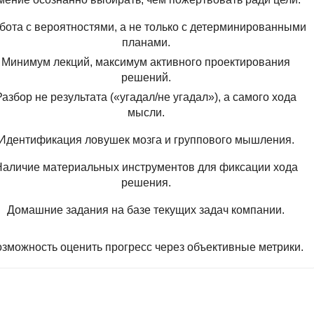
NestJS
Bootstrap
бота с вероятностями, а не только с детерминированными
Nginx
Bash
планами.
Nuxt.js
Bubble
Минимум лекций, максимум активного проектирования
NoSQL
решений.
0 ... 9
Разбор не результата («угадал/не угадал»), а самого хода
У
мысли.
1C программирование
Управление разр
Идентификация ловушек мозга и группового мышления.
1С Битрикс
Управление дро
1С Администрирование
аличие материальных инструментов для фиксации хода
решения.
О
P
ООП
Домашние задания на базе текущих задач компании.
PHP-разработка
зможность оценить прогресс через объективные метрики.