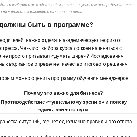
Frontend-разработка
тся выбирать не в идеальной ясности, а в условиях неопределенности.
А
ет читателя в разговор о качестве решений.
FullStack-разработка
Автоматизация 
Flask
а должны быть в программе?
Алгоритмы и стр
FastAPI
Администрирова
водителей, важно отделять академическую теорию от
D
стресса. Чек-лист выбора курса должен начинаться с
Архитектор ПО
 а не просто призывает «думать шире»? Исследования
DevOps
Администрирова
ных вариантов определяет качество итогового решения.
Docker
Б
Dart
оторым можно оценить программу обучения менеджеров:
Белый хакер
Drupal
Почему это важно для бизнеса?
Базы данных
DataLens
Противодействие «туннельному зрению» и поиску
Блокчейн
Delphi
единственного пути.
N
работка ситуаций, где нет однозначно правильного ответа.
B
No-Code разраб
Backend разработка
мение осознанно выбирать, чем пожертвовать ради цели.