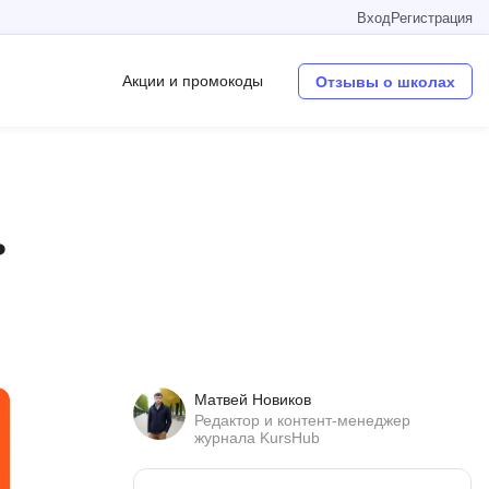
Вход
Регистрация
Акции и промокоды
Отзывы о школах
Операционные системы
W
ь
Wordpress
Webflow
Webpack
O
Матвей Новиков
Oracle SQL
Редактор и контент-менеджер
журнала KursHub
OSINT
в
Objective-C