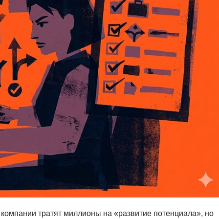
Вайб кодинг
Создание чат-бо
Веб-разработка
Сетевой инжене
Верстка на HTML и CSS
Создание интер
Сетевое админи
J
JavaScript-разработка
Ф
Jira
Фреймворк Reac
jQuery
Фреймворк Djan
Jenkins
Фреймворк Node.
Joomla
Фреймворк Spri
Java Spring Boot
Фреймворк Angu
Фреймворк Larav
A
Фреймворк Flutt
Android-разработка
компании тратят миллионы на «развитие потенциала», но
Фреймворк Vue.j
Apache Kafka