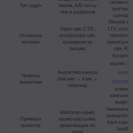
сегментац
Тип задач
писем, A/B-тесты
триггерн
тем и шаблонов
сценарии
lifecycle-к
Open rate, CTR,
LTV, churn r
Основные
unsubscribe rate,
retention ra
метрики
конверсия из
repeat purc
письма
rate, RP
Когортн
анализ,
R
Аналитика канала
юнит-
Уровень
(письмо → клик →
экономик
аналитики
покупка)
влияни
кампаний 
выручк
Омниканал
Welcome-серия,
onboarding, 
Примеры
промо-рассылка,
back сцена
проектов
реактивация по
loyalty-
email