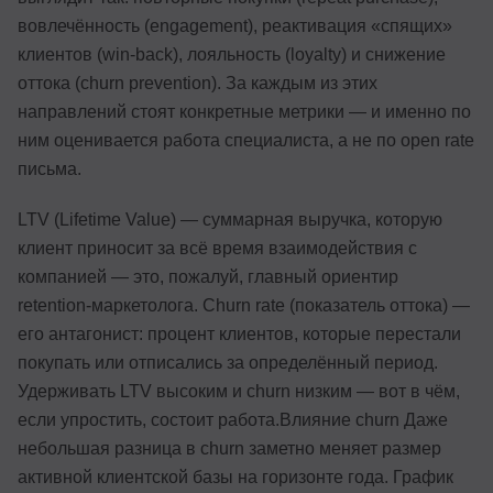
вовлечённость (engagement), реактивация «спящих»
клиентов (win-back), лояльность (loyalty) и снижение
оттока (churn prevention). За каждым из этих
направлений стоят конкретные метрики — и именно по
ним оценивается работа специалиста, а не по open rate
письма.
LTV (Lifetime Value) — суммарная выручка, которую
клиент приносит за всё время взаимодействия с
компанией — это, пожалуй, главный ориентир
retention-маркетолога. Churn rate (показатель оттока) —
его антагонист: процент клиентов, которые перестали
покупать или отписались за определённый период.
Удерживать LTV высоким и churn низким — вот в чём,
если упростить, состоит работа.Влияние churn Даже
небольшая разница в churn заметно меняет размер
активной клиентской базы на горизонте года. График