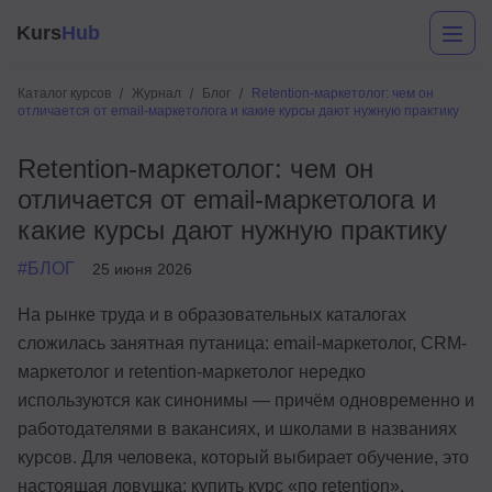
Kurs
Hub
Каталог курсов
Журнал
Блог
Retention-маркетолог: чем он
отличается от email-маркетолога и какие курсы дают нужную практику
Retention-маркетолог: чем он
отличается от email-маркетолога и
какие курсы дают нужную практику
#БЛОГ
25 июня 2026
Разработка
На рынке труда и в образовательных каталогах
сложилась занятная путаница: email-маркетолог, CRM-
Маркетинг
маркетолог и retention-маркетолог нередко
Дизайн
используются как синонимы — причём одновременно и
работодателями в вакансиях, и школами в названиях
Аналитика
курсов. Для человека, который выбирает обучение, это
Менеджмент
настоящая ловушка: купить курс «по retention»,