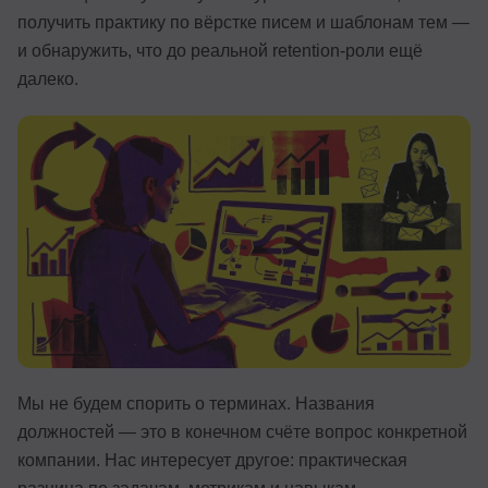
получить практику по вёрстке писем и шаблонам тем —
Иностранные языки
и обнаружить, что до реальной retention-роли ещё
Soft Skills
далеко.
ДПО
Детям
Акции и промокоды
Рейтинг онлайн-школ
Мы не будем спорить о терминах. Названия
должностей — это в конечном счёте вопрос конкретной
компании. Нас интересует другое: практическая