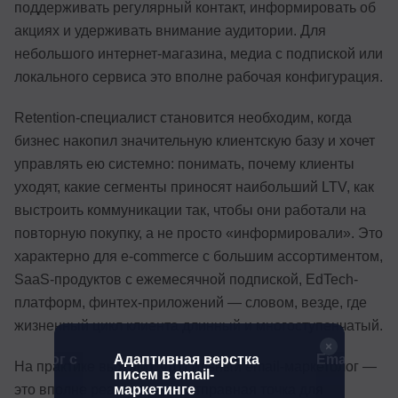
поддерживать регулярный контакт, информировать об
акциях и удерживать внимание аудитории. Для
небольшого интернет-магазина, медиа с подпиской или
локального сервиса это вполне рабочая конфигурация.
Retention-специалист становится необходим, когда
бизнес накопил значительную клиентскую базу и хочет
управлять ею системно: понимать, почему клиенты
уходят, какие сегменты приносят наибольший LTV, как
выстроить коммуникации так, чтобы они работали на
повторную покупку, а не просто «информировали». Это
характерно для e-commerce с большим ассортиментом,
SaaS-продуктов с ежемесячной подпиской, EdTech-
платформ, финтех-приложений — словом, везде, где
жизненный цикл клиента длинный и многоступенчатый.
ркетолог с
Адаптивная верстка
Email-марк
На практике выходит, что сильный email-маркетолог —
писем в email-
маркетинге
это вполне реалистичная отправная точка для