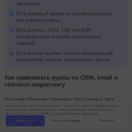
экономика.
Есть итоговый проект на основе реального
или учебного кейса.
Есть работа с CRM, CDP или ESP-
инструментами в рамках практических
заданий.
Есть разбор ошибок: частота коммуникаций,
deliverability, отписки, контрольные группы.
Как сравнивать курсы по CRM, email и
retention-маркетингу
На рынке обучения сложилось три условных типа
Мы используем cookies: необходимые — для работы сайта, а дополнительные —
программ, и важно понимать, что каждый из них
для аналитики и улучшения сервиса. Можно принять все cookies, отклонить
дополнительные или оставить только необходимые.
Подробнее
решает свою задачу — проблема возникает тогда, когда
Принять все
Только необходимые
Отклонить
человек выбирает не тот тип под свой запрос.