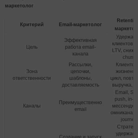
маркетолог
Retentio
Критерий
Email-маркетолог
маркетол
Удержан
Эффективная
клиентов, 
Цель
работа email-
LTV, сниже
канала
churn
Рассылки,
Клиентск
Зона
цепочки,
жизненн
ответственности
шаблоны,
цикл, повто
доставляемость
выручка, о
Email, SM
push, in-a
Преимущественно
Каналы
мессендже
email
омниканал
journey
Стратеги
удержани
Создание и запуск