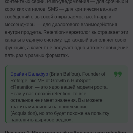
контентных серий. Push-уведомления — для срочных и
коротких сигналов. SMS — для критически важных
сообщений с высокой открываемостью. In-app и
мессенджеры — для диалогового взаимодействия
внутри продукта. Retention-маркетолог выстраивает эти
каналы в единую систему, где каждый выполняет свою
функцию, а клиент не получает одно и то же сообщение
пять раз в разных форматах.
Брайан Бальфур
(Brian Balfour), Founder of
Reforge, экс-VP of Growth в HubSpot:
«Retention — это ядро вашей модели роста.
Если у вас плохой retention, то всё
остальное не имеет значения. Вы можете
тратить миллионы на привлечение
(Acquisition), но это будет похоже на попытку
наполнить дырявое ведро».
Чек-лист 1. Минимальный набор навыков retention-