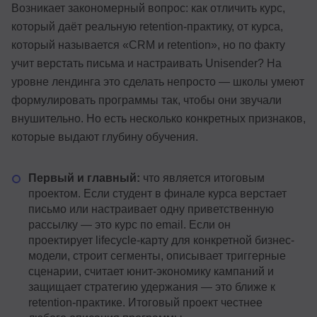
Возникает закономерный вопрос: как отличить курс,
который даёт реальную retention-практику, от курса,
который называется «CRM и retention», но по факту
учит верстать письма и настраивать Unisender? На
уровне лендинга это сделать непросто — школы умеют
формулировать программы так, чтобы они звучали
внушительно. Но есть несколько конкретных признаков,
которые выдают глубину обучения.
Первый и главный:
что является итоговым
проектом. Если студент в финале курса верстает
письмо или настраивает одну приветственную
рассылку — это курс по email. Если он
проектирует lifecycle-карту для конкретной бизнес-
модели, строит сегменты, описывает триггерные
сценарии, считает юнит-экономику кампаний и
защищает стратегию удержания — это ближе к
retention-практике. Итоговый проект честнее