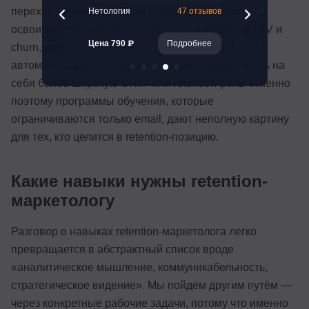
перехода в retention. Если доработать аналитику,
261 отзыв
Нетология
47 отзывов
Бруноям
освоить сегментацию, разобраться в метриках LTV и
Подробнее
Цена 790 ₽
Подробнее
от 1 156 ₽
churn, добавить понимание омниканальной
автоматизации — специалист вполне может взять на
себя более широкую CRM- или retention-роль. Именно
поэтому программы обучения, которые
ограничиваются только email, дают неполную картину
для тех, кто целится в retention-позицию.
Какие навыки нужны retention-
маркетологу
Разговор о навыках retention-маркетолога легко
превращается в абстрактный список вроде
«аналитическое мышление, коммуникабельность,
стратегическое видение». Мы пойдём другим путём —
через конкретные рабочие задачи, потому что именно