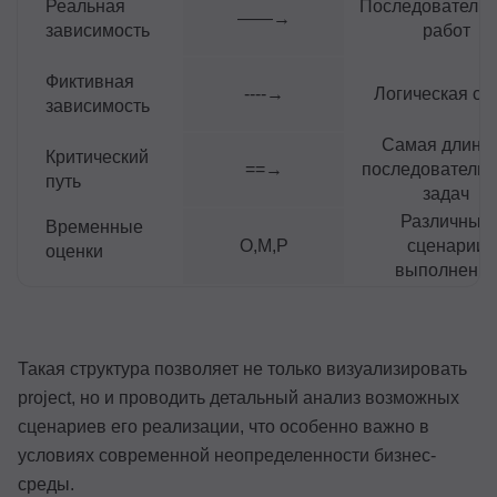
Реальная
Последовательн
――→
зависимость
работ
Фиктивная
----→
Логическая св
зависимость
Самая длинн
Критический
==→
последовательн
путь
задач
Различные
Временные
O,M,P
сценарии
оценки
выполнени
Такая структура позволяет не только визуализировать
project, но и проводить детальный анализ возможных
сценариев его реализации, что особенно важно в
условиях современной неопределенности бизнес-
среды.