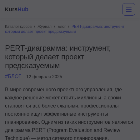
Kurs
Hub
Каталог курсов
Журнал
Блог
PERT-диаграмма: инструмент,
который делает проект предсказуемым
PERT-диаграмма: инструмент,
который делает проект
предсказуемым
#БЛОГ
12 февраля 2025
Разработка
В мире современного проектного управления, где
каждое решение может стоить миллионы, а сроки
Маркетинг
становятся всё более сжатыми, профессионалы
Дизайн
постоянно ищут эффективные инструменты
планирования. Одним из таких инструментов является
Аналитика
диаграмма PERT (Program Evaluation and Review
Менеджмент
Technique) — метод сетевого планирования,