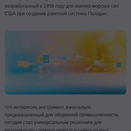
разработанный в 1958 году для военно-морских сил
Иностранные языки
США при создании ракетной системы Поларис.
Soft Skills
ДПО
Детям
Акции и промокоды
Рейтинг онлайн-школ
Что интересно, инструмент, изначально
предназначенный для оборонной промышленности,
сегодня стал универсальным решением для
визуализации сложных projects в самых разных