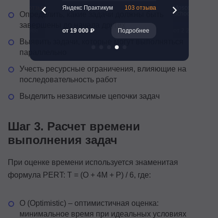
261 отзыв
Яндекс Практикум
103 отзыва
Moscow Busines
School
Определить, какие задачи должны быть
завершены до начала других
Подробнее
от 19 000 ₽
Подробнее
от 2 246 ₽
Выявить задачи, которые могут выполняться
параллельно
Учесть ресурсные ограничения, влияющие на
последовательность работ
Выделить независимые цепочки задач
Шаг 3. Расчет времени
выполнения задач
При оценке времени используется знаменитая
формула PERT: T = (O + 4M + P) / 6, где:
O (Optimistic) – оптимистичная оценка:
минимальное время при идеальных условиях