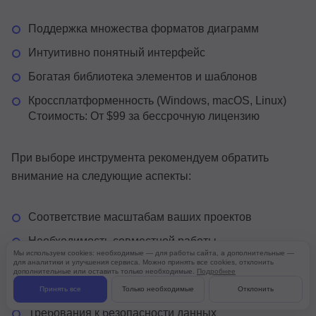
Поддержка множества форматов диаграмм
Интуитивно понятный интерфейс
Богатая библиотека элементов и шаблонов
Кроссплатформенность (Windows, macOS, Linux)
Стоимость: От $99 за бессрочную лицензию
При выборе инструмента рекомендуем обратить
внимание на следующие аспекты:
Соответствие масштабам ваших проектов
Необходимость совместной работы
Мы используем cookies: необходимые — для работы сайта, а дополнительные —
для аналитики и улучшения сервиса. Можно принять все cookies, отклонить
Интеграция с существующими инструментами
дополнительные или оставить только необходимые.
Подробнее
Бюджетные ограничения
Принять все
Только необходимые
Отклонить
Требования к безопасности данных