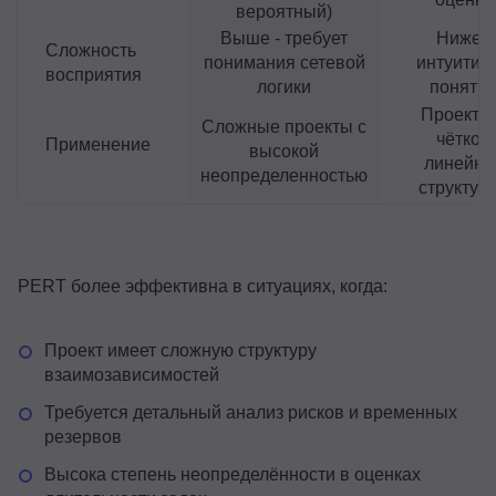
вероятный)
Выше - требует
Ниже -
Сложность
понимания сетевой
интуитив
восприятия
логики
понятн
Проекты
Сложные проекты с
чёткой
Применение
высокой
линейно
неопределенностью
структур
PERT более эффективна в ситуациях, когда:
Проект имеет сложную структуру
взаимозависимостей
Требуется детальный анализ рисков и временных
резервов
Высока степень неопределённости в оценках