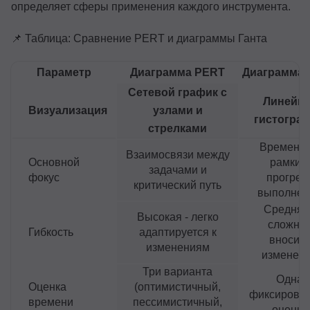
определяет сферы применения каждого инструмента.
📌 Таблица: Сравнение PERT и диаграммы Ганта
Параметр
Диаграмма PERT
Диаграмма 
Сетевой график с
Линейна
Визуализация
узлами и
гистогра
стрелками
Временн
Взаимосвязи между
Основной
рамки и
задачами и
фокус
прогрес
критический путь
выполнен
Средняя 
Высокая - легко
сложне
Гибкость
адаптируется к
вносить
изменениям
изменен
Три варианта
Одна
Оценка
(оптимистичный,
фиксирова
времени
пессимистичный,
оценка