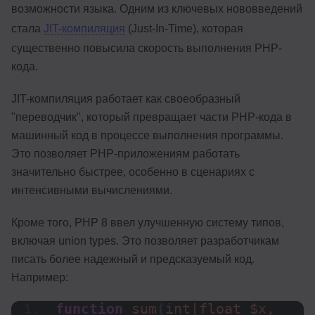
возможности языка. Одним из ключевых нововведений
стала
JIT-компиляция
(Just-In-Time), которая
существенно повысила скорость выполнения PHP-
кода.
JIT-компиляция работает как своеобразный
"переводчик", который превращает части PHP-кода в
машинный код в процессе выполнения программы.
Это позволяет PHP-приложениям работать
значительно быстрее, особенно в сценариях с
интенсивными вычислениями.
Кроме того, PHP 8 ввел улучшенную систему типов,
включая union types. Это позволяет разработчикам
писать более надежный и предсказуемый код.
Например:
function
sum
(
int|float $x, 