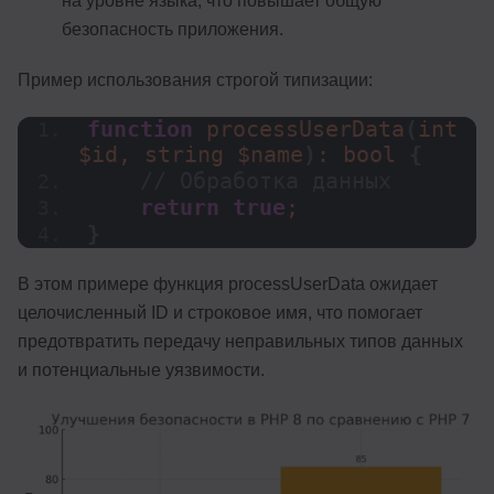
на уровне языка, что повышает общую
безопасность приложения.
Пример использования строгой типизации:
function
processUserData
(
int 
$id, string $name
)
: bool 
{
// Обработка данных
return
true
;
}
В этом примере функция processUserData ожидает
целочисленный ID и строковое имя, что помогает
предотвратить передачу неправильных типов данных
и потенциальные уязвимости.