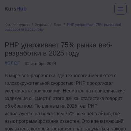
Kurs
Hub
Каталог курсов
Журнал
Блог
PHP удерживает 75% рынка веб-
разработки в 2025 году
PHP удерживает 75% рынка веб-
разработки в 2025 году
#БЛОГ
31 октября 2024
В мире веб-разработки, где технологии меняются с
Разработка
головокружительной скоростью, PHP продолжает
удерживать свои позиции. Несмотря на периодические
Маркетинг
заявления о "смерти" этого языка, статистика говорит
Дизайн
об обратном. По данным на 2025 год, PHP
используется на более чем 75% всех веб-сайтов, где
Аналитика
язык программирования известен. Это впечатляющий
Менеджмент
показатель, который заставляет нас задуматься: каково