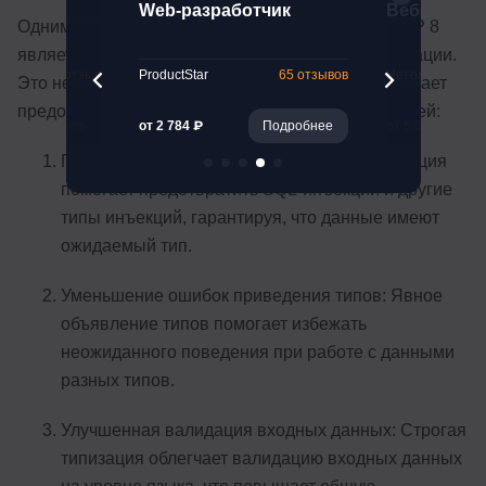
тчик.
Web-разработчик
Веб-разраб
Одним из ключевых аспектов безопасности в PHP 8
овень
является расширенная поддержка строгой типизации.
261 отзыв
ProductStar
65 отзывов
Нетология
Это не только улучшает качество кода, но и помогает
предотвратить ряд распространенных уязвимостей:
Подробнее
от 2 784 ₽
Подробнее
от 5 041 ₽
Предотвращение инъекций: Строгая типизация
помогает предотвратить SQL-инъекции и другие
типы инъекций, гарантируя, что данные имеют
ожидаемый тип.
Уменьшение ошибок приведения типов: Явное
объявление типов помогает избежать
неожиданного поведения при работе с данными
разных типов.
Улучшенная валидация входных данных: Строгая
типизация облегчает валидацию входных данных