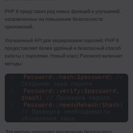
PHP 8 представил ряд новых функций и улучшений,
направленных на повышение безопасности
приложений:
Улучшенный API для хеширования паролей: PHP 8
предоставляет более удобный и безопасный способ
работы с паролями. Новый класс Password включает
методы:
Password::
hash
(
$password
)
// 
Создание хеша пароля
Password::
verify
(
$password, 
$hash
)
// Проверка пароля
Password::
needsRehash
(
$hash
)
// Проверка необходимости 
обновления хеша
Эти методы упрощают реализацию безопасного