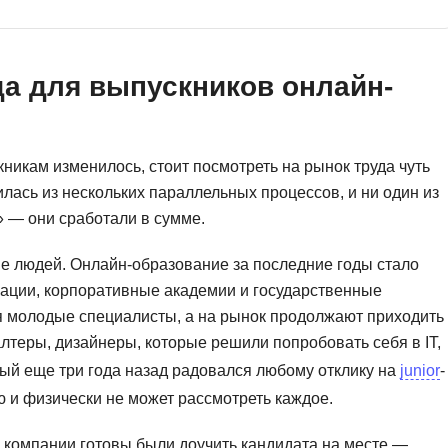
Ruby
Разработка на языке C и C++
RabbitMQ
Разработка на Kotlin
да для выпускников онлайн-
React Native
Разработка игр на Unreal Engine
L
Работа с GIT
Linux
Разработка на языке Swift
никам изменилось, стоит посмотреть на рынок труда чуть
лась из нескольких параллельных процессов, и ни один из
LibGDX
Реверс инжиниринг
» — они сработали в сумме.
Робототехника для взрослых
K
Ручное тестирование
е людей. Онлайн-образование за последние годы стало
Kubernetes
ации, корпоративные академии и государственные
I
я молодые специалисты, а на рынок продолжают приходить
М
iOS разработка
лтеры, дизайнеры, которые решили попробовать себя в IT,
Микросервисная
рый еще три года назад радовался любому отклику на
junior
-
IoT
Т
ю и физически не может рассмотреть каждое.
F
Тестирование иг
е компании готовы были доучить кандидата на месте —