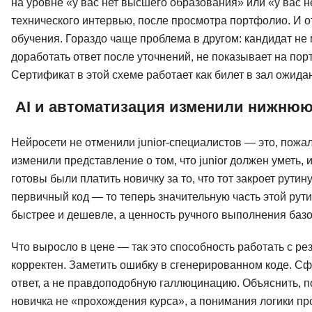
на уровне «у вас нет высшего образования» или «у вас н
технического интервью, после просмотра портфолио. И о
обучения. Гораздо чаще проблема в другом: кандидат не 
доработать ответ после уточнений, не показывает на пор
Сертификат в этой схеме работает как билет в зал ожидан
AI и автоматизация изменили нижнюю
Нейросети не отменили junior-специалистов — это, пожал
изменили представление о том, что junior должен уметь,
готовы были платить новичку за то, что тот закроет рути
первичный код — то теперь значительную часть этой рут
быстрее и дешевле, а ценность ручного выполнения базо
Что выросло в цене — так это способность работать с ре
корректен. Заметить ошибку в сгенерированном коде. С
ответ, а не правдоподобную галлюцинацию. Объяснить, п
новичка не «прохождения курса», а понимания логики пр