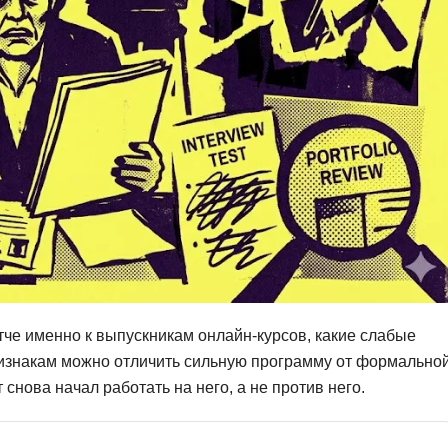
Фреймворк Symf
ASP.NET
Ansible
T
Arduino
TypeScript
Android Studio
Tilda
Active Directory
Terraform
Apache Airflow
Three.js
Asterisk
V
API
VR/AR-разработ
Р
VMware
тче именно к выпускникам онлайн-курсов, какие слабые
Разработка мобильных
Visual Studio Co
ризнакам можно отличить сильную программу от формально
приложений
 снова начал работать на него, а не против него.
R
Разработка игр
Rust
Разработка игр на Unity