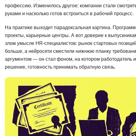
профессию. Изменилось другое: компании стали смотреть н
Soft Skills
руками и насколько готов встроиться в рабочий процесс.
ДПО
На практике выходит парадоксальная картина. Програм
проекты, карьерные центры. А вот доверие к выпускникам
Детям
злом умысле HR-специалистов: рынок стартовых позиций
больше, а нейросети сместили нижнюю планку требований
аргументом — он стал фоном, на котором работодатель ищ
решение, готовность принимать обратную связь.