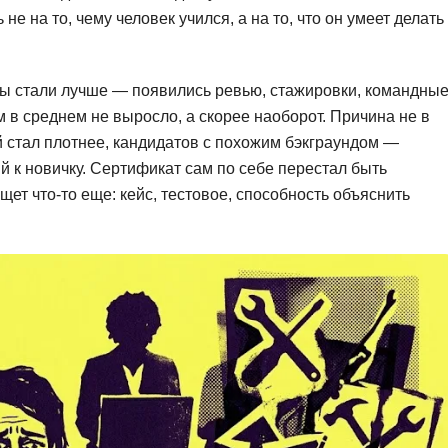
е на то, чему человек учился, а на то, что он умеет делать
Вайб кодинг
Создание чат-бо
Веб-разработка
Сетевой инжене
Верстка на HTML и CSS
Создание интер
мы стали лучше — появились ревью, стажировки, командны
 в среднем не выросло, а скорее наоборот. Причина не в
Сетевое админи
J
 стал плотнее, кандидатов с похожим бэкграундом —
JavaScript-разработка
Ф
 к новичку. Сертификат сам по себе перестал быть
ет что-то еще: кейс, тестовое, способность объяснить
Jira
Фреймворк Reac
jQuery
Фреймворк Djan
Jenkins
Фреймворк Node.
Joomla
Фреймворк Spri
Java Spring Boot
Фреймворк Angu
Фреймворк Larav
A
Фреймворк Flutt
Android-разработка
Фреймворк Vue.j
Apache Kafka