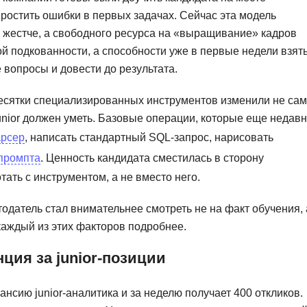
Frontend-разработка
простить ошибки в первых задачах. Сейчас эта модель
А
FullStack-разработка
ы жестче, а свободного ресурса на «выращивание» кадров
Автоматизация 
Flask
ой подкованности, а способности уже в первые недели взят
Алгоритмы и стр
 вопросы и довести до результата.
FastAPI
Администрирова
 десятки специализированных инструментов изменили не сам
D
Архитектор ПО
 junior должен уметь. Базовые операции, которые еще недав
DevOps
Администрирова
арсер
, написать стандартный SQL-запрос, нарисовать
Docker
промпта
. Ценность кандидата сместилась в сторону
Б
Dart
тать с инструментом, а не вместо него.
Белый хакер
Drupal
одатель стал внимательнее смотреть не на факт обучения, 
Базы данных
DataLens
каждый из этих факторов подробнее.
Блокчейн
Delphi
ия за junior-позиции
N
B
No-Code разраб
нсию junior-аналитика и за неделю получает 400 откликов.
Backend разработка