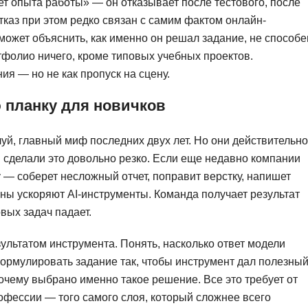
ет опыта работы» — он отказывает после тестового, после
тказ при этом редко связан с самим фактом онлайн-
может объяснить, как именно он решал задание, не способе
тфолио ничего, кроме типовых учебных проектов.
ия — но не как пропуск на сцену.
 планку для новичков
уй, главный миф последних двух лет. Но они действительно
 и сделали это довольно резко. Если еще недавно компании
ну — соберет несложный отчет, поправит верстку, напишет
ины ускоряют AI-инструменты. Команда получает результат
вых задач падает.
зультатом инструмента. Понять, насколько ответ модели
формулировать задание так, чтобы инструмент дал полезны
очему выбрано именно такое решение. Все это требует от
офессии — того самого слоя, который сложнее всего