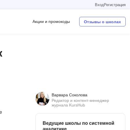
Вход
Регистрация
Акции и промокоды
Отзывы о школах
Операционные системы
к
W
Wordpress
Webflow
Webpack
Варвара Соколова
O
Редактор и контент-менеджер
журнала KursHub
Oracle SQL
е
OSINT
Ведущие школы по системной
в
аналитике
Objective-C