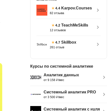
тов
OpenStack
Karpov.Courses
4.4
82 отзыва
р
OpenCart
нет магазина
е
TeachMeSkills
4.2
Z
12 отзывов
стрирование
Zabbix
Skillbox
4.7
H
261 отзыв
tJS
Hadoop
go
M
Курсы по системной аналитике
js
MS Access
Аналитик данных
ng
от 9 158 ₽/мес
MongoDB
lar
MySQL
el
Системный аналитик PRO
от 3 500 ₽/мес
Microsoft Azure
er
MODX
s
Системный аналитик с нуля