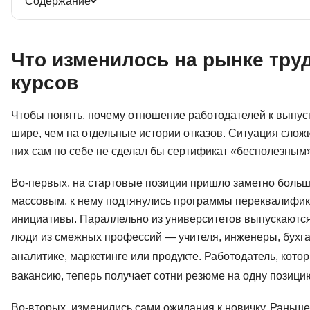
Содержание
Что изменилось на рынке тру
курсов
Чтобы понять, почему отношение работодателей к выпуск
шире, чем на отдельные истории отказов. Ситуация сложи
них сам по себе не сделал бы сертификат «бесполезным
Во-первых, на стартовые позиции пришло заметно больш
массовым, к нему подтянулись программы переквалифик
инициативы. Параллельно из университетов выпускаютс
люди из смежных профессий — учителя, инженеры, бухга
аналитике, маркетинге или продукте. Работодатель, кото
вакансию, теперь получает сотни резюме на одну позици
Во-вторых, изменились сами ожидания к новичку. Раньш