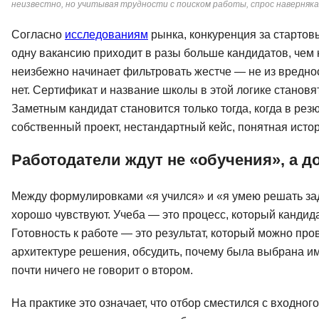
неизвестно, но учитывая трудности с поиском работы, спрос наверняка
Согласно
исследованиям
рынка, конкуренция за стартов
одну вакансию приходит в разы больше кандидатов, чем 
неизбежно начинает фильтровать жестче — не из вредност
нет. Сертификат и название школы в этой логике становя
Заметным кандидат становится только тогда, когда в рез
собственный проект, нестандартный кейс, понятная исто
Работодатели ждут не «обучения», а д
Между формулировками «я учился» и «я умею решать зад
хорошо чувствуют. Учеба — это процесс, который кандид
Готовность к работе — это результат, который можно пров
архитектуре решения, обсудить, почему была выбрана им
почти ничего не говорит о втором.
На практике это означает, что отбор сместился с входно