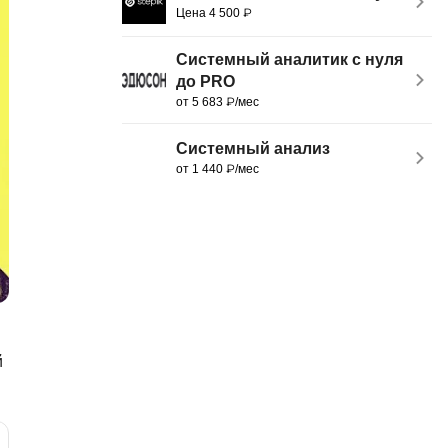
Цена 4 500 ₽
MATLAB
ony
MS SQL
Системный аналитик с нуля
до PRO
C
от 5 683 ₽/мес
Cisco
Системный анализ
CI/CD
от 1 440 ₽/мес
CentOS
ClickHouse
П
ка
Пентест
Промпт инжиниринг
de
й
Программная инженерия
Парсинг