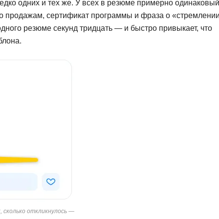
едко одних и тех же. У всех в резюме примерно одинаковы
NestJS
Bootstrap
с по продажам, сертификат программы и фраза о «стремлени
Nginx
Bash
одного резюме секунд тридцать — и быстро привыкает, что
Nuxt.js
блона.
Bubble
NoSQL
0 ... 9
У
1C программирование
Управление разр
1С Битрикс
Управление дро
1С Администрирование
О
P
ООП
PHP-разработка
, сколько откликнулось —