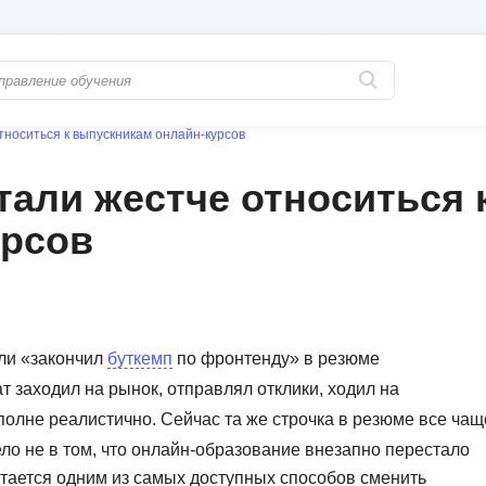
тноситься к выпускникам онлайн-курсов
Популярные
PostgreSQL
тали жестче относиться 
Python-разработка
Pascal
урсов
Java-разработка
Postman
QA-тестирование
Perl
Информационная безопасность
Powershell
Разработка на языке C#
PyQt
или «закончил
буткемп
по фронтенду» в резюме
Системное администрирование
Prometheus
 заходил на рынок, отправлял отклики, ходил на
олне реалистично. Сейчас та же строчка в резюме все чащ
Golang-разработка
С
ело не в том, что онлайн-образование внезапно перестало
В
Создание сайто
стается одним из самых доступных способов сменить