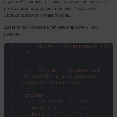
шутками? Правильно - timing! Только в нашем случае
речь о времени загрузки страницы. И тут CSS и
JavaScript играют ключевую роль.
Давайте посмотрим на типичные проблемы и их
решения:
<!-- Плохо - блокирующий CSS 
-->
<!-- Хорошо - критический 
CSS инлайн + асинхронная 
загрузка остального -->
<style>
/* Critical CSS здесь */
  .header 
{
/* ... */
}
  .hero 
{
/* ... */
}