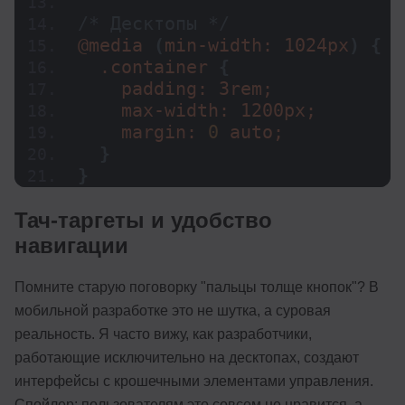
/* Десктопы */
@
media
(
min-width: 1024px
)
{
  .container 
{
    padding: 3rem;
    max-width: 1200px;
    margin: 
0
 auto;
}
}
Тач-таргеты и удобство
навигации
Помните старую поговорку "пальцы толще кнопок"? В
мобильной разработке это не шутка, а суровая
реальность. Я часто вижу, как разработчики,
работающие исключительно на десктопах, создают
интерфейсы с крошечными элементами управления.
Спойлер: пользователям это совсем не нравится, а