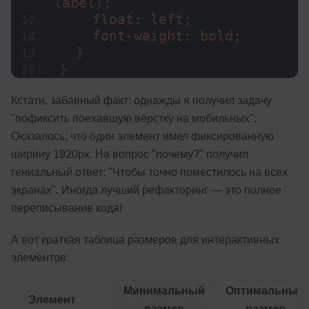
label
)
;
    float: left;
    font-weight: bold;
}
}
Кстати, забавный факт: однажды я получил задачу
"пофиксить поехавшую вёрстку на мобильных".
Оказалось, что один элемент имел фиксированную
ширину 1920px. На вопрос "почему?" получил
гениальный ответ: "Чтобы точно поместилось на всех
экранах". Иногда лучший рефакторинг — это полное
переписывание кода!
А вот краткая таблица размеров для интерактивных
элементов:
Минимальный
Оптимальный
Элемент
размер
размер