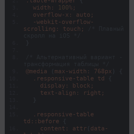
.table-wrapper 
{
  width: 
100
%;
  overflow-x: auto;
  -webkit-overflow-
scrolling: touch; 
/* Плавный 
скролл на iOS */
}
/* Альтернативный вариант - 
трансформация таблицы */
@
media
(
max-width: 768px
)
{
  .responsive-table td 
{
    display: block;
    text-align: right;
}
  .responsive-table 
td::before 
{
    content: 
attr
(
data-