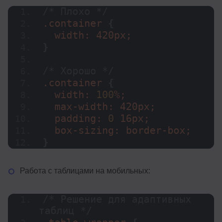
/* Плохо */
.container 
{
  width: 420px;
}
/* Хорошо */
.container 
{
  width: 
100
%;
  max-width: 420px;
  padding: 
0
 16px;
  box-sizing: border-box;
}
Работа с таблицами на мобильных:
/* Решение для адаптивных 
таблиц */