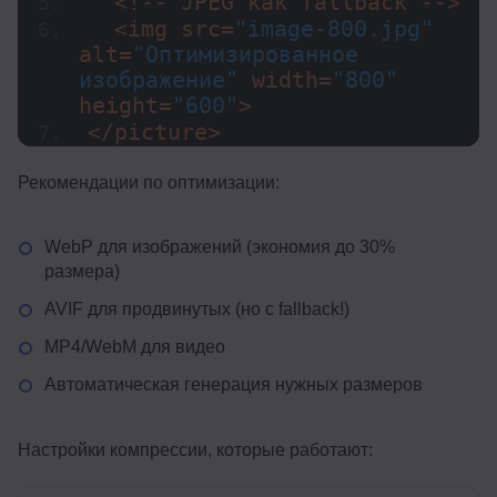
  <!-- JPEG как fallback -->
  <img src=
"image-800.jpg"
alt=
"Оптимизированное 
изображение"
 width=
"800"
height=
"600"
>
</picture>
Рекомендации по оптимизации:
WebP для изображений (экономия до 30%
размера)
AVIF для продвинутых (но с fallback!)
MP4/WebM для видео
Автоматическая генерация нужных размеров
Настройки компрессии, которые работают: