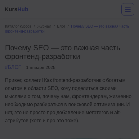
Kurs
Hub
Каталог курсов
Журнал
Блог
Почему SEO — это важная часть
фронтенд-разработки
Почему SEO — это важная часть
фронтенд-разработки
#БЛОГ
1 января 2025
Привет, коллеги! Как frontend-разработчик с богатым
Разработка
опытом в области SEO, хочу поделиться своими
мыслями о том, почему нам, фронтендерам, жизненно
Маркетинг
необходимо разбираться в поисковой оптимизации. И
Дизайн
нет, это не просто про добавление метатегов и alt-
атрибутов (хотя и про это тоже).
Аналитика
Менеджмент