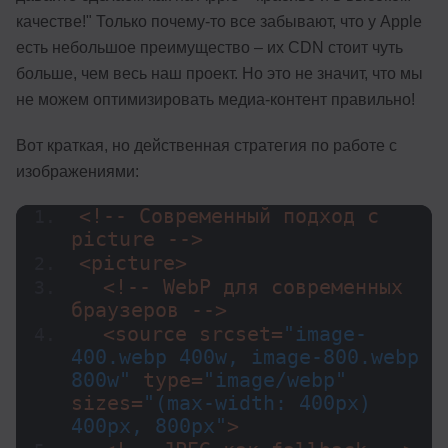
качестве!" Только почему-то все забывают, что у Apple
есть небольшое преимущество – их CDN стоит чуть
больше, чем весь наш проект. Но это не значит, что мы
не можем оптимизировать медиа-контент правильно!
Вот краткая, но действенная стратегия по работе с
изображениями:
<!-- Современный подход с 
picture -->
<picture>
  <!-- WebP для современных 
браузеров -->
  <source srcset=
"image-
400.webp 400w, image-800.webp 
800w"
 type=
"image/webp"
sizes=
"(max-width: 400px) 
400px, 800px"
>