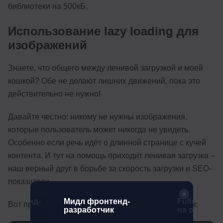
библиотеки на 500кБ.
Использование lazy loading для
изображений
Знаете, что общего между ленивой загрузкой и моей
кошкой? Обе не делают лишних движений, пока это
действительно не нужно!
Давайте честно: никому не нужны изображения,
которые пользователь может никогда не увидеть.
Особенно если речь идёт о длинной странице с кучей
контента. И тут на помощь приходит ленивая загрузка –
наш верный друг в борьбе за скорость загрузки и SEO-
показатели.
Фронтенд-
Мидл фронтенд-
Fullstack-р
Вот простой, но эффективный пример реализации:
 + ИИ
разработчик
на python (