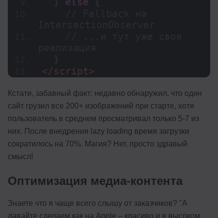
}
else
{
// Fallback на 
IntersectionObserver
// ...и тут уже своя 
реализация
}
</script>
Кстати, забавный факт: недавно обнаружил, что один
сайт грузил все 200+ изображений при старте, хотя
пользователь в среднем просматривал только 5-7 из
них. После внедрения lazy loading время загрузки
сократилось на 70%. Магия? Нет, просто здравый
смысл!
Оптимизация медиа-контента
Знаете что я чаще всего слышу от заказчиков? "А
давайте сделаем как на Apple – красиво и в высоком