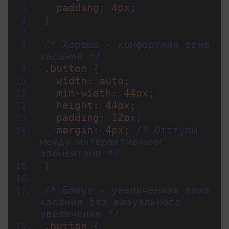
  padding: 4px;
}
/* Хорошо - комфортная зона 
касания */
.button 
{
  width: auto;
  min-width: 44px;
  height: 44px;
  padding: 12px;
  margin: 4px; 
/* Отступы 
между интерактивными 
элементами */
}
/* Бонус - увеличенная зона 
касания без визуального 
увеличения */
.button 
{