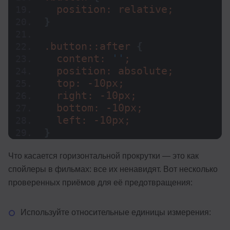
  position: relative;
}
.button::after 
{
  content: 
''
;
  position: absolute;
  top: -10px;
  right: -10px;
  bottom: -10px;
  left: -10px;
}
Что касается горизонтальной прокрутки — это как
спойлеры в фильмах: все их ненавидят. Вот несколько
проверенных приёмов для её предотвращения:
Используйте относительные единицы измерения: