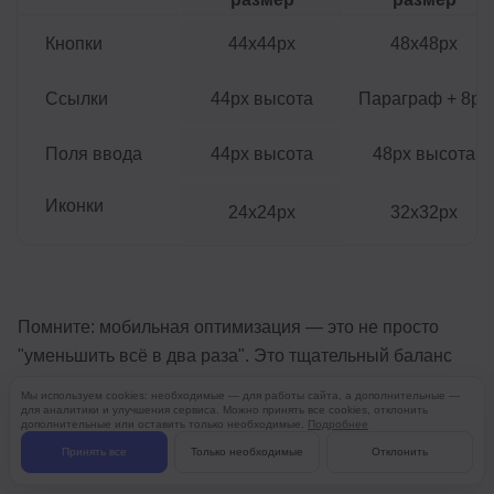
Кнопки
44x44px
48x48px
Ссылки
44px высота
Параграф + 8px
Поля ввода
44px высота
48px высота
Иконки
24x24px
32x32px
Помните: мобильная оптимизация — это не просто
"уменьшить всё в два раза". Это тщательный баланс
между удобством использования, эстетикой и
Мы используем cookies: необходимые — для работы сайта, а дополнительные —
для аналитики и улучшения сервиса. Можно принять все cookies, отклонить
техническими ограничениями. И да, Google это тоже
дополнительные или оставить только необходимые.
Подробнее
учитывает в своих алгоритмах ранжирования.
Принять все
Только необходимые
Отклонить