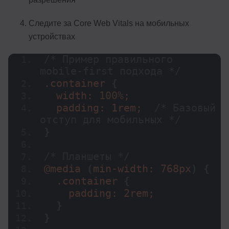
Следите за Core Web Vitals на мобильных
устройствах
/* Пример правильного 
mobile-first подхода */
.container 
{
  width: 
100
%;
  padding: 1rem;  
/* Базовый 
отступ для мобильных */
}
/* Планшеты */
@
media
(
min-width: 768px
)
{
  .container 
{
    padding: 2rem;
}
}