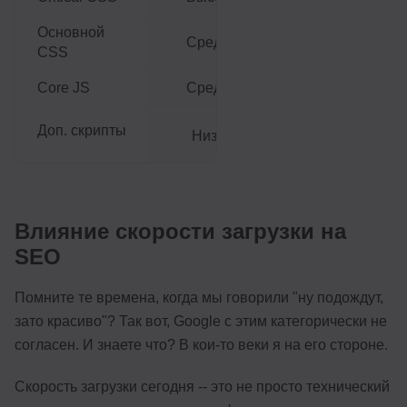
<head>
Основной
Средний
Preload + async
CSS
Core JS
Средний
Defer
Доп. скрипты
Низкий
Async
Влияние скорости загрузки на
SEO
Помните те времена, когда мы говорили "ну подождут,
зато красиво"? Так вот, Google с этим категорически не
согласен. И знаете что? В кои-то веки я на его стороне.
Скорость загрузки сегодня -- это не просто технический