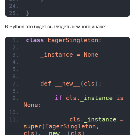
}
В Python это будет выглядеть немного иначе:
class
 EagerSingleton:
    _instance = None
    def 
__new__
(
cls
)
:
if
 cls.
_instance
 is 
None:
            cls.
_instance
 = 
работчик с
Android-разработчик
Технология
super
(
EagerSingleton, 
мобильног
приложени
cls
)
.
__new__
(
cls
)