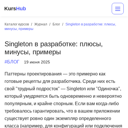
Kurs
Hub
Каталог курсов
Журнал
Блог
Singleton в разработке: плюсы,
минусы, примеры
Singleton в разработке: плюсы,
минусы, примеры
#БЛОГ
19 июня 2025
Паттерны проектирования — это примерно как
Разработка
готовые рецепты для разработчика. Среди них есть
свой "трудный подросток" — Singleton или "Одиночка",
Маркетинг
который умудряется быть одновременно и невероятно
Дизайн
популярным, и крайне спорным. Если вам когда-либо
требовалось гарантировать, что в вашем приложении
Аналитика
существует ровно один экземпляр определенного
Менеджмент
класса (например, для конфигураций или подключения