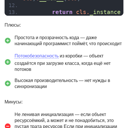
47 отзывов
Академия Эдюсон
132 отзыва
Институт
профессиональ
return
 cls.
_instance
образования
Подробнее
от 11 158 ₽
Подробнее
от 3 075 ₽
Плюсы:
Простота и прозрачность кода — даже
начинающий программист поймёт, что происходит
Потокобезопасность
из коробки — объект
создаётся при загрузке класса, когда ещё нет
потоков
Высокая производительность — нет нужды в
синхронизации
Минусы:
Не ленивая инициализация — если объект
ресурсоёмкий, а может и не понадобиться, это
пустая трата ресурсов Если при инициализации