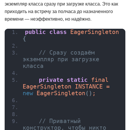
экземпляр класса сразу при загрузке класса. Это как
приходить на встречу за полчаса до назначенного
времени — неэффективно, но надёжно.
public
class
 EagerSingleton 
{
// Сразу создаём 
экземпляр при загрузке 
класса
private
static
 final 
EagerSingleton INSTANCE = 
new
EagerSingleton
(
)
;
// Приватный 
конструктор, чтобы никто 