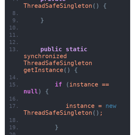
ThreadSafeSingleton
(
)
{
}
public
static
synchronized 
ThreadSafeSingleton 
getInstance
(
)
{
if
(
instance == 
null
)
{
           instance = 
new
ThreadSafeSingleton
(
)
;
}