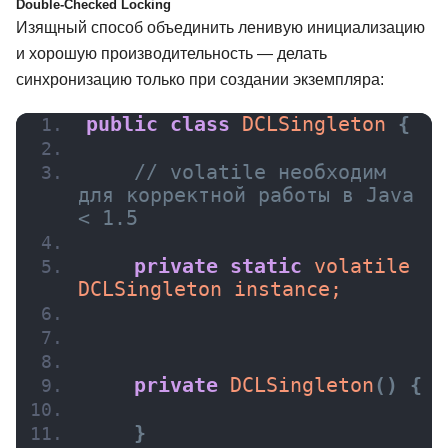
Double-Checked Locking
Изящный способ объединить ленивую инициализацию
и хорошую производительность — делать
синхронизацию только при создании экземпляра:
public
class
 DCLSingleton 
{
// volatile необходим 
для корректной работы в Java 
< 1.5
private
static
 volatile 
DCLSingleton instance;
private
DCLSingleton
(
)
{
}