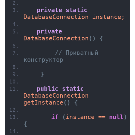
private
static
DatabaseConnection instance;
private
DatabaseConnection
(
)
{
// Приватный 
конструктор
}
public
static
DatabaseConnection 
getInstance
(
)
{
if
(
instance == 
null
)
{