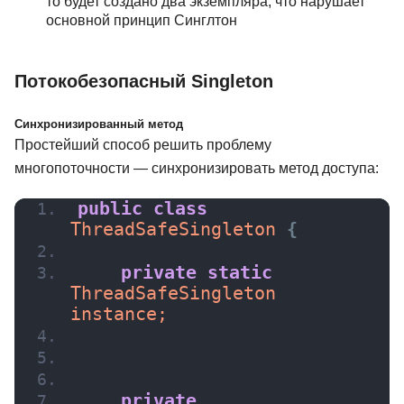
то будет создано два экземпляра, что нарушает
основной принцип Синглтон
Потокобезопасный Singleton
Синхронизированный метод
Простейший способ решить проблему
многопоточности — синхронизировать метод доступа:
public
class
ThreadSafeSingleton 
{
private
static
ThreadSafeSingleton 
instance;
private