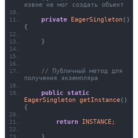
извне не мог создать объект
private
EagerSingleton
(
)
{
}
// Публичный метод для 
получения экземпляра
public
static
EagerSingleton 
getInstance
(
)
{
return
 INSTANCE;
}