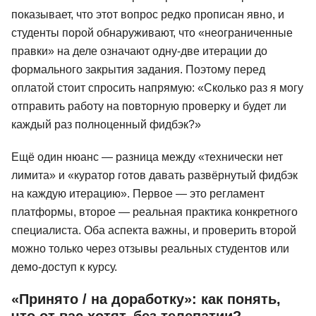
показывает, что этот вопрос редко прописан явно, и
студенты порой обнаруживают, что «неограниченные
правки» на деле означают одну-две итерации до
формального закрытия задания. Поэтому перед
оплатой стоит спросить напрямую: «Сколько раз я могу
отправить работу на повторную проверку и будет ли
каждый раз полноценный фидбэк?»
Ещё один нюанс — разница между «технически нет
лимита» и «куратор готов давать развёрнутый фидбэк
на каждую итерацию». Первое — это регламент
платформы, второе — реальная практика конкретного
специалиста. Оба аспекта важны, и проверить второй
можно только через отзывы реальных студентов или
демо-доступ к курсу.
 дизайнер:
Основы графического
Графическ
й курс
дизайна
Plus
«Принято / на доработку»: как понять,
что от вас хотят, без телепатии?