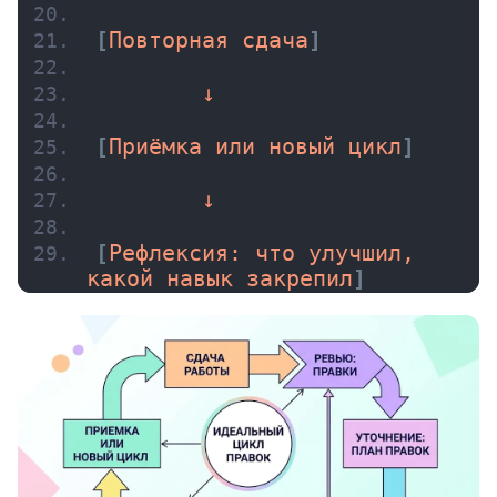
[
Повторная сдача
]
        ↓
[
Приёмка или новый цикл
]
        ↓
[
Рефлексия: что улучшил, 
какой навык закрепил
]