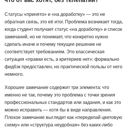
47 отзывов
XYZ School
21 отзыв
Bang Bang Educ
Статусы «принято» и «на доработку» — это не
Подробнее
Цена 15 600 ₽
Подробнее
Цена 206 125 ₽
обратная связь, это её итог. Проблема возникает тогда,
когда студент получает статус «на доработку» и список
замечаний, но не понимает, что конкретно нужно
сделать иначе и почему текущее решение не
соответствует требованиям. Это классическая
ситуация «правки есть, а критериев нет»: формально
фидбэк предоставлен, но практической пользы от него
немного.
Хорошее замечание содержит три элемента: что
именно не так, почему это проблема с точки зрения
профессиональных стандартов или задания, и как это
можно исправить — хотя бы в виде направления.
Плохое замечание выглядит как «переделай цветовую
схему» или «структура неудобная» без каких-либо