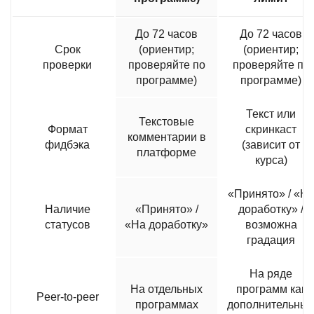
До 72 часов
До 72 часов
Срок
(ориентир;
(ориентир;
проверки
проверяйте по
проверяйте по
программе)
программе)
Текст или
Текстовые
Формат
скринкаст
комментарии в
фидбэка
(зависит от
платформе
курса)
«Принято» / «Н
Наличие
«Принято» /
доработку» /
статусов
«На доработку»
возможна
градация
На ряде
На отдельных
программ как
Peer-to-peer
программах
дополнительны