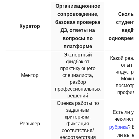
Организационное
сопровождение,
Скольк
базовая проверка
студенто
Куратор
ДЗ, ответы на
ведёт
вопросы по
одновреме
платформе
Экспертный
Какой реал
фидбэк от
опыт в
практикующего
индустри
Ментор
специалиста,
Можно
разбор
посмотре
профессиональных
профиль
решений
Оценка работы по
заданным
Есть ли у н
критериям,
чек-лист и
Ревьюер
фиксация
рубрика
? Ви
соответствия/
ли вы её
несоответствия