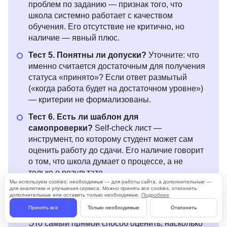
проблем по заданию — признак того, что
школа системно работает с качеством
обучения. Его отсутствие не критично, но
наличие — явный плюс.
Тест 5. Понятны ли допуски?
Уточните: что
именно считается достаточным для получения
статуса «принято»? Если ответ размытый
(«когда работа будет на достаточном уровне»)
— критерии не формализованы.
Тест 6. Есть ли шаблон для
самопроверки?
Self-check лист —
инструмент, по которому студент может сам
оценить работу до сдачи. Его наличие говорит
о том, что школа думает о процессе, а не
только о результате.
Мы используем cookies: необходимые — для работы сайта, а дополнительные —
для аналитики и улучшения сервиса. Можно принять все cookies, отклонить
Тест 7. Можно ли увидеть пример
дополнительные или оставить только необходимые.
Подробнее
реального фидбэка?
Попросите показать
Принять все
Только необходимые
Отклонить
анонимный пример правок к чужой работе.
Это самый прямой способ оценить, насколько