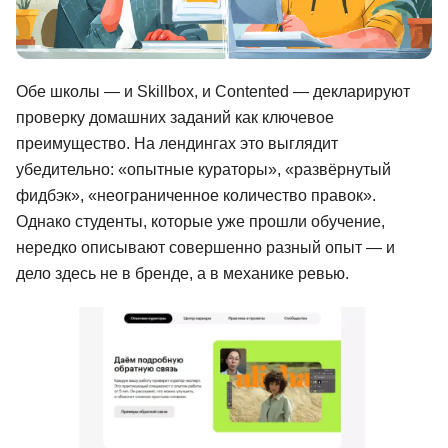
Иностранные языки
Soft Skills
Обе школы — и Skillbox, и Contented — декларируют
ДПО
проверку домашних заданий как ключевое
преимущество. На лендингах это выглядит
Детям
убедительно: «опытные кураторы», «развёрнутый
Акции и промокоды
фидбэк», «неограниченное количество правок».
Однако студенты, которые уже прошли обучение,
Рейтинг онлайн-школ
нередко описывают совершенно разный опыт — и
дело здесь не в бренде, а в механике ревью.