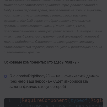
многопользовательской аркадной игры, реализованной в
Unity. Видна игровая арена, разделённая на зоны с ящиками,
порталами и усилителями, светящимися разными
цветами. Каждый игрок отображается с уникальным
цветом и характеристиками (Power, Coins, Lives),
представленными в четырёх углах экрана. В центре сцены
— активный power-up с фиолетовой анимацией, который
можно подобрать. Скриншот иллюстрирует механику
взаимодействия игроков, сбор бонусов и реализацию арены
с элементами физики.
Основные компоненты: Кто здесь главный
Rigidbody/Rigidbody2D — наш физический движок
(без него ваш персонаж будет игнорировать
законы физики, как супергерой)
[
RequireComponent
(
typeof
(
Rigid
// Потому что лучше предупредить