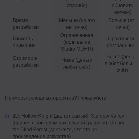
спасибо)
обновить
железо)
Время
Меньше (но это
Больше (это
разработки
не точно)
точно)
Ограниченная
Гибкость
Практически
(если вы не
анимации
безграничная
Studio MDHR)
Выше (деньги
Стоимость
Ниже (деньги
любят больши
разработки
любят счёт)
счёт)
Примеры успешных проектов? Пожалуйста:
2D: Hollow Knight (да, тот самый), Stardew Valley
(привет, любителям пиксельной графики), Ori and
the Blind Forest (докажите, что это не
произведение искусства)