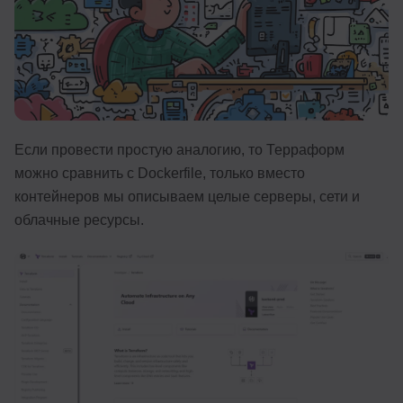
Иностранные языки
Soft Skills
ДПО
Детям
Если провести простую аналогию, то Терраформ
Акции и промокоды
можно сравнить с Dockerfile, только вместо
контейнеров мы описываем целые серверы, сети и
Рейтинг онлайн-школ
облачные ресурсы.