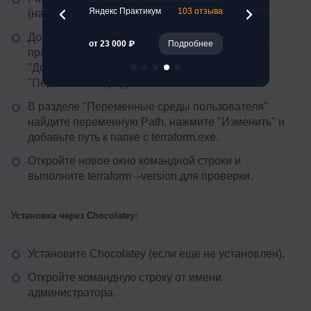
261 отзыв
Яндекс Практикум
103 отзыва
Skillbox
(например, C:\terraform).
Добавьте путь к файлу в переменные среды:
Подробнее
от 23 000 ₽
Подробнее
от 4 375 ₽
правой кнопкой на "Пуск" → "Система" →
"Дополнительные параметры системы" →
"Переменные среды".
В разделе "Переменные среды пользователя"
найдите переменную Path, нажмите "Изменить" и
добавьте путь к папке с terraform.exe.
Откройте новое окно командной строки и
выполните terraform --version для проверки.
Установка через Chocolatey:
Установите Chocolatey (если еще не установлен).
Откройте командную строку от имени
администратора.