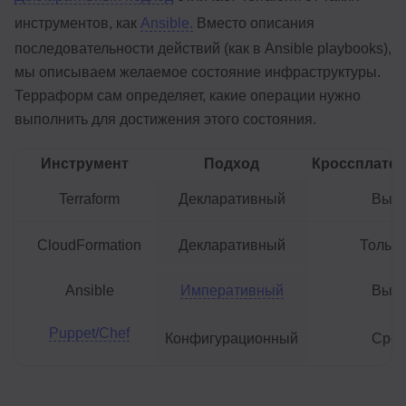
инструментов, как
Ansible.
Вместо описания
последовательности действий (как в Ansible playbooks),
мы описываем желаемое состояние инфраструктуры.
Терраформ сам определяет, какие операции нужно
выполнить для достижения этого состояния.
Инструмент
Подход
Кроссплатф
Terraform
Декларативный
Высо
CloudFormation
Декларативный
Тольк
Ansible
Императивный
Высо
Puppet/Chef
Конфигурационный
Сред