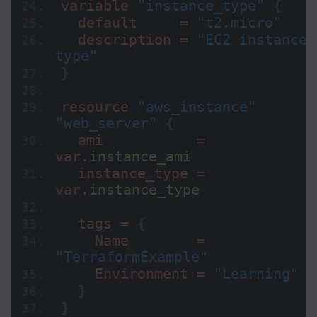
variable 
"instance_type"
{
  default     = 
"t2.micro"
  description = 
"EC2 instance 
type"
}
resource 
"aws_instance"
"web_server"
{
  ami           = 
var.
instance_ami
  instance_type = 
var.
instance_type
  tags = 
{
    Name        = 
"TerraformExample"
    Environment = 
"Learning"
}
}