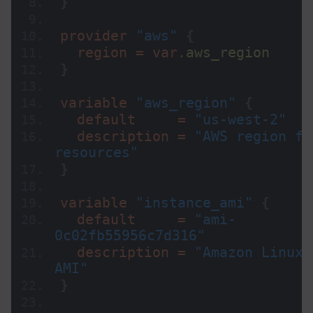
}
provider 
"aws"
{
  region = var.
aws_region
}
variable 
"aws_region"
{
  default     = 
"us-west-2"
  description = 
"AWS region for
resources"
}
variable 
"instance_ami"
{
  default     = 
"ami-
0c02fb55956c7d316"
  description = 
"Amazon Linux 2
AMI"
}