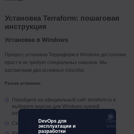
Установка Terraform: пошаговая
инструкция
Установка в Windows
Процесс установки Терраформ в Windows достаточно
прост и не требует специальных навыков. Мы
рассмотрим два основных способа.
Ручная установка:
Перейдите на официальный сайт terraform.io и
выберите версию для Windows нужной
разрядности.
DevOps-
DevOps для
Профессия
Скачайте ZIP-архив с исполняемым файлом.
ИИ
эксплуатации и
инженер P
разработки
Распакуйте архив в удобную директорию