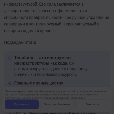
инфраструктурой. Его сила заключается в
декларативности, кроссплатформенности и
способности превратить хаотичное ручное управление
серверами в контролируемый, версионируемый и
воспроизводимый процесс.
Подведем итоги:
Terraform — это инструмент
инфраструктуры как кода.
Он
автоматизирует создание и поддержку
облачных и локальных ресурсов.
Главные преимущества:
кроссплатформенность и
Мы используем cookies: необходимые — для работы сайта, а дополнительные —
декларативность.
Они упрощают
для аналитики и улучшения сервиса. Можно принять все cookies, отклонить
дополнительные или оставить только необходимые.
Подробнее
масштабирование и унифицируют процессы в
Принять все
Только необходимые
Отклонить
разных средах.