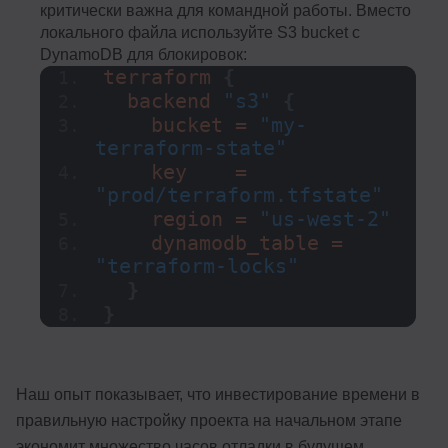
критически важна для командной работы. Вместо
локального файла используйте S3 bucket с
DynamoDB для блокировок:
terraform 
{
  backend 
"s3"
{
    bucket = 
"my-
terraform-state"
    key    = 
"prod/terraform.tfstate"
    region = 
"us-west-2"
    dynamodb_table = 
"terraform-locks"
}
}
Наш опыт показывает, что инвестирование времени в
правильную настройку проекта на начальном этапе
экономит множество часов отладки в будущем.