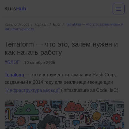
Kurs
Hub
Каталог курсов
Журнал
Блог
Terraform — что это, зачем нужен и
как начать работу
Terraform — что это, зачем нужен и
как начать работу
#БЛОГ
10 октября 2025
Terraform
— это инструмент от компании HashiCorp,
Разработка
созданный в 2014 году для реализации концепции
Маркетинг
"Инфраструктура как код"
(Infrastructure as Code, IaC).
Дизайн
Аналитика
Менеджмент