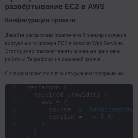
развёртывание EC2 в AWS
Конфигурация проекта
Давайте рассмотрим практический пример создания
виртуального сервера EC2 в Amazon Web Services.
Этот пример поможет понять основные принципы
работы с Терраформ на реальной задаче.
Создадим файл main.tf со следующим содержимым:
terraform 
{
  required_providers 
{
    aws = 
{
      source  = 
"hashicorp/aws
      version = 
"~> 5.0"
}
}