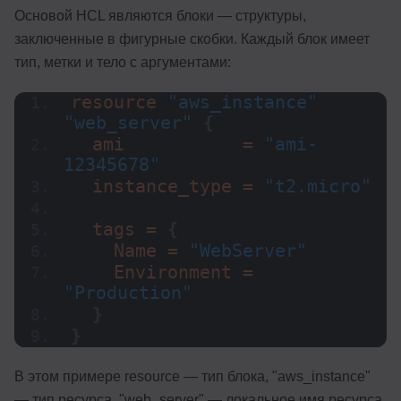
Основой HCL являются блоки — структуры,
заключенные в фигурные скобки. Каждый блок имеет
тип, метки и тело с аргументами:
resource 
"aws_instance"
"web_server"
{
  ami           = 
"ami-
12345678"
  instance_type = 
"t2.micro"
  tags = 
{
    Name = 
"WebServer"
    Environment = 
"Production"
}
}
В этом примере resource — тип блока, "aws_instance"
— тип ресурса, "web_server" — локальное имя ресурса.