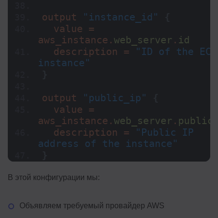
output 
"instance_id"
{
  value = 
aws_instance.
web_server
.
id
  description = 
"ID of the EC2 
instance"
}
output 
"public_ip"
{
  value = 
aws_instance.
web_server
.
public
  description = 
"Public IP 
address of the instance"
}
В этой конфигурации мы:
Объявляем требуемый провайдер AWS