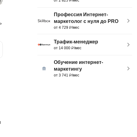
от 2 825 ₽/мес
MATLAB
ony
Профессия Интернет-
MS SQL
маркетолог с нуля до PRO
ь
от 4 729 ₽/мес
C
Cisco
Трафик-менеджер
от 14 000 ₽/мес
CI/CD
CentOS
Обучение интернет-
маркетингу
ClickHouse
от 3 741 ₽/мес
П
ка
Пентест
Промпт инжиниринг
de
Программная инженерия
ы
Парсинг