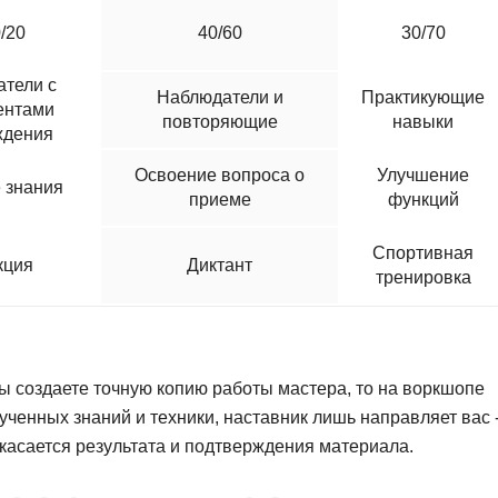
Frontend-разработка
А
/20
40/60
30/70
FullStack-разработка
Автоматизация 
Flask
тели с
Наблюдатели и
Практикующие
Алгоритмы и стр
ентами
FastAPI
повторяющие
навыки
ждения
Администрирова
D
Освоение вопроса о
Улучшение
Архитектор ПО
 знания
приеме
функций
DevOps
Администрирова
Docker
Спортивная
кция
Диктант
Б
тренировка
Dart
Белый хакер
Drupal
Базы данных
DataLens
Блокчейн
ы создаете точную копию работы мастера, то на воркшопе
Delphi
ченных знаний и техники, наставник лишь направляет вас 
N
B
 касается результата и подтверждения материала.
No-Code разраб
Backend разработка