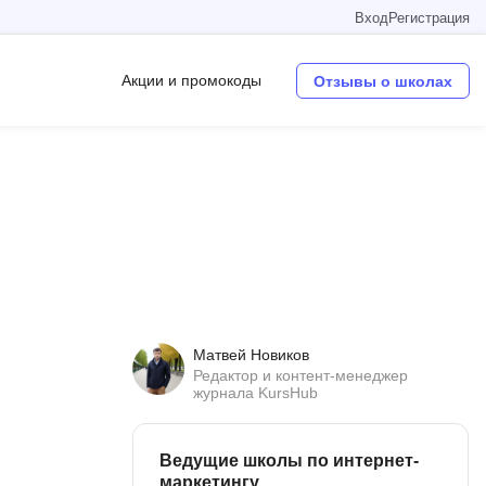
Вход
Регистрация
Акции и промокоды
Отзывы о школах
Операционные системы
W
Wordpress
Webflow
Webpack
Матвей Новиков
O
Редактор и контент-менеджер
журнала KursHub
Oracle SQL
OSINT
Ведущие школы по интернет-
в
маркетингу
Objective-C