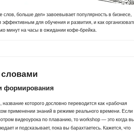
Фреймворк Symf
ASP.NET
 слов, больше дел» завоевывает популярность в бизнесе,
Ansible
T
п эффективным для обучения и развития, и как организоват
ько минут на часы в ожидании кофе-брейка.
Arduino
TypeScript
Android Studio
Tilda
Active Directory
Terraform
Apache Airflow
Three.js
Asterisk
 словами
V
API
VR/AR-разработ
ти формирования
Р
VMware
, название которого дословно переводится как «рабочая
Разработка мобильных
Visual Studio Co
ском применении знаний в режиме реального времени. Если
приложений
R
отром видеоурока по плаванию, то workshop — это когда в
Разработка игр
юдает и подсказывает, пока вы барахтаетесь. Кажется, что
Rust
Разработка игр на Unity