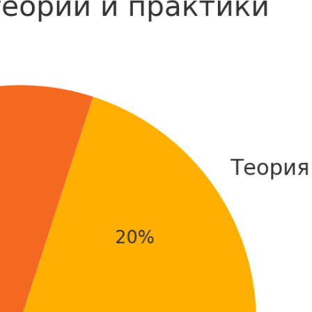
NestJS
Bootstrap
Nginx
Bash
Nuxt.js
Bubble
NoSQL
0 ... 9
У
1C программирование
Управление разр
1С Битрикс
Управление дро
1С Администрирование
О
P
ООП
PHP-разработка