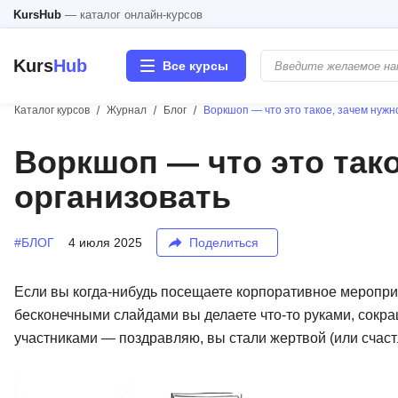
KursHub
— каталог онлайн-курсов
Kurs
Hub
Все курсы
Каталог курсов
Журнал
Блог
Воркшоп — что это такое, зачем нужно
Разработка
Воркшоп — что это тако
организовать
Маркетинг
Дизайн
#БЛОГ
4 июля 2025
Поделиться
Аналитика
Если вы когда-нибудь посещаете корпоративное меропри
бесконечными слайдами вы делаете что-то руками, сокращ
Менеджмент
участниками — поздравляю, вы стали жертвой (или сча
Иностранные языки