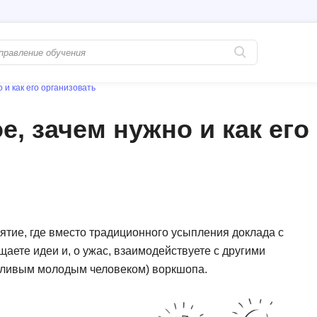
 и как его организовать
Популярные
PostgreSQL
е, зачем нужно и как его
Python-разработка
Pascal
Java-разработка
Postman
QA-тестирование
Perl
Информационная безопасность
Powershell
Разработка на языке C#
PyQt
ятие, где вместо традиционного усыпления доклада с
аете идеи и, о ужас, взаимодействуете с другими
Системное администрирование
Prometheus
стливым молодым человеком) воркшопа.
Golang-разработка
С
В
Создание сайто