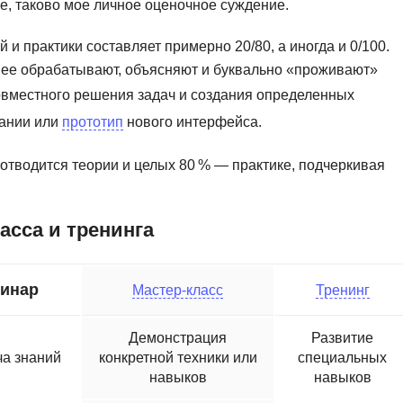
е, таково мое личное оценочное суждение.
Ruby
Разработка на языке C и C++
RabbitMQ
 практики составляет примерно 20/80, а иногда и 0/100.
Разработка на Kotlin
 ее обрабатывают, объясняют и буквально «проживают»
React Native
Разработка игр на Unreal Engine
совместного решения задач и создания определенных
L
Работа с GIT
пании или
прототип
нового интерфейса.
Linux
Разработка на языке Swift
отводится теории и целых 80 % — практике, подчеркивая
LibGDX
Реверс инжиниринг
Робототехника для взрослых
K
асса и тренинга
Ручное тестирование
Kubernetes
I
М
инар
Мастер-класс
Тренинг
iOS разработка
Микросервисная
Демонстрация
Развитие
IoT
Т
а знаний
конкретной техники или
специальных
навыков
навыков
F
Тестирование иг