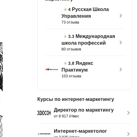
тов
Русская Школа
OpenStack
4
Управления
р
OpenCart
73 отзыва
нет магазина
Z
Международная
3.3
стрирование
школа профессий
Zabbix
80 отзывов
H
tJS
Яндекс
3.8
Hadoop
Практикум
go
103 отзыва
M
js
MS Access
ng
Курсы по интернет-маркетингу
MongoDB
lar
Директор по маркетингу
MySQL
el
от 8 917 ₽/мес
Microsoft Azure
er
Интернет-маркетолог
MODX
s