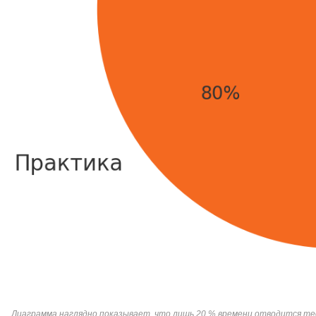
Диаграмма наглядно показывает, что лишь 20 % времени отводится те