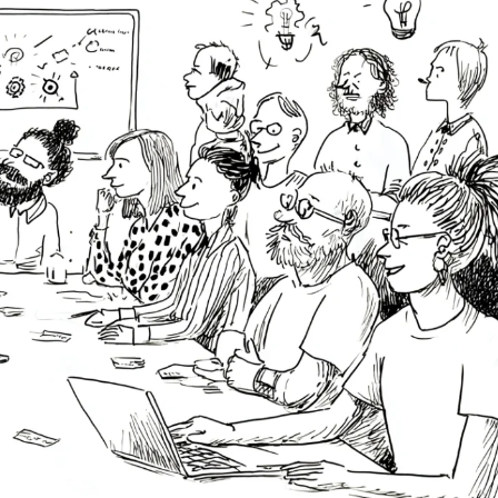
Вайб кодинг
Создание чат-бо
Веб-разработка
Сетевой инжене
Верстка на HTML и CSS
Создание интер
Сетевое админи
J
JavaScript-разработка
Ф
Jira
Фреймворк Reac
jQuery
Фреймворк Djan
Jenkins
Фреймворк Node.
Joomla
Фреймворк Spri
Java Spring Boot
Фреймворк Angu
Фреймворк Larav
A
Фреймворк Flutt
Android-разработка
Фреймворк Vue.j
Apache Kafka