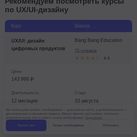
Рекомендуем посмотреть курсы
по UX/UI-дизайну
Курс
Школа
Bang Bang Education
UX/UI: дизайн
цифровых продуктов
75 отзывов
4.4
Цена
143 998 ₽
Длительность
Старт
12 месяцев
10 августа
Мы используем cookies: необходимые — для работы сайта, а дополнительные —
для аналитики и улучшения сервиса. Можно принять все cookies, отклонить
Подробнее
дополнительные или оставить только необходимые.
Подробнее
Принять все
Только необходимые
Отклонить