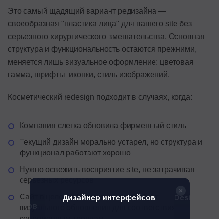
Это самый щадящий вариант редизайна —
своеобразная "пластика лица" для вашего site без
серьезного хирургического вмешательства. Основная
структура и функциональность остаются прежними,
меняется лишь визуальное оформление: цветовая
гамма, шрифты, иконки, стиль изображений.
Косметический redesign подходит в случаях, когда:
Компания слегка обновила фирменный стиль
Текущий дизайн морально устарел, но структура и
функционал работают хорошо
Нужно освежить восприятие site, не затрачивая
серьезных ресурсов
Сайт в целом эффективен, но требует
йн
Дизайнер интерфейсов
Design PR
родуктов
визуального обновления для соответствия
современным трендам