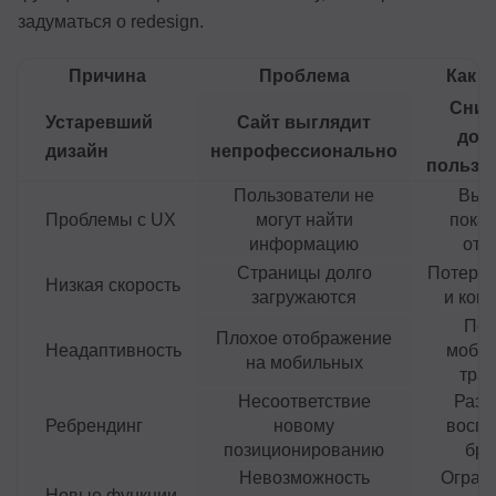
задуматься о redesign.
Причина
Проблема
Как в
Сниж
Устаревший
Сайт выглядит
дов
дизайн
непрофессионально
пользо
Пользователи не
Выс
Проблемы с UX
могут найти
показ
информацию
отк
Страницы долго
Потеря 
Низкая скорость
загружаются
и кон
Пот
Плохое отображение
Неадаптивность
мобил
на мобильных
тра
Несоответствие
Разм
Ребрендинг
новому
воспр
позиционированию
бре
Невозможность
Огран
Новые функции