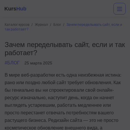
Kurs
Hub
Каталог курсов
Журнал
Блог
Зачем переделывать сайт, если и
так работает?
Зачем переделывать сайт, если и так
работает?
#БЛОГ
25 марта 2025
В мире веб-разработки есть одна неизбежная истина:
Разработка
рано или поздно любой сайт требует обновления. Как
бы гениально вы ни спроектировали свой онлайн-
Маркетинг
ресурс изначально, наступит день, когда он начнет
Дизайн
выглядеть устаревшим, работать медленнее или
просто перестанет отвечать потребностям вашего
Аналитика
растущего бизнеса. Редизайн сайта — это не просто
Менеджмент
косметическое обновление внешнего вида, а