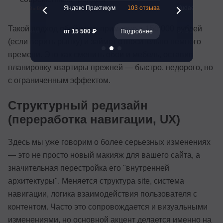
ion
75 отзывов
Яндекс Практикум
103 отзыва
Yudaev School
Такой подход обойдется примерно в 150 000 рублей
Подробнее
от 15 500 ₽
Подробнее
от 5 363 ₽
(если верить рынку) и займет относительно немного
времени. Это как сменить обои и мебель, оставив
планировку квартиры прежней — быстро, недорого, но
с ограниченным эффектом.
Структурный редизайн
(переработка навигации, UX)
Здесь мы уже говорим о более серьезных изменениях
— это не просто новый макияж для вашего сайта, а
значительная перестройка его "внутренней
архитектуры". Меняется структура site, система
навигации, логика взаимодействия пользователя с
контентом. Часто это сопровождается и визуальными
изменениями, но основной акцент делается именно на