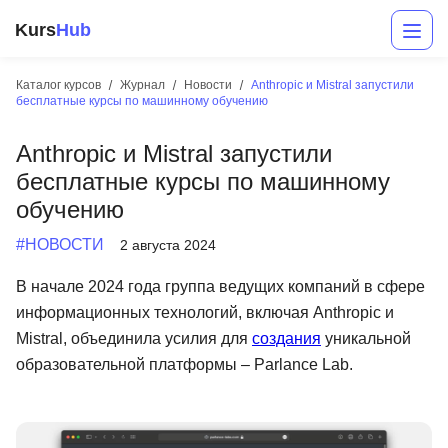
Kurs
Hub
Каталог курсов
Журнал
Новости
Anthropic и Mistral запустили
бесплатные курсы по машинному обучению
Anthropic и Mistral запустили
бесплатные курсы по машинному
обучению
#НОВОСТИ
2 августа 2024
Разработка
В начале 2024 года группа ведущих компаний в сфере
информационных технологий, включая Anthropic и
Маркетинг
Mistral, объединила усилия для
создания
уникальной
Дизайн
образовательной платформы – Parlance Lab.
Аналитика
Менеджмент