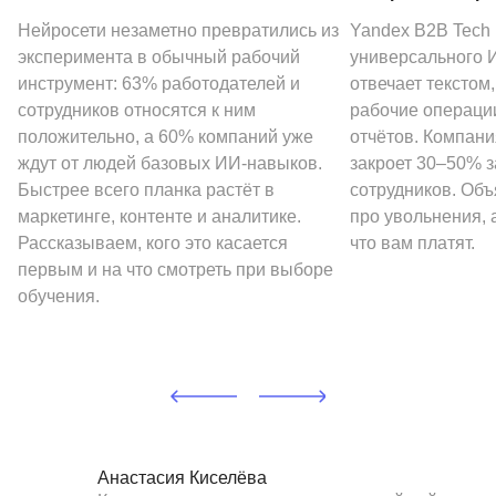
Нейросети незаметно превратились из
Yandex B2B Tech
эксперимента в обычный рабочий
универсального И
инструмент: 63% работодателей и
отвечает текстом
сотрудников относятся к ним
рабочие операции
положительно, а 60% компаний уже
отчётов. Компани
ждут от людей базовых ИИ-навыков.
закроет 30–50% 
Быстрее всего планка растёт в
сотрудников. Объ
маркетинге, контенте и аналитике.
про увольнения, а
Рассказываем, кого это касается
что вам платят.
первым и на что смотреть при выборе
обучения.
Анастасия Киселёва