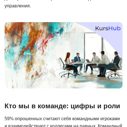
управления.
Иностранные языки
Soft Skills
ДПО
Детям
Акции и промокоды
Рейтинг онлайн-школ
Кто мы в команде: цифры и роли
59% опрошенных считают себя командными игроками
и взаимодействуют с коллегами на равных. Командный