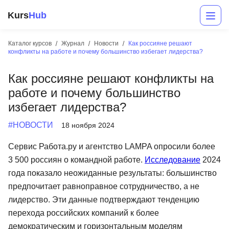
Kurs
Hub
Каталог курсов
Журнал
Новости
Как россияне решают
конфликты на работе и почему большинство избегает лидерства?
Как россияне решают конфликты на
работе и почему большинство
избегает лидерства?
#НОВОСТИ
18 ноября 2024
Разработка
Сервис Работа.ру и агентство LAMPA опросили более
3 500 россиян о командной работе.
Исследование
2024
Маркетинг
года показало неожиданные результаты: большинство
Дизайн
предпочитает равноправное сотрудничество, а не
лидерство. Эти данные подтверждают тенденцию
Аналитика
перехода российских компаний к более
Менеджмент
демократическим и горизонтальным моделям