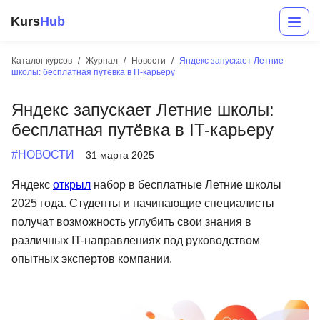
Kurs
Hub
Каталог курсов
Журнал
Новости
Яндекс запускает Летние
школы: бесплатная путёвка в IT-карьеру
Яндекс запускает Летние школы:
бесплатная путёвка в IT-карьеру
#НОВОСТИ
31 марта 2025
Яндекс
открыл
набор в бесплатные Летние школы
Разработка
2025 года. Студенты и начинающие специалисты
получат возможность углубить свои знания в
Маркетинг
различных IT-направлениях под руководством
Дизайн
опытных экспертов компании.
Аналитика
Менеджмент