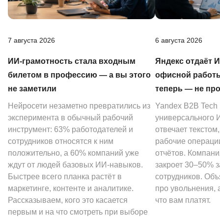
7 августа 2026
6 августа 2026
ИИ-грамотность стала входным
Яндекс отдаёт 
билетом в профессию — а вы этого
офисной работы
не заметили
теперь — не пр
Нейросети незаметно превратились из
Yandex B2B Tech
эксперимента в обычный рабочий
универсального И
инструмент: 63% работодателей и
отвечает текстом
сотрудников относятся к ним
рабочие операции
положительно, а 60% компаний уже
отчётов. Компани
ждут от людей базовых ИИ-навыков.
закроет 30–50% 
Быстрее всего планка растёт в
сотрудников. Объ
маркетинге, контенте и аналитике.
про увольнения, а
Рассказываем, кого это касается
что вам платят.
первым и на что смотреть при выборе