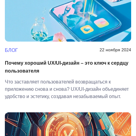
Иностранные языки
Soft Skills
ДПО
Детям
22 ноября 2024
БЛОГ
Акции и промокоды
Почему хороший UX/UI-дизайн – это ключ к сердцу
Рейтинг онлайн-школ
пользователя
Что заставляет пользователей возвращаться к
приложению снова и снова? UX/UI-дизайн объединяет
удобство и эстетику, создавая незабываемый опыт.