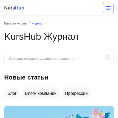
Kurs
Hub
Каталог курсов
Журнал
KursHub Журнал
Разработка
Новые статьи
Маркетинг
Дизайн
Блог
Блоги компаний
Профессии
Аналитика
Менеджмент