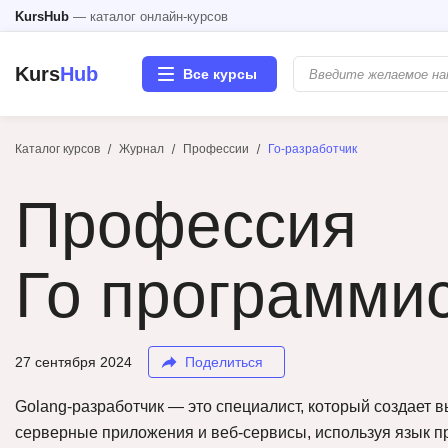
KursHub
— каталог онлайн-курсов
Kurs
Hub
Все курсы
Каталог курсов
Журнал
Профессии
Го-разработчик
Разработка
Профессия
Маркетинг
Дизайн
Го программи
Аналитика
27 сентября 2024
Поделиться
Менеджмент
Golang-разработчик — это специалист, который создает
Иностранные языки
серверные приложения и веб-сервисы, используя язык 