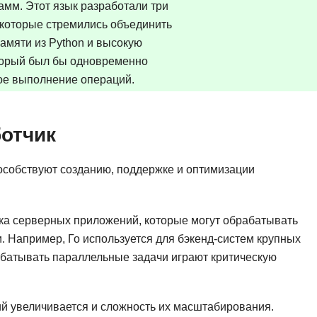
Frontend-разработка
мм. Этот язык разработали три
А
 которые стремились объединить
FullStack-разработка
Автоматизация 
памяти из Python и высокую
Flask
оторый был бы одновременно
Алгоритмы и стр
FastAPI
ое выполнение операций.
Администрирова
D
Архитектор ПО
ботчик
DevOps
Администрирова
Docker
пособствуют созданию, поддержке и оптимизации
Б
Dart
Белый хакер
Drupal
Базы данных
а серверных приложений, которые могут обрабатывать
DataLens
. Например, Го используется для бэкенд-систем крупных
Блокчейн
Delphi
рабатывать параллельные задачи играют критическую
N
B
No-Code разраб
й увеличивается и сложность их масштабирования.
Backend разработка