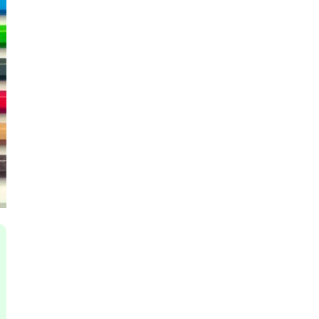
Я
Язык SQL
К
Кибербезопасность
Компьютерное зрение
Компьютерные сети
G
Groovy
GitLab
Godot
 архитектура
S
Scala
р