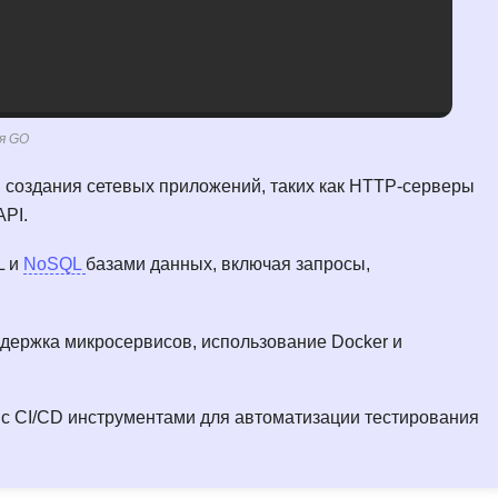
я GO
создания сетевых приложений, таких как HTTP-серверы
API.
L и
NoSQL
базами данных, включая запросы,
держка микросервисов, использование Docker и
с CI/CD инструментами для автоматизации тестирования