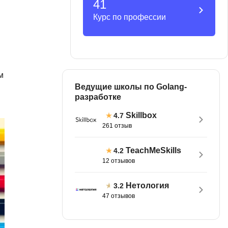
41
MATLAB
ony
Курс по профессии
MS SQL
C
Cisco
м
CI/CD
Ведущие школы по Golang-
разработке
CentOS
Skillbox
4.7
ClickHouse
261 отзыв
П
ка
TeachMeSkills
4.2
Пентест
12 отзывов
Промпт инжиниринг
de
Нетология
3.2
Программная инженерия
47 отзывов
Парсинг