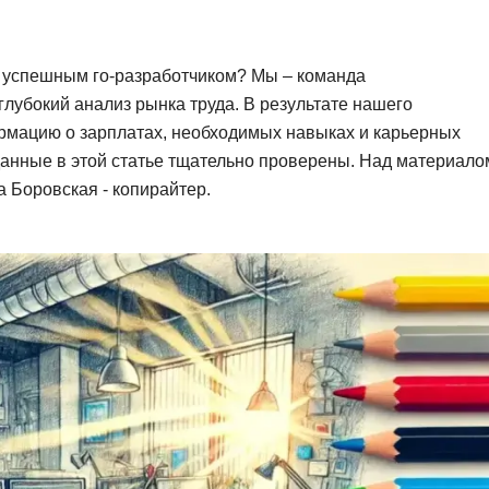
Фреймворк Symf
ASP.NET
Ansible
ть успешным го-разработчиком? Мы – команда
T
лубокий анализ рынка труда. В результате нашего
Arduino
TypeScript
мацию о зарплатах, необходимых навыках и карьерных
Android Studio
Tilda
данные в этой статье тщательно проверены. Над материало
Active Directory
Terraform
а Боровская - копирайтер.
Apache Airflow
Three.js
Asterisk
V
API
VR/AR-разработ
Р
VMware
Разработка мобильных
Visual Studio Co
приложений
R
Разработка игр
Rust
Разработка игр на Unity