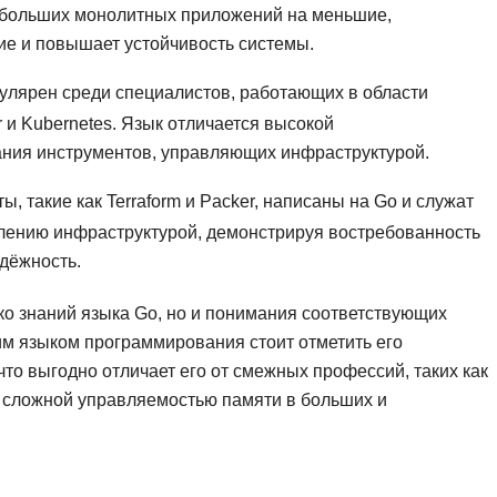
NestJS
м больших монолитных приложений на меньшие,
Bootstrap
е и повышает устойчивость системы.
Nginx
Bash
Nuxt.js
улярен среди специалистов, работающих в области
Bubble
NoSQL
r и Kubernetes. Язык отличается высокой
0 ... 9
ания инструментов, управляющих инфраструктурой.
У
1C программирование
, такие как Terraform и Packer, написаны на Go и служат
Управление разр
1С Битрикс
лению инфраструктурой, демонстрируя востребованность
Управление дро
1С Администрирование
адёжность.
О
P
ько знаний языка Go, но и понимания соответствующих
ООП
им языком программирования стоит отметить его
PHP-разработка
что выгодно отличает его от смежных профессий, таких как
ее сложной управляемостью памяти в больших и