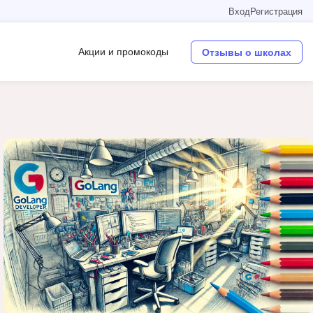
Вход
Регистрация
Акции и промокоды
Отзывы о школах
Операционные системы
W
Wordpress
Webflow
Webpack
O
Oracle SQL
OSINT
в
Objective-C