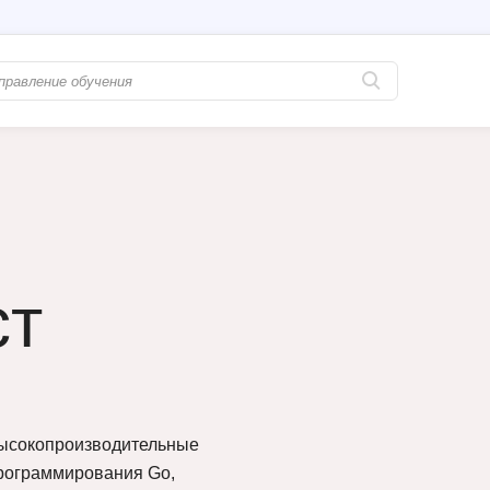
Популярные
PostgreSQL
Python-разработка
Pascal
Java-разработка
Postman
QA-тестирование
Perl
ст
Информационная безопасность
Powershell
Разработка на языке C#
PyQt
Системное администрирование
Prometheus
Golang-разработка
С
 высокопроизводительные
программирования Go,
В
Создание сайто