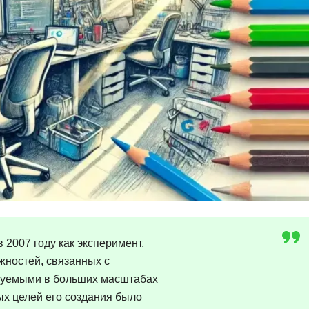
Ruby
Разработка на языке C и C++
RabbitMQ
Разработка на Kotlin
React Native
Разработка игр на Unreal Engine
L
Работа с GIT
Linux
Разработка на языке Swift
LibGDX
Реверс инжиниринг
Робототехника для взрослых
K
Ручное тестирование
Kubernetes
I
М
iOS разработка
Микросервисная
в 2007 году как эксперимент,
IoT
жностей, связанных с
Т
зуемыми в больших масштабах
F
Тестирование иг
х целей его создания было