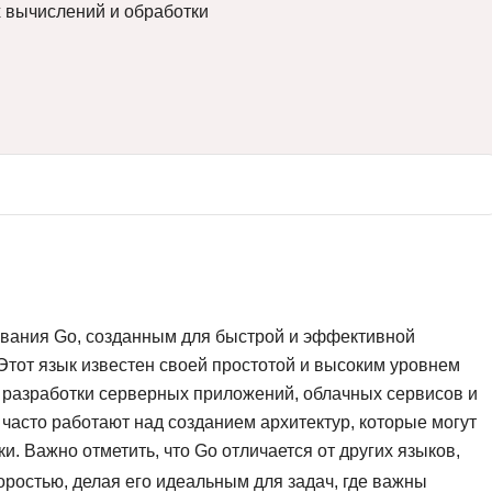
 вычислений и обработки
Вайб кодинг
Создание чат-бо
Веб-разработка
Сетевой инжене
Верстка на HTML и CSS
Создание интер
Сетевое админи
J
JavaScript-разработка
Ф
Jira
Фреймворк Reac
jQuery
Фреймворк Djan
Jenkins
Фреймворк Node.
Joomla
Фреймворк Spri
ования Go, созданным для быстрой и эффективной
Этот язык известен своей простотой и высоким уровнем
Java Spring Boot
Фреймворк Angu
я разработки серверных приложений, облачных сервисов и
Фреймворк Larav
A
 часто работают над созданием архитектур, которые могут
Фреймворк Flutt
. Важно отметить, что Go отличается от других языков,
Android-разработка
оростью, делая его идеальным для задач, где важны
Фреймворк Vue.j
Apache Kafka