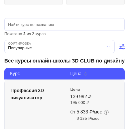
Иностранные языки
Soft Skills
ДПО
Показано
2
из 2 курса
Детям
Популярные
Акции и промокоды
Все курсы онлайн-школы 3D CLUB по дизайну
Рейтинг онлайн-школ
Курс
Цена
Цена
Профессия 3D-
139 992 ₽
визуализатор
195 000 ₽
5 833 ₽/мес
От
8 125 ₽/мес