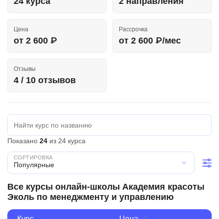
24 курса
2 направления
Иностранные языки
Цена
Рассрочка
Soft Skills
от 2 600 ₽
от 2 600 ₽/мес
ДПО
Отзывы
Детям
4 / 10 отзывов
Акции и промокоды
Рейтинг онлайн-школ
Показано
24
из 24 курса
Популярные
Все курсы онлайн-школы Академия красоты
Эколь по менеджменту и управлению
Курс
Цена