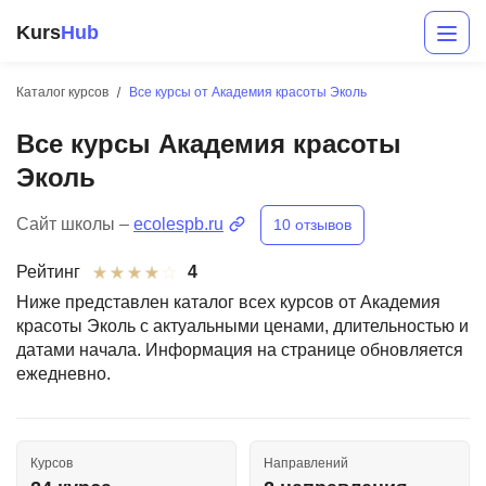
Kurs
Hub
Каталог курсов
Все курсы от Академия красоты Эколь
Все курсы Академия красоты
Эколь
Сайт школы –
ecolespb.ru
10 отзывов
Рейтинг
4
Разработка
Ниже представлен каталог всех курсов от Академия
красоты Эколь с актуальными ценами, длительностью и
Маркетинг
датами начала. Информация на странице обновляется
ежедневно.
Дизайн
Аналитика
Курсов
Направлений
Менеджмент