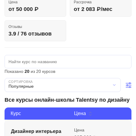
Цена
Рассрочка
Иностранные языки
от 50 000 ₽
от 2 083 ₽/мес
Soft Skills
Отзывы
ДПО
3.9 / 76 отзывов
Детям
Акции и промокоды
Рейтинг онлайн-школ
Показано
20
из 20 курсов
Популярные
Все курсы онлайн-школы Talentsy по дизайну
Курс
Цена
Цена
Дизайнер интерьера