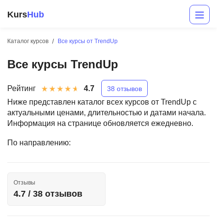
Kurs
Hub
Каталог курсов
Все курсы от TrendUp
Все курсы TrendUp
Рейтинг
4.7
38 отзывов
Ниже представлен каталог всех курсов от TrendUp с
актуальными ценами, длительностью и датами начала.
Информация на странице обновляется ежедневно.
Разработка
По направлению:
Маркетинг
Дизайн
Отзывы
Аналитика
4.7 / 38 отзывов
Менеджмент