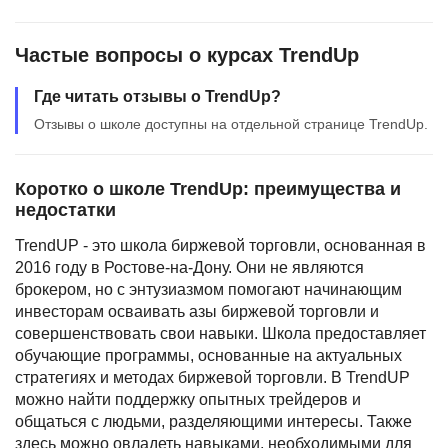
Иностранные языки
Частые вопросы о курсах TrendUp
Soft Skills
Где читать отзывы о TrendUp?
ДПО
Отзывы о школе доступны на отдельной странице TrendUp.
Детям
Акции и промокоды
Коротко о школе TrendUp: преимущества и
недостатки
Рейтинг онлайн-школ
TrendUP - это школа биржевой торговли, основанная в
2016 году в Ростове-на-Дону. Они не являются
брокером, но с энтузиазмом помогают начинающим
инвесторам осваивать азы биржевой торговли и
совершенствовать свои навыки. Школа предоставляет
обучающие программы, основанные на актуальных
стратегиях и методах биржевой торговли. В TrendUP
можно найти поддержку опытных трейдеров и
общаться с людьми, разделяющими интересы. Также
здесь можно овладеть навыками, необходимыми для