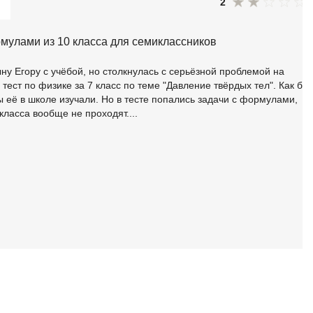
SRE
2
Selenium
рмулами из 10 класса для семиклассников
тестирования
Solidity
уктуры данных
ну Егору с учёбой, но столкнулась с серьёзной проблемой на
Н
тест по физике за 7 класс по теме "Давление твёрдых тел". Как бы,
ние Windows
 её в школе изучали. Но в тесте попались задачи с формулами,
Нагрузочное тестирование
класса вообще не проходят....
Д
ние PostgreSQL
Дизайнер верстальщик
Х
Хранилища данных
E
Elasticsearch
отка
Q