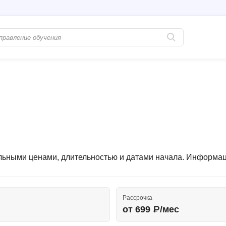
Популярные
PostgreSQL
Python-разработка
Pascal
Java-разработка
Postman
QA-тестирование
Perl
Информационная безопасность
Powershell
уальными ценами, длительностью и датами начала. Информа
Разработка на языке C#
PyQt
Системное администрирование
Prometheus
Golang-разработка
Рассрочка
С
₽
от 699 ₽/мес
В
Создание сайто