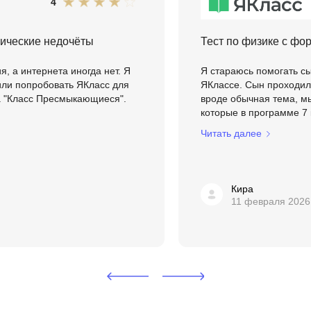
4
Frontend-разработка
А
FullStack-разработка
нические недочёты
Тест по физике с фо
Автоматизация 
Flask
Алгоритмы и стр
, а интернета иногда нет. Я
Я стараюсь помогать сы
FastAPI
шили попробовать ЯКласс для
ЯКлассе. Сын проходил 
Администрирова
а "Класс Пресмыкающиеся".
вроде обычная тема, мы
D
Архитектор ПО
которые в программе 7 
DevOps
Читать далее
Администрирова
Docker
Б
Dart
Кира
Белый хакер
Drupal
11 февраля 2026
Базы данных
DataLens
Блокчейн
Delphi
N
B
No-Code разраб
Backend разработка