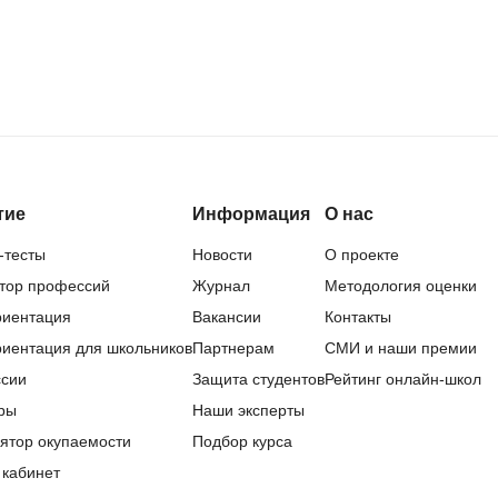
QGIS
Qt Creator
X
XML
U
аботкой и IT
тие
Информация
О нас
UML
нами
-тесты
Новости
О проекте
Y
тор профессий
Журнал
Методология оценки
Yandex Cloud
иентация
Вакансии
Контакты
иентация для школьников
Партнерам
СМИ и наши премии
сии
Защита студентов
Рейтинг онлайн-школ
ры
Наши эксперты
ятор окупаемости
Подбор курса
 кабинет