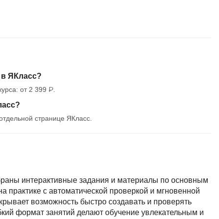
MATLAB
ony
MS SQL
C
Cisco
 в ЯКласс?
CI/CD
рса: от 2 399 ₽.
CentOS
ласс?
ClickHouse
отдельной странице ЯКласс.
П
ка
Пентест
Промпт инжиниринг
de
обраны интерактивные задания и материалы по основным
Программная инженерия
на практике с автоматической проверкой и мгновенной
ткрывает возможность быстро создавать и проверять
Парсинг
ибкий формат занятий делают обучение увлекательным и