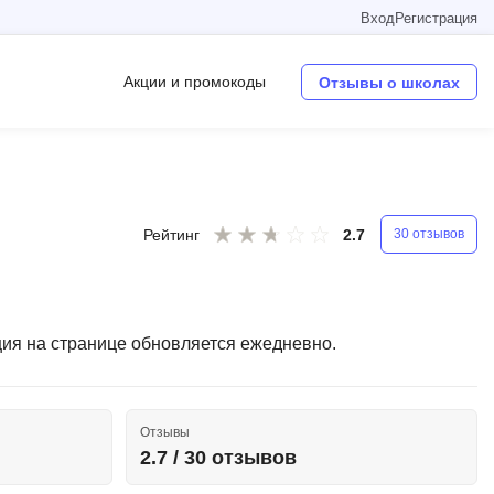
Вход
Регистрация
Акции и промокоды
Отзывы о школах
Операционные системы
W
Рейтинг
2.7
30 отзывов
Wordpress
Webflow
Webpack
ция на странице обновляется ежедневно.
O
Oracle SQL
Отзывы
OSINT
2.7 / 30 отзывов
в
Objective-C