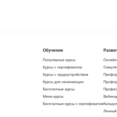
NestJS
Bootstrap
Nginx
Bash
Nuxt.js
Bubble
NoSQL
0 ... 9
У
1C программирование
Управление разр
Обучение
Разви
1С Битрикс
Управление дро
Популярные курсы
Онлайн
1С Администрирование
Курсы с сертификатом
Симуля
О
P
Курсы с трудоустройством
Профор
ООП
PHP-разработка
Курсы для начинающих
Профор
Бесплатные курсы
Профес
Мини-курсы
Вебина
Бесплатные курсы с сертификатом
Калькул
Личный