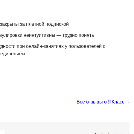
Я
Язык SQL
 закрыты за платной подпиской
К
мулировки неинтуитивны — трудно понять
Кибербезопасность
дности при онлайн-занятиях у пользователей с
Компьютерное зрение
оединением
Компьютерные сети
G
Groovy
GitLab
Godot
Все отзывы о ЯКласс
 архитектура
S
Scala
р