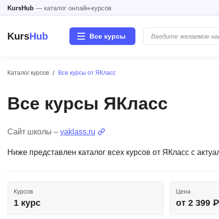
KursHub
— каталог онлайн-курсов
Kurs
Hub
Все курсы
Каталог курсов
Все курсы от ЯКласс
Разработка
Все курсы ЯКласс
Маркетинг
Дизайн
Сайт школы –
yaklass.ru
Ниже представлен каталог всех курсов от ЯКласс с акт
Аналитика
Менеджмент
Курсов
Цена
1 курс
от 2 399 
Иностранные языки