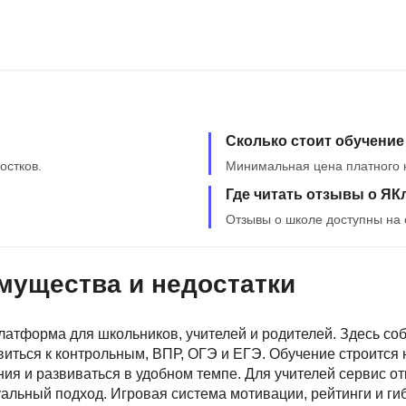
Фреймворк Symf
ASP.NET
Ansible
T
Arduino
TypeScript
Android Studio
Tilda
Сколько стоит обучение
Active Directory
Terraform
остков.
Минимальная цена платного ку
Apache Airflow
Three.js
Где читать отзывы о ЯК
Asterisk
Отзывы о школе доступны на 
V
API
VR/AR-разработ
имущества и недостатки
Р
VMware
Разработка мобильных
Visual Studio Co
атформа для школьников, учителей и родителей. Здесь с
приложений
ться к контрольным, ВПР, ОГЭ и ЕГЭ. Обучение строится 
R
Разработка игр
ния и развиваться в удобном темпе. Для учителей сервис о
Rust
альный подход. Игровая система мотивации, рейтинги и г
Разработка игр на Unity