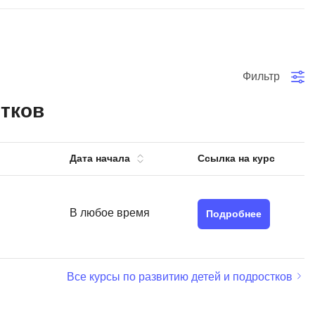
тов
OpenStack
р
OpenCart
нет магазина
Фильтр
Z
стрирование
Zabbix
стков
H
tJS
Hadoop
Дата начала
Ссылка на курс
go
M
js
MS Access
В любое время
ng
Подробнее
MongoDB
lar
MySQL
el
Все курсы по развитию детей и подростков
Microsoft Azure
er
MODX
s