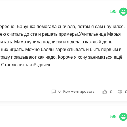
NestJS
Bootstrap
Nginx
5/5
Bash
Nuxt.js
Bubble
ересно. Бабушка помогала сначала, потом я сам научился.
NoSQL
умею считать до ста и решать примеры.Учительница Марья
0 ... 9
читать. Мама купила подписку и я делаю каждый день
У
1C программирование
в них играть. Можно баллы зарабатывать и быть первым в
Управление разр
1С Битрикс
сразу показывают как надо. Короче я хочу заниматься ещё.
Управление дро
 Ставлю пять звёздочек.
1С Администрирование
О
P
ООП
PHP-разработка
0
Комментировать
0
5/5