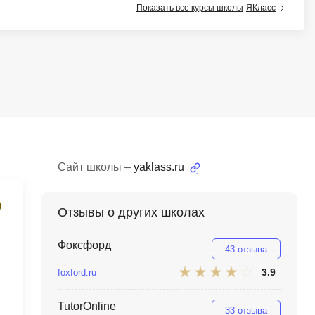
Показать все курсы школы
ЯКласс
тов
OpenStack
р
OpenCart
нет магазина
Z
стрирование
Zabbix
H
tJS
Hadoop
go
Сайт школы –
yaklass.ru
M
js
MS Access
Отзывы о других школах
ng
MongoDB
lar
Фоксфорд
43 отзыва
MySQL
el
3.9
foxford.ru
Microsoft Azure
er
TutorOnline
MODX
s
33 отзыва