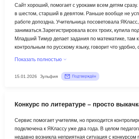
Сайт хороший, помогает с уроками всем детям сразу. 
в шестом, старший в девятом. Раньше вообще не усп
работе допоздна. Учительница посоветовала ЯКласс,
заниматься.Зарегистрировала всех троих, купила по
Младший Тимур делает задания по математике, там ка
контрольным по русскому языку, говорит что удобно
занимается, готовится к ОГЭ по обществознанию, я 
Показать полностью
заниматься, не надо заставлять. Там баллы копятся,
наберёт. Вообще классная штука придумали. Короче,
15.01.2026
Зульфия
Подтверждён
Пять баллов ставлю, потому что реально помогает.
Конкурс по литературе – просто выкачк
Сервис помогает учителям, но приходится контролир
подключена к ЯКлассу уже два года. В целом педаго
недавно возникла неприятная ситуация с конкурсом п