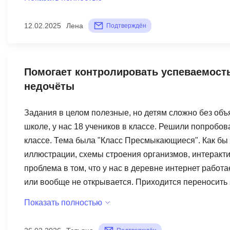
изменилось. Плюс был только один – быстрая загрузк
разница, как быстро он загружается? Один балл – и т
12.02.2025
Лена
Подтверждён
по английскому, это просто вредительство.
Помогает контролировать успеваемость
недочёты
Задания в целом полезные, но детям сложно без объя
школе, у нас 18 учеников в классе. Решили попробов
классе. Тема была "Класс Пресмыкающиеся". Как бы 
иллюстрации, схемы строения организмов, интеракти
проблема в том, что у нас в деревне интернет работа
или вообще не открывается. Приходится переносить 
что не всегда удобно. Ещё заметила, что некоторые 
Показать полностью
теория написана научным языком, семиклассникам не
ними материал, а потом уже давать задания на плат