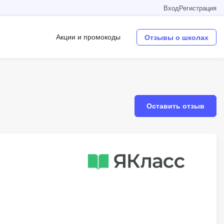
Вход
Регистрация
Акции и промокоды
Отзывы о школах
Операционные системы
W
Оставить отзыв
Wordpress
Webflow
Webpack
O
Oracle SQL
OSINT
в
Objective-C