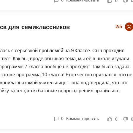
0
Комментировать
0
Frontend-разработка
ские ограничения. Ставлю четыре балла, потому что сам
А
FullStack-разработка
ользовать в полной мере.
Автоматизация 
Flask
сса для семиклассников
2/5
Алгоритмы и стр
FastAPI
Администрирова
D
Архитектор ПО
нулась с серьёзной проблемой на ЯКлассе. Сын проходил
DevOps
Администрирова
 тел". Как бы, вроде обычная тема, мы её в школе изучали.
Docker
 программе 7 класса вообще не проходят. Там была задача
Б
это же программа 10 класса! Егор честно признался, что не
Dart
Белый хакер
звонила знакомой учительнице – она подтвердила, что это
Drupal
ойку за тест, хотя базовые вопросы решил правильно.
Базы данных
DataLens
. Честно, такое ощущение, что составители тестов не
Блокчейн
Delphi
с один – хоть в поддержке ответили быстро, когда я
N
вуют углублённому уровню". А кто говорил, что мы
0
Комментировать
B
0
я! Два балла только за то, что поддержка работает.
No-Code разраб
Backend разработка