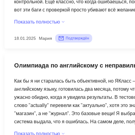
контрольной. Ещё классно, что когда ошибаешься, п
вот эти баги с проверкой просто убивают всё желани
привыкать к цифровым технологиям, но как привыкат
Показать полностью
три из пяти, потому что идея хорошая, но реализация
18.01.2025
Мария
Подтверждён
Олимпиада по английскому с неправи
Как бы я ни старалась быть объективной, но ЯКласс 
английскому языку, готовилась два месяца, потому чт
ужасно обидно, когда я увидела результаты. В тесто
слово "actually" перевели как "актуально", хотя это 
"магазин", а не "журнал". Это базовые вещи! Я выб
система выдала, что я ошиблась. На самом деле, по
английскому. Писала в поддержку – прислали шаблон
Показать полностью