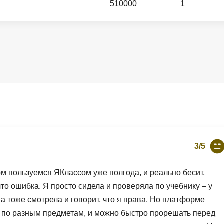
510000
1
Вайб кодинг
Создание чат-бо
Веб-разработка
Сетевой инжене
Верстка на HTML и CSS
Создание интер
Сетевое админи
J
JavaScript-разработка
Ф
Jira
Фреймворк Reac
jQuery
Фреймворк Djan
Jenkins
Фреймворк Node.
3/5
Joomla
Фреймворк Spri
Java Spring Boot
Фреймворк Angu
ом пользуемся ЯКлассом уже полгода, и реально бесит,
Фреймворк Larav
что ошибка. Я просто сидела и проверяла по учебнику – у
A
на тоже смотрела и говорит, что я права. Но платформе
Фреймворк Flutt
Android-разработка
ов по разным предметам, и можно быстро прорешать перед
Фреймворк Vue.j
Apache Kafka