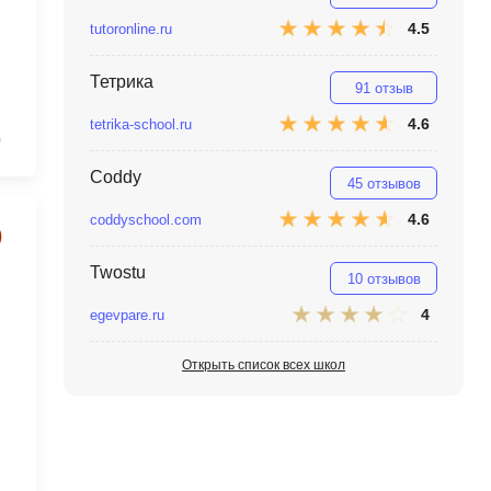
MATLAB
ony
4.5
tutoronline.ru
MS SQL
Тетрика
91 отзыв
C
4.6
tetrika-school.ru
0
Cisco
Coddy
CI/CD
45 отзывов
4.6
coddyschool.com
CentOS
ClickHouse
Twostu
10 отзывов
П
ка
4
egevpare.ru
Пентест
Открыть список всех школ
Промпт инжиниринг
de
Программная инженерия
Парсинг