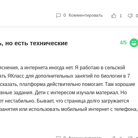
а сайта. Но когда контент такой некачественный, какая
Ruby
Разработка на языке C и C++
о жалко ставить. Не советую никому для подготовки к ЕГЭ
0
Комментировать
RabbitMQ
1
Разработка на Kotlin
React Native
Разработка игр на Unreal Engine
L
Работа с GIT
, но есть технические
4/5
Linux
Разработка на языке Swift
LibGDX
Реверс инжиниринг
снения, а интернета иногда нет. Я работаю в сельской
Робототехника для взрослых
K
ать ЯКласс для дополнительных занятий по биологии в 7
Ручное тестирование
сказать, платформа действительно помогает. Там хорошие
Kubernetes
вные задания. Дети с интересом изучали материал. Но
I
М
ет нестабильно. Бывает, что страница долго загружается
iOS разработка
Микросервисная
занятия или использовать мобильный интернет с телефона,
IoT
задания требуют дополнительных объяснений учителя. Ну
Т
 всегда понятно. Приходится сначала самой разбирать с
F
Тестирование иг
форме. В принципе, для городских школ это отличный