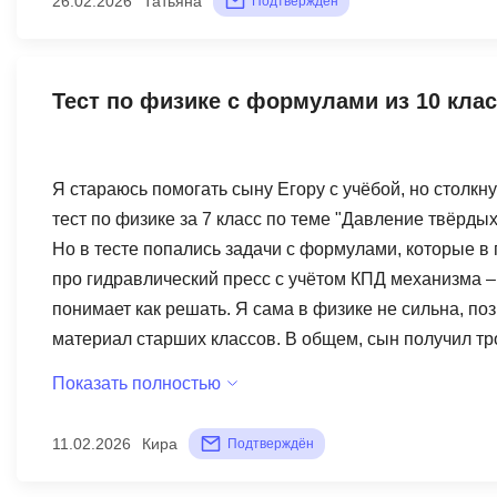
26.02.2026
Татьяна
Подтверждён
инструмент. Для сельских – нужно учитывать техниче
ресурс качественный, просто не везде его можно исп
Тест по физике с формулами из 10 кла
Я стараюсь помогать сыну Егору с учёбой, но столк
тест по физике за 7 класс по теме "Давление твёрдых
Но в тесте попались задачи с формулами, которые в
про гидравлический пресс с учётом КПД механизма – 
понимает как решать. Я сама в физике не сильна, по
материал старших классов. В общем, сын получил тр
Просто эти сложные задачи испортили весь результат
Показать полностью
смотрят на возраст детей и школьную программу. Плю
написала жалобу. Но сказали, что "задания соответст
11.02.2026
Кира
Подтверждён
углублённый уровень изучаем? В обычной школе учимс