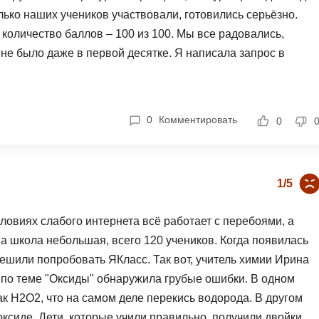
олько наших учеников участвовали, готовились серьёзно.
количество баллов – 100 из 100. Мы все радовались,
 не было даже в первой десятке. Я написала запрос в
читывается не только количество баллов, но и скорость
ски". То есть получается, что недостаточно просто хорошо
 чтобы получить призовое место. Это подрывает доверие к
0
Комментировать
0
. Если конкурс превращается в способ продать больше
кционал платформы, но минус три за такую политику
1/5
ловиях слабого интернета всё работает с перебоями, а
 школа небольшая, всего 120 учеников. Когда появилась
шили попробовать ЯКласс. Так вот, учитель химии Ирина
а по теме "Оксиды" обнаружила грубые ошибки. В одном
 H2O2, что на самом деле перекись водорода. В другом
ксиде. Дети, которые учили правильно, получили двойки,