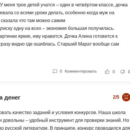
У меня трое детей учатся – один в четвёртом классе, дочка
евала со всеми уроки делать, особенно когда муж на
 сказала что там можно самим
дписку одну на всех – экономия большая получилась.
ртинки яркие, ему нравится. Дочка Алина готовится к
, сразу видно где ошиблась. Старший Марат вообще сам
даже не проверяю.Самое главное – дети сами садятся
 рейтинги, они между собой соревнуются кто больше
 рекомендую всем семьям где несколько детей школьников.
0
Комментировать
0
а денег
2/5
овать качество заданий и условия конкурсов. Наша школа
ги довольны – удобный инструмент для проверки знаний. Но
о русской литературе. В принципе, конкурс проводился для