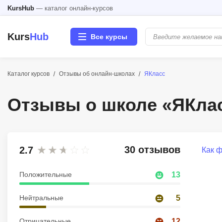
KursHub
— каталог онлайн-курсов
Kurs
Hub
Все курсы
Каталог курсов
Отзывы об онлайн-школах
ЯКласс
Разработка
Отзывы о школе «ЯКла
Маркетинг
Дизайн
30 отзывов
2.7
Как 
Аналитика
Положительные
13
Менеджмент
Нейтральные
5
Иностранные языки
Отрицательные
12