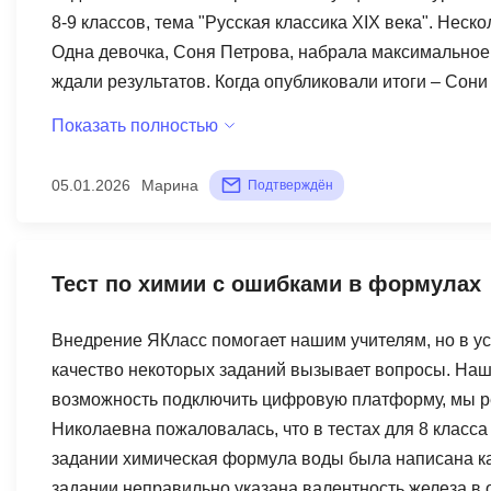
8-9 классов, тема "Русская классика XIX века". Неск
Одна девочка, Соня Петрова, набрала максимальное 
ждали результатов. Когда опубликовали итоги – Сони
техподдержку, спросила в чём дело. Ответили, что "у
Показать полностью
выполнения, активность на платформе, наличие подпи
знать предмет – нужно ещё и заплатить за подписку,
05.01.2026
Марина
Подтверждён
платформе. Дети разочарованы, родители возмущены
подписок, то какой в нём смысл? Два балла – за фун
проведения конкурсов.
Тест по химии с ошибками в формулах
Внедрение ЯКласс помогает нашим учителям, но в ус
качество некоторых заданий вызывает вопросы. Наша
возможность подключить цифровую платформу, мы ре
Николаевна пожаловалась, что в тестах для 8 класс
задании химическая формула воды была написана как
задании неправильно указана валентность железа в о