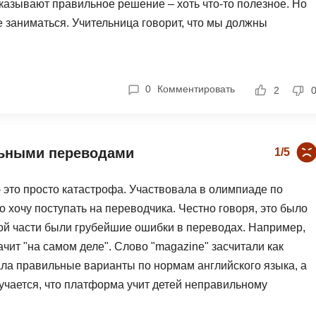
оказывают правильное решение – хоть что-то полезное. Но
Фреймворк Symf
е заниматься. Учительница говорит, что мы должны
ASP.NET
ь, если технологии сами не работают нормально? В общем,
Ansible
T
 хромает.
Arduino
TypeScript
0
Комментировать
2
Android Studio
Tilda
Active Directory
Terraform
Apache Airflow
Three.js
льными переводами
1/5
Asterisk
V
– это просто катастрофа. Участвовала в олимпиаде по
API
VR/AR-разработ
о хочу поступать на переводчика. Честно говоря, это было
Р
VMware
вой части были грубейшие ошибки в переводах. Например,
значит "на самом деле". Слово "magazine" засчитали как
Разработка мобильных
Visual Studio Co
приложений
рала правильные варианты по нормам английского языка, а
R
лучается, что платформа учит детей неправильному
Разработка игр
Rust
ный ответ, что "мы проверим". Прошёл месяц – ничего не
Разработка игр на Unity