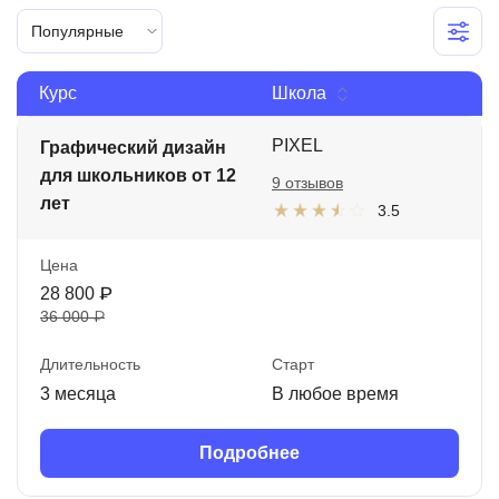
Иностранные языки
Популярные
Soft Skills
Курс
Школа
ДПО
PIXEL
Графический дизайн
Детям
для школьников от 12
9 отзывов
лет
Акции и промокоды
3.5
Рейтинг онлайн-школ
Цена
28 800 ₽
36 000 ₽
Длительность
Старт
3 месяца
В любое время
Подробнее