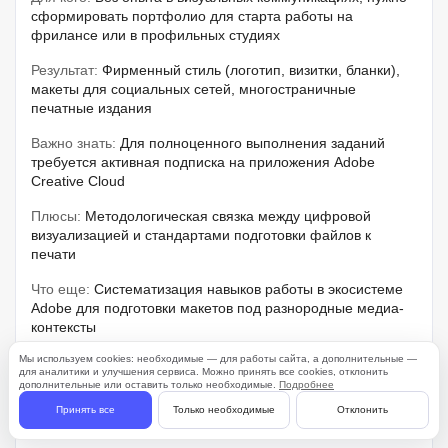
сформировать портфолио для старта работы на
фрилансе или в профильных студиях
Результат:
Фирменный стиль (логотип, визитки, бланки),
макеты для социальных сетей, многостраничные
печатные издания
Важно знать:
Для полноценного выполнения заданий
требуется активная подписка на приложения Adobe
Creative Cloud
Плюсы:
Методологическая связка между цифровой
визуализацией и стандартами подготовки файлов к
печати
Что еще:
Систематизация навыков работы в экосистеме
Adobe для подготовки макетов под разнородные медиа-
контексты
Мы используем cookies: необходимые — для работы сайта, а дополнительные —
Формат:
Лекции онлайн
для аналитики и улучшения сервиса. Можно принять все cookies, отклонить
дополнительные или оставить только необходимые.
Подробнее
Занятий:
4 занятия
Принять все
Только необходимые
Отклонить
Объем практики:
80%