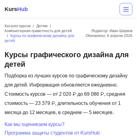
Kurs
Hub
Каталог курсов
Детям
Компьютерная грамотность для детей
Редактор: Иван Шарков
Курсы по графическому дизайну для
Обновлено:
6 апреля 2026
детей
Курсы графического дизайна для
детей
Подборка из лучших курсов по графическому дизайну
Разработка
для детей. Информация обновляется ежедневно.
Стоимость курсов — от 2 020 ₽ до 69 086 ₽, средняя
Маркетинг
стоимость — 23 379 ₽, длительность обучения от 1
Дизайн
месяца до 12 месяцев, в среднем — 5 месяцев.
Аналитика
Как мы оцениваем курсы?
Менеджмент
Программа защиты студентов от KursHub