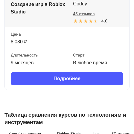
Coddy
Создание игр в Roblox
Studio
45 отзывов
4.6
Цена
8 080 ₽
Длительность
Старт
9 месяцев
В любое время
Подробнее
Таблица сравнения курсов по технологиям и
инструментам
Курс / технология
Roblox Studio
Lua
3D-моделир