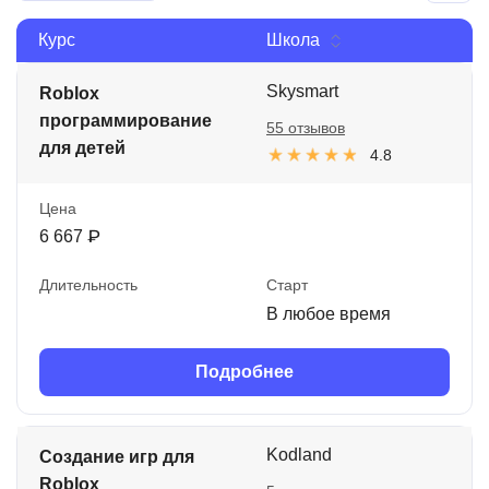
Иностранные языки
Курс
Школа
Soft Skills
Skysmart
Roblox
ДПО
программирование
55 отзывов
для детей
4.8
Детям
Акции и промокоды
Цена
6 667 ₽
Рейтинг онлайн-школ
Длительность
Старт
В любое время
Подробнее
Kodland
Создание игр для
Roblox