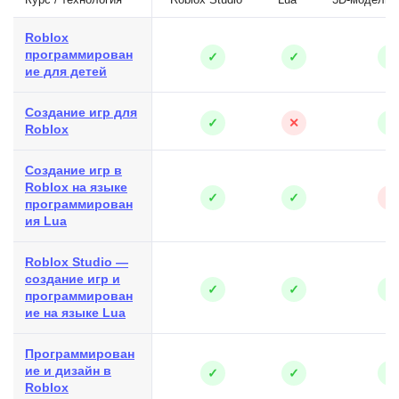
Roblox
программирован
✓
✓
✓
ие для детей
Создание игр для
✓
✕
✓
Roblox
Создание игр в
Roblox на языке
✓
✓
✕
программирован
ия Lua
Roblox Studio —
создание игр и
✓
✓
✓
программирован
ие на языке Lua
Программирован
ие и дизайн в
✓
✓
✓
Roblox