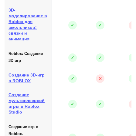
3D-
моделирование в
Roblox для
✓
✓
✕
школьников:
связки и
анимация
Roblox: Создание
✓
✓
✓
3D игр
Создание 3D‑игр
✓
✕
✓
в ROBLOX
Создание
мультиплеерной
✓
✓
✕
игры в Roblox
Studio
Создание игр в
Roblox.