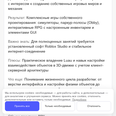
с интересом к созданию собственных игровых миров и
механик
Результат:
Комплексные игры собственного
проектирования: симуляторы, паркур-полосы (Obby),
интерактивные RPG с настроенным инвентарем и
элементами GUI
Важно знать:
Для полноценных занятий требуется
установленный софт Roblox Studio и стабильное
интернет-соединение
Плюсы:
Практическое владение Luau и навык настройки
взаимодействия объектов в 3D-движке с учетом клиент-
серверной архитектуры
Что еще:
Понимание жизненного цикла разработки: от
верстки интерфейса и настройки физики объектов до
программирования серверной логики взаимодействия
Мы используем cookies: необходимые — для работы сайта, а дополнительные —
для аналитики и улучшения сервиса. Можно принять все cookies, отклонить
Формат:
Лекции онлайн
дополнительные или оставить только необходимые.
Подробнее
Принять все
Только необходимые
Отклонить
Занятий:
10 уроков