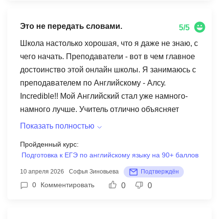
менять из-за расписания в школе и тренировок в
спортшколе. Смена преподавателя
Это не передать словами.
5/5
действительно пошла на пользу, раньше я мало
слышала, чтобы дочь говорила во время урока.
Школа настолько хорошая, что я даже не знаю, с
Теперь я её слышу: читает, отвечает на вопросы.
чего начать. Преподаватели - вот в чем главное
В школе задают домашнее задание, которое
достоинство этой онлайн школы. Я занимаюсь с
надо выполнить на платформе Скай смарт.
преподавателем по Английскому - Алсу.
Уроки можно переносить и отменять. Но
Incredible!! Мой Английский стал уже намного-
отменять можно за сутки до начала урока. В
намного лучше. Учитель отлично объясняет
принципе, я довольна. Это и повторение уже
материал, находит подход к ученику и позволяет
Показать полностью
изученного материала в обычной школе и
быть собой и раскрепощаться. Для меня это
Пройденный курс:
дополнительная лексика, тренировка
было немаловажным фактором, ведь когда я
Подготовка к ЕГЭ по английскому языку на 90+ баллов
восприятия на слух. Стоимость около 10 000 р.
начинала заниматься, то была намного
10 апреля 2026
Софья Зиновьева
Подтверждён
за 8 занятий. Чем больше уроков берешь, тем
стеснительнее. За урок мы проходим много
0
Комментировать
0
0
дешевле. Но у нас в школе много уроков и ещё
нового, я схватываю всё на лету с интересом.
спортшкола, просто физически не успеваем.
Мои родители довольны и гордятся моими
Рекомендую.
результатами!! Также хочу рассказать об