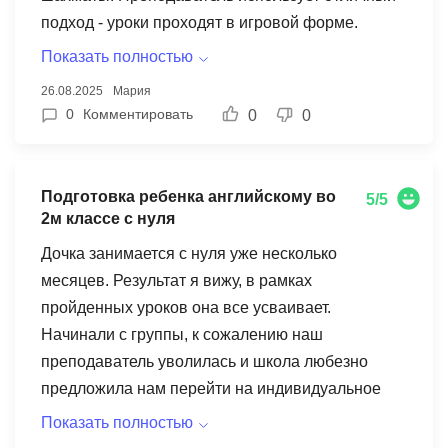
лучше успеваемость по русскому, появился
подход - уроки проходят в игровой форме.
интерес к шахматы.
Ребенку было приятно заниматься с первых
Показать полностью
минут. В классе теперь хвалят за успеваемость,
26.08.2025
Мария
особенно по русскому и математике. Отдельное
0
Комментировать
0
0
спасибо за возможность получить
индивидуальные онлайн консультации. Учебный
план построен грамотно, много интерактивные
Подготовка ребенка английскому во
5/5
задания. Приложение работает без сбоев,
2м классе с нуля
всегда можно посмотреть домашние задания и
Дочка занимается с нуля уже несколько
оценки
месяцев. Результат я вижу, в рамках
пройденных уроков она все усваивает.
Начинали с группы, к сожалению наш
преподаватель уволилась и школа любезно
предложила нам перейти на индивидуальное
обучение на выгодных для нас условиях.
Показать полностью
Индивидуальный преподаватель просто золото.