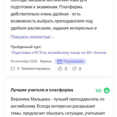
подготовки к экзаменам. Платформа
действительно очень удобная - есть
возможность выбрать преподавателя под
удобное расписание, задания интересные и
разнообразные. Нашла подход к ребенку наша
Показать полностью
учительница довольно быстро, занятия проходят
Пройденный курс:
в игровой форме, что очень нравится дочке. За
Подготовка к ЕГЭ по английскому языку на 90+ баллов
это время заметила, что словарный запас
04 сентября 2025
Марина
Подтверждён
значительно увеличился, и она стала увереннее
0
Комментировать
0
0
говорить на английском. Из недостатков отмечу,
что иногда возникают технические вопросы с
подключением, но техподдержка отвечает
Лучшие учителя и платформа
5/5
быстро и помогает все решить. Также хотелось
бы больше возможностей для групповых
Вероника Мальцева - лучший преподаватель по
занятий - думаю, детям было бы интересно
английскому. Всегда интересно раскрывает
общаться с ровесниками во время уроков. В
темы, предлагает обыграть ситуации, учитывает