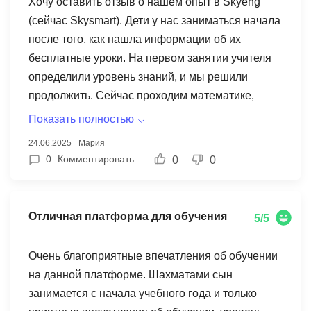
Хочу оставить отзыв о нашем опыт в Skyeng
(сейчас Skysmart). Дети у нас заниматься начала
после того, как нашла информации об их
бесплатные уроки. На первом занятии учителя
определили уровень знаний, и мы решили
продолжить. Сейчас проходим математике,
английский для детей и пока присматриваемся к
Показать полностью
шахматы. Время выбрали очень удобное - два
24.06.2025
Мария
раза в неделю. Преподаватель использует
0
Комментировать
0
0
разные интерактивные методики, поэтому
ребенку было интересно учиться. На данный
момент читать стала лучше, успеваемость по
Отличная платформа для обучения
5/5
русскому поднялась. Нравится, что можно
выбрать индивидуальный подход и получить
Очень благоприятные впечатления об обучении
хороший результат. Рекомендуют многие
на данной платформе. Шахматами сын
родитель в нашей школе - отличный сервис для
занимается с начала учебного года и только
онлайн обучения!