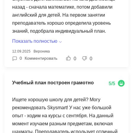
назад - сначала математике, потом добавили
английский для детей. На первом занятии
преподаватель хорошо определила уровень
знаний, подобрала индивидуальный план.
Skyeng (теперь Skysmart) предлагает
Показать полностью
действительно интересно построенные уроки.
12.09.2025
Вероника
Учителя знает, как увлечь ребенка, использует
0
Комментировать
0
0
разные интерактивные методики. Время
выбрали удобное - после обеда, когда дети еще
бодрые и готовы учиться. Но есть и минусы -
Учебный план построен грамотно
5/5
технические сбои случаются довольно часто.
Бывает, что прямо во время онлайн обучения
Ищете хорошую школу для детей? Могу
пропадает связь. Еще один момент - не всегда
рекомендовать Skysmart! У нас уже большой
получается выбрать преподавателя, которого
опыт - ходим на курсы с сентября. На данный
рекомендуют другие родитель. В целом школа
момент изучаем разным предметам, включая
для детей неплохая, результат есть. Стала
шахматы. Преподаватель использует отличный