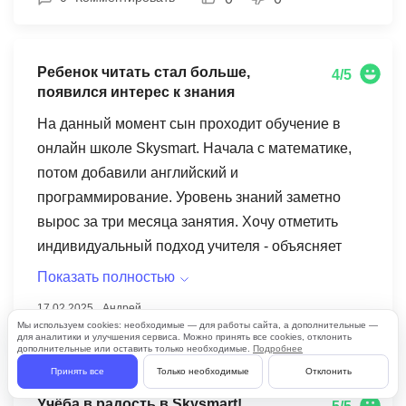
Ребенок читать стал больше,
4/5
появился интерес к знания
На данный момент сын проходит обучение в
онлайн школе Skysmart. Начала с математике,
потом добавили английский и
программирование. Уровень знаний заметно
вырос за три месяца занятия. Хочу отметить
индивидуальный подход учителя - объясняет
очень хорошо, использует разные
Показать полностью
интерактивные методики. Время уроков
17.02.2025
Андрей
удобное, можно выбрать преподавателя по
Мы используем cookies: необходимые — для работы сайта, а дополнительные —
0
Комментировать
0
0
для аналитики и улучшения сервиса. Можно принять все cookies, отклонить
отзывам других родитель. Ребенку было
дополнительные или оставить только необходимые.
Подробнее
интересно с первого занятии. Skyeng (сейчас
Принять все
Только необходимые
Отклонить
Skysmart) предлагает бесплатные пробные
Учёба в радость в Skysmart!