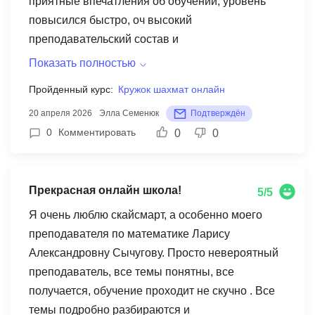
приятные впечатления об обучении, уровень
повысился быстро, оч высокий
преподавательский состав и
клиентоориентированные сотрудники школы.
Показать полностью
Планируем и далее заниматься на данной
Пройденный курс:
Кружок шахмат онлайн
платформе, тк все ориентировано на получение
20 апреля 2026
Элла Семенюк
Подтверждён
отличных результатов и повышение качества
0
Комментировать
0
0
получаемых услуг.Очень рада что ребенок начал
заниматься именно в данной школе.
Прекрасная онлайн школа!
5/5
Я очень люблю скайсмарт, а особенно моего
преподавателя по математике Ларису
Александровну Сычугову. Просто невероятный
преподаватель, все темы понятны, все
получается, обучение проходит не скучно . Все
темы подробно разбираются и