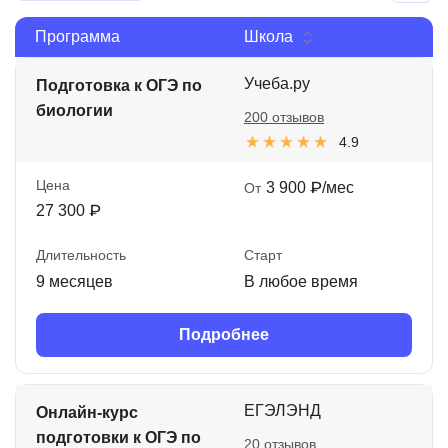
Иностранные языки
Программа
Школа
Soft Skills
Учеба.ру
Подготовка к ОГЭ по
ДПО
биологии
200 отзывов
4.9
Детям
Акции и промокоды
Цена
3 900 ₽/мес
От
27 300 ₽
Рейтинг онлайн-школ
Длительность
Старт
9 месяцев
В любое время
Подробнее
ЕГЭЛЭНД
Онлайн-курс
подготовки к ОГЭ по
20 отзывов