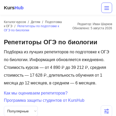
Kurs
Hub
Каталог курсов
Детям
Подготовка
Редактор: Иван Шарков
к ОГЭ
Репетиторы по подготовке к
Обновлено:
5 августа 2026
ОГЭ по биологии
Репетиторы ОГЭ по биологии
Подборка из лучших репетиторов по подготовке к ОГЭ
по биологии. Информация обновляется ежедневно.
Стоимость курсов — от 4 890 ₽ до 39 212 ₽, средняя
Разработка
стоимость — 17 628 ₽, длительность обучения от 1
Маркетинг
месяца до 12 месяцев, в среднем — 6 месяцев.
Дизайн
Как мы оцениваем репетиторов?
Программа защиты студентов от KursHub
Аналитика
Популярные
Менеджмент