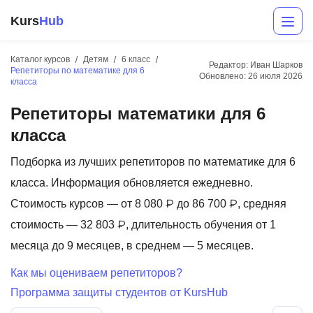
Kurs
Hub
Каталог курсов
Детям
6 класс
Редактор: Иван Шарков
Репетиторы по математике для 6
Обновлено:
26 июля 2026
класса
Репетиторы математики для 6
класса
Подборка из лучших репетиторов по математике для 6
класса. Информация обновляется ежедневно.
Разработка
Стоимость курсов — от 8 080 ₽ до 86 700 ₽, средняя
Маркетинг
стоимость — 32 803 ₽, длительность обучения от 1
месяца до 9 месяцев, в среднем — 5 месяцев.
Дизайн
Как мы оцениваем репетиторов?
Аналитика
Программа защиты студентов от KursHub
Менеджмент