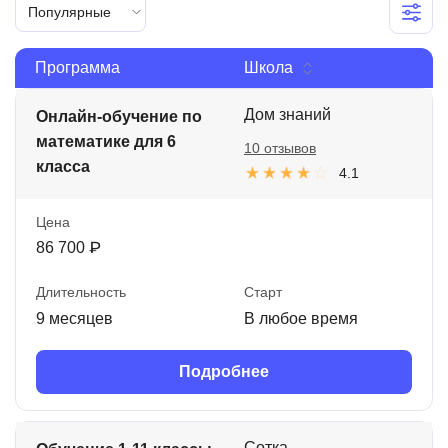
Популярные
Иностранные языки
Soft Skills
Программа
Школа
ДПО
Дом знаний
Онлайн-обучение по
математике для 6
Детям
10 отзывов
класса
4.1
Акции и промокоды
Цена
Рейтинг онлайн-школ
86 700 ₽
Длительность
Старт
9 месяцев
В любое время
Подробнее
Сотка