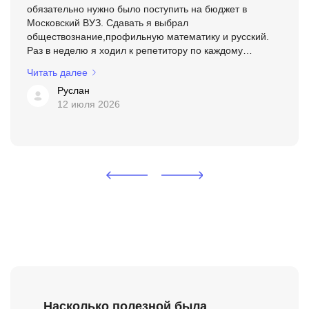
обязательно нужно было поступить на бюджет в
Московский ВУЗ. Сдавать я выбрал
обществознание,профильную математику и русский.
Раз в неделю я ходил к репетитору по каждому
предмету. Я чувствовал,как мои знания растут. Но этого
Читать далее
роста на тот момент было ...
Руслан
12 июля 2026
Насколько полезной была