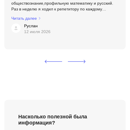
обществознание,профильную математику и русский.
Раз в неделю я ходил к репетитору по каждому
предмету. Я чувствовал,как мои знания растут. Но этого
Читать далее
роста на тот момент было ...
Руслан
12 июля 2026
Насколько полезной была
информация?