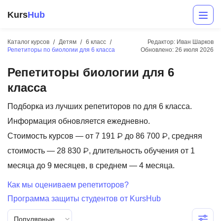
Kurs
Hub
Каталог курсов
Детям
6 класс
Редактор: Иван Шарков
Репетиторы по биологии для 6 класса
Обновлено:
26 июля 2026
Репетиторы биологии для 6
класса
Подборка из лучших репетиторов по для 6 класса.
Информация обновляется ежедневно.
Разработка
Стоимость курсов — от 7 191 ₽ до 86 700 ₽, средняя
стоимость — 28 830 ₽, длительность обучения от 1
Маркетинг
месяца до 9 месяцев, в среднем — 4 месяца.
Дизайн
Как мы оцениваем репетиторов?
Аналитика
Программа защиты студентов от KursHub
Менеджмент
Популярные