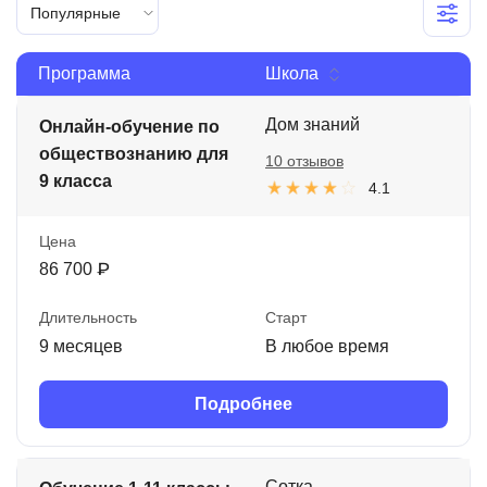
Популярные
Иностранные языки
Soft Skills
Программа
Школа
ДПО
Дом знаний
Онлайн-обучение по
обществознанию для
Детям
10 отзывов
9 класса
4.1
Акции и промокоды
Цена
Рейтинг онлайн-школ
86 700 ₽
Длительность
Старт
9 месяцев
В любое время
Подробнее
Сотка