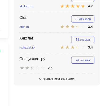
MATLAB
ony
4.7
skillbox.ru
MS SQL
Otus
76 отзывов
C
3.4
otus.ru
0
Cisco
Хекслет
CI/CD
33 отзыва
3.4
ru.hexlet.io
CentOS
ClickHouse
Специалист.ру
24 отзыва
П
ка
2.5
Пентест
Открыть список всех школ
Промпт инжиниринг
de
Программная инженерия
Парсинг