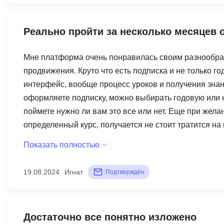
Реально пройти за несколько месяцев 
Мне платформа очень понравилась своим разнообраз
продвижения. Круто что есть подписка и не только г
интерфейс, вообще процесс уроков и получения знан
оформляете подписку, можно выбирать годовую или н
поймете нужно ли вам это все или нет. Еще при жела
определенный курс, получается не стоит тратится на
и добавил новые. Это просто супер, сейчас уже получ
Показать полностью
первых дней ежедневно мое резюме достигало 250-4
даже не плохо.
19.08.2024
Игнат
Подтверждён
Достаточно все понятно изложено