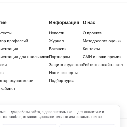
тие
Информация
О нас
-тесты
Новости
О проекте
тор профессий
Журнал
Методология оценки
иентация
Вакансии
Контакты
иентация для школьников
Партнерам
СМИ и наши премии
сии
Защита студентов
Рейтинг онлайн-школ
ры
Наши эксперты
ятор окупаемости
Подбор курса
 кабинет
мые — для работы сайта, а дополнительные — для аналитики и
 все cookies, отклонить дополнительные или оставить только