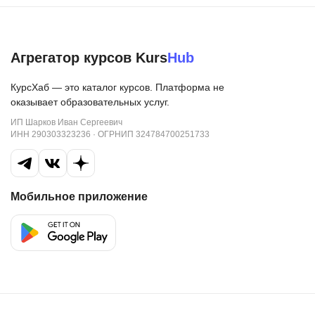
Агрегатор курсов Kurs
Hub
КурсХаб — это каталог курсов. Платформа не
оказывает образовательных услуг.
ИП Шарков Иван Сергеевич
ИНН 290303323236 · ОГРНИП 324784700251733
Мобильное приложение