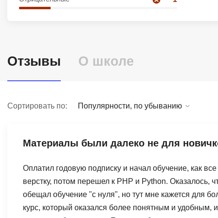
Soft Skills
ДПО
Отзывы
О школе
Детям
Сортировать по:
Популярности, по убыванию
Материалы были далеко не для новичк
Оплатил годовую подписку и начал обучение, как все
верстку, потом перешел к PHP и Python. Оказалось, ч
обещал обучение "с нуля", но тут мне кажется для б
курс, который оказался более понятным и удобным, и