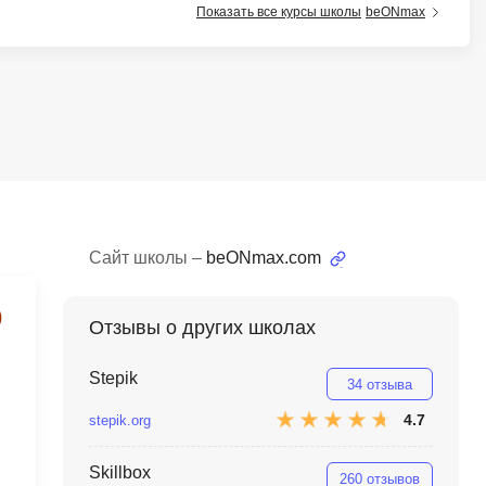
Показать все курсы школы
beONmax
тов
OpenStack
р
OpenCart
нет магазина
Z
стрирование
Zabbix
H
tJS
Hadoop
go
Сайт школы –
beONmax.com
M
js
MS Access
Отзывы о других школах
ng
MongoDB
lar
Stepik
34 отзыва
MySQL
el
4.7
stepik.org
Microsoft Azure
er
Skillbox
MODX
s
260 отзывов