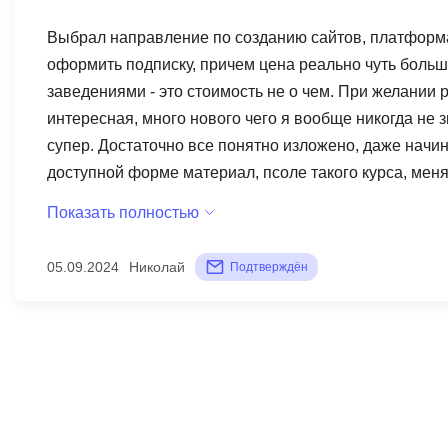
Выбрал направление по созданию сайтов, платформ
оформить подписку, причем цена реально чуть боль
заведениями - это стоимость не о чем. При желании 
интересная, много нового чего я вообще никогда не з
супер. Достаточно все понятно изложено, даже начи
доступной форме материал, псоле такого курса, мен
специалситом и сам преподавать или быть куратором
Показать полностью
знаниях.
05.09.2024
Николай
Подтверждён