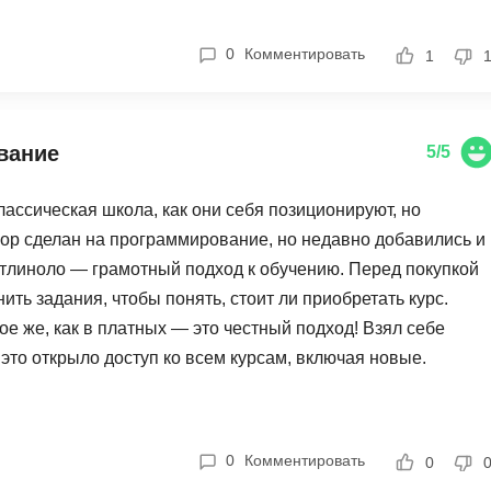
Ruby
Разработка на языке C и C++
0
Комментировать
RabbitMQ
1
Разработка на Kotlin
React Native
Разработка игр на Unreal Engine
L
Работа с GIT
вание
5/5
Linux
Разработка на языке Swift
ассическая школа, как они себя позиционируют, но
LibGDX
Реверс инжиниринг
пор сделан на программирование, но недавно добавились и
Робототехника для взрослых
K
атлиноло — грамотный подход к обучению. Перед покупкой
Ручное тестирование
ть задания, чтобы понять, стоит ли приобретать курс.
Kubernetes
е же, как в платных — это честный подход! Взял себе
I
М
это открыло доступ ко всем курсам, включая новые.
iOS разработка
Микросервисная
атить месячный доступ и за это время изучить материал.
IoT
 удобное время. Рекомендую всем!
Т
F
0
Комментировать
0
Тестирование иг