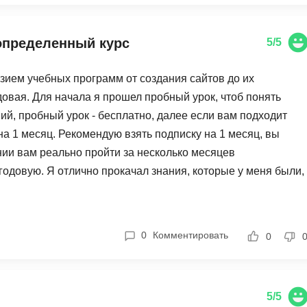
Frontend-разработка
А
FullStack-разработка
Автоматизация 
определенный курс
5/5
Flask
Алгоритмы и стр
FastAPI
ием учебных программ от создания сайтов до их
Администрирова
одовая. Для начала я прошел пробный урок, чтоб понять
D
Архитектор ПО
ий, пробный урок - бесплатно, далее если вам подходит
DevOps
а 1 месяц. Рекомендую взять подписку на 1 месяц, вы
Администрирова
Docker
нии вам реально пройти за несколько месяцев
Б
 годовую. Я отлично прокачал знания, которые у меня были,
Dart
Белый хакер
ил много предложений по работе, и могу сказать, что с
Drupal
00 просмотров потенциальных работодателей, что очень
Базы данных
DataLens
Блокчейн
0
Комментировать
0
Delphi
N
B
No-Code разраб
5/5
Backend разработка