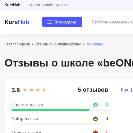
KursHub
— каталог онлайн-курсов
Kurs
Hub
Все курсы
Каталог курсов
Отзывы об онлайн-школах
beONmax
Разработка
Отзывы о школе «beO
Маркетинг
Дизайн
5 отзывов
3.6
Как 
Аналитика
Положительные
4
Менеджмент
Нейтральные
0
Иностранные языки
Отрицательные
1