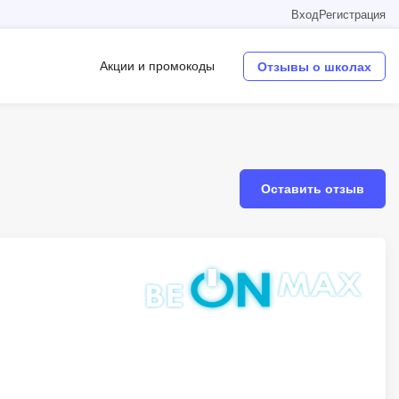
Вход
Регистрация
Акции и промокоды
Отзывы о школах
Операционные системы
W
Оставить отзыв
Wordpress
Webflow
Webpack
O
Oracle SQL
OSINT
в
Objective-C