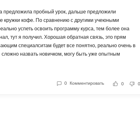
NestJS
Bootstrap
а предложила пробный урок, дальше предложили
Nginx
Bash
ше кружки кофе. По сравнению с другими учеюными
Nuxt.js
Bubble
реально успеть освоить программу курса, тем более она
NoSQL
нал, тут я получил. Хорошая обратная связь, это прям
0 ... 9
нающим специалситам будет все понятно, реально очень в
У
1C программирование
я сложно назвать новичком, могу быть уже опытным
Управление разр
. Рекомендую пройти курс всем, кто сомневается в своих
1С Битрикс
Управление дро
1С Администрирование
О
0
Комментировать
0
P
ООП
PHP-разработка