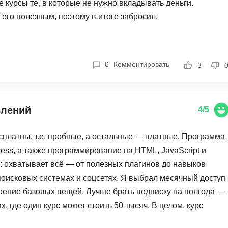
е курсы те, в которые не нужно вкладывать деньги.
Фреймворк Symf
 его полезным, поэтому в итоге забросил.
ASP.NET
Ansible
T
Arduino
TypeScript
0
Комментировать
3
Android Studio
Tilda
Active Directory
Terraform
Apache Airflow
Three.js
влений
4/5
Asterisk
V
есплатны, т.е. пробные, а остальные — платные. Программа
API
VR/AR-разработ
ss, а также программирование на HTML, JavaScript и
Р
VMware
й: охватывает всё — от полезных плагинов до навыков
поисковых системах и соцсетях. Я выбрал месячный доступ
Разработка мобильных
Visual Studio Co
приложений
своение базовых вещей. Лучше брать подписку на полгода —
R
, где один курс может стоить 50 тысяч. В целом, курс
Разработка игр
Rust
 вопросы по ошибкам дают ответы, а иногда обновления
Разработка игр на Unity