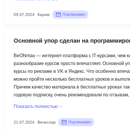
плагинов не соответствуют материалам лекций.
09.07.2024
Карим
Подтверждён
Основной упор сделан на программиро
BeONmax — интернет-платформа с IT-курсами, чем кл
разнообразие курсов просто впечатляет. Основной у
курсы по рекламе в VK и Яндекс. Что особенно впеч
можно пройти несколько бесплатных уроков и выполни
Причем качество материала в бесплатных уроках тако
годовую подписку, очень рекомендовали по отзывам, 
Однако, если нужен только один курс, достаточно опл
Показать полностью
Кстати, можно записать видео и потом изучать его в
21.07.2024
Вячеслав
Подтверждён