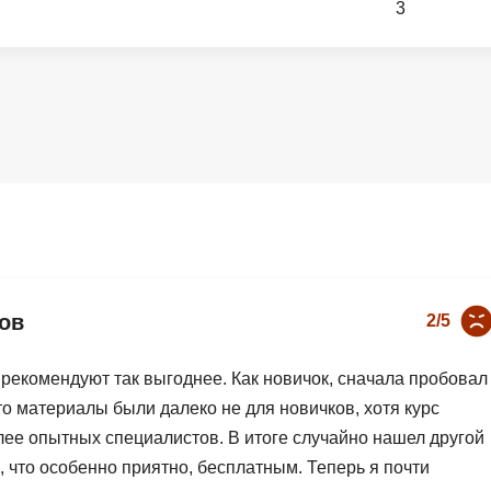
3
Вайб кодинг
Создание чат-бо
Веб-разработка
Сетевой инжене
Верстка на HTML и CSS
Создание интер
Сетевое админи
J
JavaScript-разработка
Ф
Jira
Фреймворк Reac
jQuery
Фреймворк Djan
Jenkins
Фреймворк Node.
ов
2/5
Joomla
Фреймворк Spri
Java Spring Boot
Фреймворк Angu
 рекомендуют так выгоднее. Как новичок, сначала пробовал
Фреймворк Larav
то материалы были далеко не для новичков, хотя курс
A
олее опытных специалистов. В итоге случайно нашел другой
Фреймворк Flutt
Android-разработка
, что особенно приятно, бесплатным. Теперь я почти
Фреймворк Vue.j
Apache Kafka