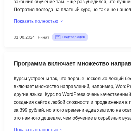
закончил обучение там. Еще раз убедился, что лучши
Потратил полгода на платный курс, но так и не нашел
Показать полностью
01.08.2024
Ринат
Подтверждён
Программа включает множество напра
Курсы устроены так, что первые несколько лекций б
включает множество направлений, например, WordPre
другие языки. Курс по WordPress очень качественны
создания сайтов любой сложности и продвижения в 
за 399 рублей, но этого времени едва хватило на о
это намного дешевле, чем обучение в серьёзных вузах
оставил положительное впечатление, хотя не на все
Показать полностью