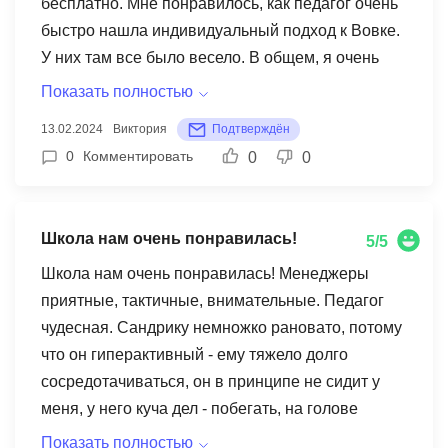
бесплатно. Мне понравилось, как педагог очень
быстро нашла индивидуальный подход к Вовке.
У них там все было весело. В общем, я очень
рекомендую эту школу, мы будем заниматься и
Показать полностью
вы присмотритесь.
13.02.2024
Виктория
Подтверждён
0
Комментировать
0
0
Школа нам очень понравилась!
5/5
Школа нам очень понравилась! Менеджеры
приятные, тактичные, внимательные. Педагог
чудесная. Сандрику немножко рановато, потому
что он гиперактивный - ему тяжело долго
сосредотачиваться, он в принципе не сидит у
меня, у него куча дел - побегать, на голове
постоять, игрушки побросать)))! Но это его
Показать полностью