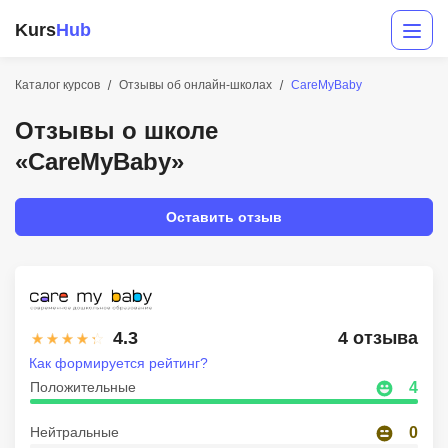
Kurs
Hub
Каталог курсов
Отзывы об онлайн-школах
CareMyBaby
Отзывы о школе
«CareMyBaby»
Оставить отзыв
Разработка
Маркетинг
4.3
4 отзыва
Дизайн
Как формируется рейтинг?
Положительные
4
Аналитика
Нейтральные
0
Менеджмент