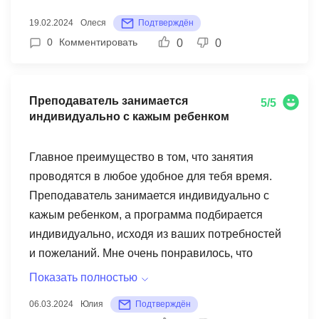
особенность, которую он со временем
19.02.2024
Олеся
Подтверждён
перерастёт! А для обычных деток это супер-
0
Комментировать
0
0
занятия, на мой взгляд)! Спасибо за
сотрудничество! Будем рады взаимодействию
снова через некоторое время.
Преподаватель занимается
5/5
индивидуально с кажым ребенком
Главное преимущество в том, что занятия
проводятся в любое удобное для тебя время.
Преподаватель занимается индивидуально с
кажым ребенком, а программа подбирается
индивидуально, исходя из ваших потребностей
и пожеланий. Мне очень понравилось, что
первое занятие бесплатное, потому что я
Показать полностью
вообще была не уверена, что Вика высидит
06.03.2024
Юлия
Подтверждён
урок, но я увидела ее интерес, я обратила