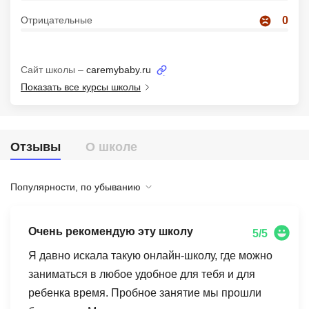
Иностранные языки
Отрицательные
0
Soft Skills
Сайт школы –
caremybaby.ru
ДПО
Показать все курсы школы
Детям
Акции и промокоды
Отзывы
О школе
Рейтинг онлайн-школ
Популярности, по убыванию
Очень рекомендую эту школу
5/5
Я давно искала такую онлайн-школу, где можно
заниматься в любое удобное для тебя и для
ребенка время. Пробное занятие мы прошли